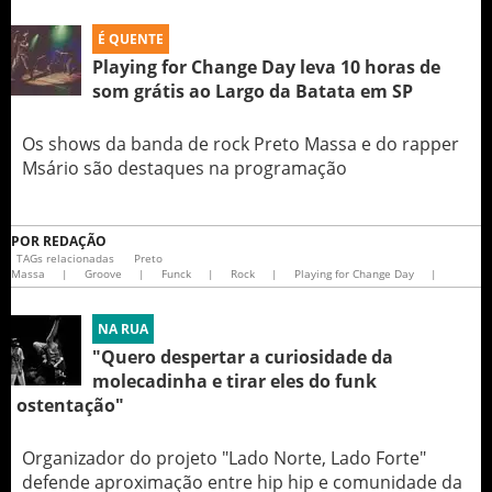
É QUENTE
Playing for Change Day leva 10 horas de
som grátis ao Largo da Batata em SP
Os shows da banda de rock Preto Massa e do rapper
Msário são destaques na programação
POR
REDAÇÃO
TAGs relacionadas
Preto
Massa
|
Groove
|
Funck
|
Rock
|
Playing for Change Day
|
NA RUA
"Quero despertar a curiosidade da
molecadinha e tirar eles do funk
ostentação"
Organizador do projeto "Lado Norte, Lado Forte"
defende aproximação entre hip hip e comunidade da