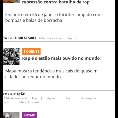
repressão contra batalha de rap
Encontro em 26 de janeiro foi interrompido com
bombas e balas de borracha
POR
ARTHUR STABILE
TAGs relacionadas
Rap
|
É QUENTE
Rap é o estilo mais ouvido no mundo
Mapa mostra tendências musicais de quase mil
cidades ao redor do mundo
POR
REDAÇÃO
TAGs relacionadas
Rap
|
Hip Hop
|
Rael
|
Mc Nego do
Borel
|
Cities of the World
|
ENSAIO