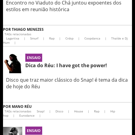
Encontro no Viaduto do Chá juntou expoentes dos
estilos em reunião histórica
POR
THIAGO MENEZES
TAGs relacionadas
Lagartixa
|
Smurf
|
Rap
|
Crdsp
|
Coopdanca
|
Thaíde e Dj
Hum
|
ENSAIO
Dica do Réu: I have got the power!
Disco que traz maior clássico do Snap! é tema da dica
de hoje do Réu
POR
MANO RÉU
TAGs relacionadas
Snap!
|
Disco
|
House
|
Rap
|
Hip
hop
|
Eurodance
|
ENSAIO