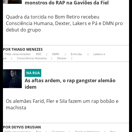
monstros do RAP na Gaviões da Fiel
Quadra da torcida no Bom Retiro recebeu
Consciência Humana, Dexter, Lakers e Pá e DMN pro
debut do grupo
POR
THIAGO MENEZES
TAGs relacionadas
RDC
|
DMN
|
Emicida
|
Lakers e
pá
|
Consciência Humana
|
Dexter
|
NA RUA
As aftas ardem, o rap gangster alemão
idem
Os alemães Farid, Fler e Sila fazem um rap bobão e
machista
POR
DEYVIS DRUSIAN
TAGs relacionadas
Rap
|
Gangster
|
Farid al-Abdalawi
|
Fler