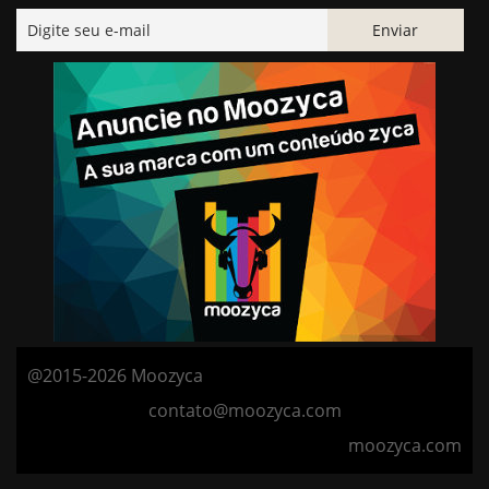
@2015-2026 Moozyca
contato@moozyca.com
moozyca.com