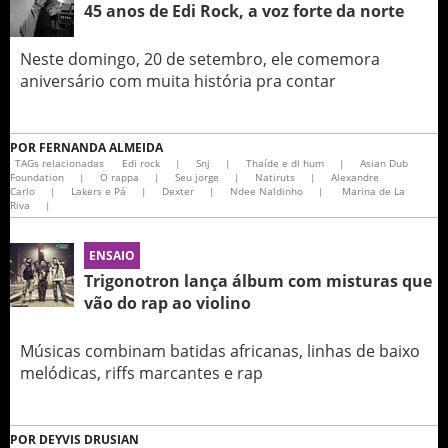
45 anos de Edi Rock, a voz forte da norte
Neste domingo, 20 de setembro, ele comemora
aniversário com muita história pra contar
POR
FERNANDA ALMEIDA
TAGs relacionadas
Edi rock
|
Snj
|
Thaíde e dl hum
|
Asian Dub
Foundation
|
O rappa
|
Seu jorge
|
Natiruts
|
Alexandre
Carlo
|
Lakers e Pá
|
Dexter
|
Ndee Naldinho
|
Marina de La
Riva
|
ENSAIO
Trigonotron lança álbum com misturas que
vão do rap ao violino
Músicas combinam batidas africanas, linhas de baixo
melódicas, riffs marcantes e rap
POR
DEYVIS DRUSIAN