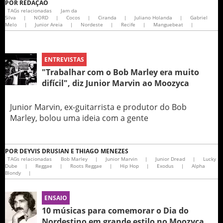
POR
REDAÇÃO
TAGs relacionadas
Jam da
Silva
|
NORD
|
Cocos
|
Ciranda
|
Juliano Holanda
|
Gabriel
Melo
|
Junior Areia
|
Nordeste
|
Recife
|
Manguebeat
|
ENTREVISTAS
"Trabalhar com o Bob Marley era muito
difícil", diz Junior Marvin ao Moozyca
Junior Marvin, ex-guitarrista e produtor do Bob
Marley, bolou uma ideia com a gente
POR
DEYVIS DRUSIAN E THIAGO MENEZES
TAGs relacionadas
Bob Marley
|
Junior Marvin
|
Junior Dread
|
Lucky
Dube
|
Reggae
|
Roots Reggae
|
Hip Hop
|
Exodus
|
Alpha
Blondy
|
ENSAIO
10 músicas para comemorar o Dia do
Nordestino em grande estilo no Moozyca