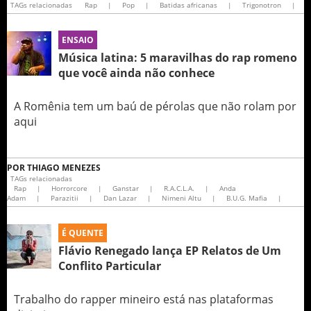
TAGs relacionadas
Rap
|
Pop
|
Batidas africanas
|
Trigonotron
|
ENSAIO
Música latina: 5 maravilhas do rap romeno
que você ainda não conhece
A Romênia tem um baú de pérolas que não rolam por
aqui
POR
THIAGO MENEZES
TAGs relacionadas
Rap
|
Horrorcore
|
Ganstar
|
R.A.C.L.A.
|
Anda
Adam
|
Parazitii
|
Dan Lazar
|
Nimeni Altu
|
B.U.G. Mafia
|
É QUENTE
Flávio Renegado lança EP Relatos de Um
Conflito Particular
Trabalho do rapper mineiro está nas plataformas