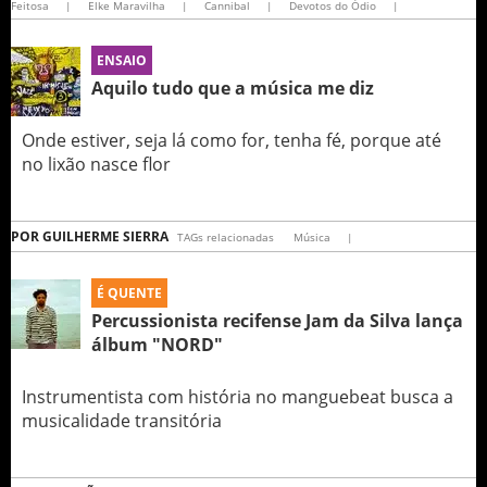
Feitosa
|
Elke Maravilha
|
Cannibal
|
Devotos do Ódio
|
ENSAIO
Aquilo tudo que a música me diz
Onde estiver, seja lá como for, tenha fé, porque até
no lixão nasce flor
POR
GUILHERME SIERRA
TAGs relacionadas
Música
|
É QUENTE
Percussionista recifense Jam da Silva lança
álbum "NORD"
Instrumentista com história no manguebeat busca a
musicalidade transitória