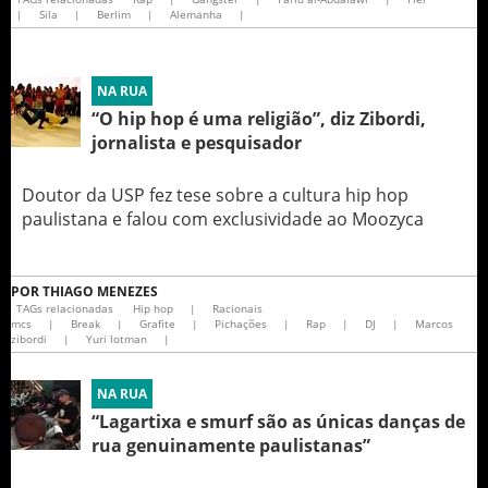
|
Sila
|
Berlim
|
Alemanha
|
NA RUA
“O hip hop é uma religião”, diz Zibordi,
jornalista e pesquisador
Doutor da USP fez tese sobre a cultura hip hop
paulistana e falou com exclusividade ao Moozyca
POR
THIAGO MENEZES
TAGs relacionadas
Hip hop
|
Racionais
mcs
|
Break
|
Grafite
|
Pichações
|
Rap
|
DJ
|
Marcos
zibordi
|
Yuri lotman
|
NA RUA
“Lagartixa e smurf são as únicas danças de
rua genuinamente paulistanas”