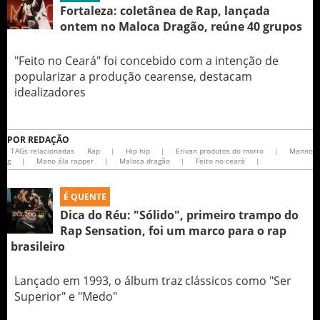
Fortaleza: coletânea de Rap, lançada
ontem no Maloca Dragão, reúne 40 grupos
"Feito no Ceará" foi concebido com a intenção de
popularizar a produção cearense, destacam
idealizadores
POR
REDAÇÃO
TAGs relacionadas
Rap
|
Hip hip
|
Erivan produtos do morro
|
Manno
g
|
Mano ála rapper
|
Maloca dragão
|
Feito no ceará
|
É QUENTE
Dica do Réu: "Sólido", primeiro trampo do
Rap Sensation, foi um marco para o rap
brasileiro
Lançado em 1993, o álbum traz clássicos como "Ser
Superior" e "Medo"