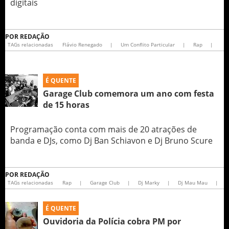
digitais
POR
REDAÇÃO
TAGs relacionadas
Flávio Renegado
|
Um Conflito Particular
|
Rap
|
É QUENTE
Garage Club comemora um ano com festa
de 15 horas
Programação conta com mais de 20 atrações de
banda e DJs, como Dj Ban Schiavon e Dj Bruno Scure
POR
REDAÇÃO
TAGs relacionadas
Rap
|
Garage Club
|
Dj Marky
|
Dj Mau Mau
|
É QUENTE
Ouvidoria da Polícia cobra PM por