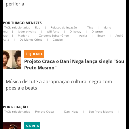
periferia
POR
THIAGO MENEZES
TAGs relacionadas
Rap
|
Relatos da Invasão
|
Thig
|
Mano
réu
|
Jader oliveira
|
Will forte
|
Dj kokay
|
Dj preto
rap
|
Maderit
|
Zoioomc Subterrâneo
|
Agíria
|
Betox
|
André
Atila
|
De Menos Crime
|
Cagebe
|
É QUENTE
Projeto Craca e Dani Nega lança single "Sou
Preto Mesmo"
Música discute a apropriação cultural negra com
poesia e beats
POR
REDAÇÃO
TAGs relacionadas
Projeto Craca
|
Dani Nega
|
Sou Preto Mesmo
|
NA RUA