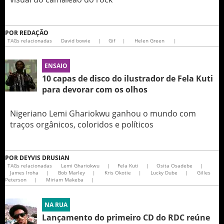
POR
REDAÇÃO
TAGs relacionadas
David bowie
|
Gif
|
Helen Green
|
ENSAIO
10 capas de disco do ilustrador de Fela Kuti
para devorar com os olhos
Nigeriano Lemi Ghariokwu ganhou o mundo com
traços orgânicos, coloridos e políticos
POR
DEYVIS DRUSIAN
TAGs relacionadas
Lemi Ghariokwu
|
Fela Kuti
|
Osita Osadebe
|
James Iroha
|
Bob Marley
|
Kris Okotie
|
Lucky Dube
|
Gilles
Peterson
|
Miriam Makeba
|
NA RUA
Lançamento do primeiro CD do RDC reúne