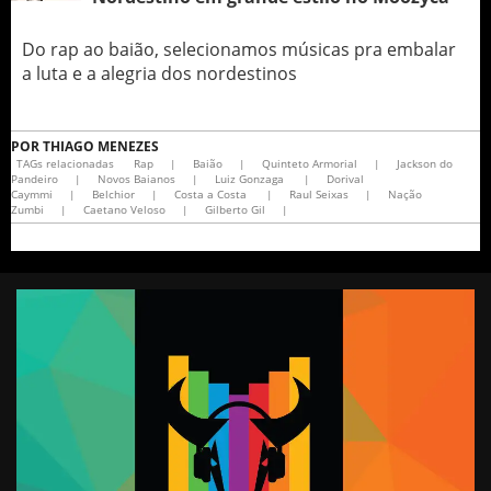
Do rap ao baião, selecionamos músicas pra embalar
a luta e a alegria dos nordestinos
POR
THIAGO MENEZES
TAGs relacionadas
Rap
|
Baião
|
Quinteto Armorial
|
Jackson do
Pandeiro
|
Novos Baianos
|
Luiz Gonzaga
|
Dorival
Caymmi
|
Belchior
|
Costa a Costa
|
Raul Seixas
|
Nação
Zumbi
|
Caetano Veloso
|
Gilberto Gil
|