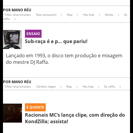
POR
MANO RÉU
TAGs relacionadas
Rap sensation
|
Rap
|
Hip hop
|
Sólido
|
Dj
raffa
|
ENSAIO
Sub-raça é a p… que pariu!
Lançado em 1993, o disco tem produção e mixagem
do mestre DJ Raffa.
POR
MANO RÉU
TAGs relacionadas
Câmbio negro
|
Rap
|
Hip hop
|
Dj raffa
|
É QUENTE
Racionais MC’s lança clipe, com direção do
KondZilla; assista!