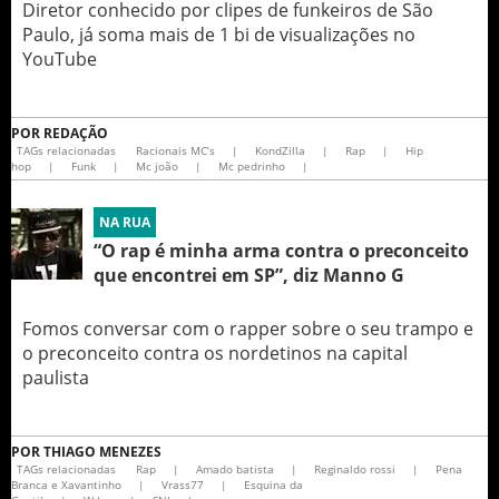
Diretor conhecido por clipes de funkeiros de São
Paulo, já soma mais de 1 bi de visualizações no
YouTube
POR
REDAÇÃO
TAGs relacionadas
Racionais MC’s
|
KondZilla
|
Rap
|
Hip
hop
|
Funk
|
Mc joão
|
Mc pedrinho
|
NA RUA
“O rap é minha arma contra o preconceito
que encontrei em SP”, diz Manno G
Fomos conversar com o rapper sobre o seu trampo e
o preconceito contra os nordetinos na capital
paulista
POR
THIAGO MENEZES
TAGs relacionadas
Rap
|
Amado batista
|
Reginaldo rossi
|
Pena
Branca e Xavantinho
|
Vrass77
|
Esquina da