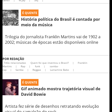
Gentil
|
W.Jay
|
SNJ
|
É QUENTE
História política do Brasil é contada por
meio da música
Trilogia do jornalista Franklin Martins vai de 1902 a
2002; músicas de épocas estão disponíveis online
POR
REDAÇÃO
TAGs relacionadas
Quem foi que inventou o Brasil?
|
Franklin
Martins
|
Rap
|
funk
|
samba-
rap
|
Samba
|
Reggae
|
Lamartine Babo
|
É QUENTE
Gif animado mostra trajetória visual de
David Bowie
Artista fez série de desenhos retratando evolução
visual do camaleão do rock