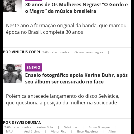
30 anos de Os Mulheres Negras! “O Gordo e
o Magro” da música brasileira
Neste ano a formação original da banda, que marcou
época no Brasil, completa 30 anos
POR
VINICIUS COPPI
TAGs relacionadas
Os mulheres negras
|
ENSAIO
Ensaio fotográfico apoia Karina Buhr, após
seu álbum ser censurado no face
Polêmica antecede lançamento do disco Selvática,
que questiona a posição da mulher na sociedade
POR
DEYVIS DRUSIAN
TAGs relacionadas
Karina Buhr
|
Selvática
|
Bruno Buarque
|
MAU
|
André Lima
|
Victor Rice
|
Beto Figueiroa
|
Aline