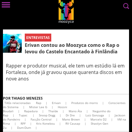
ENTREVISTAS
Erivan contou ao Moozyca como o Rap o
levou do Castelo Encantado à Finlândia
Rapper e produtor musical, ele tem um estúdio lá em
Fortaleza, onde já gravou quase quarenta discos em
nove anos
POR
THIAGO MENEZES
TAGs relacionadas
Rap
|
Erivan
|
Produtos do morro
|
Conscientes
do Sistema
|
Mister Lee G
|
Hossni
Boudali
|
Rapadura
|
Thaíde
|
Mano Ála
|
Neguinho do
Rap
|
Tupac
|
Snoop Dogg
|
Dr Dre
|
Luiz Gonzaga
|
Jackson
do Pandeiro
|
Facção Central
|
Mano Brown
|
Marcelo D2
|
VM na
Rima
|
RPF
|
Kris Konebou
|
RV Causap
|
Shaolyn Gen
Zu
|
Dum-Dum
|