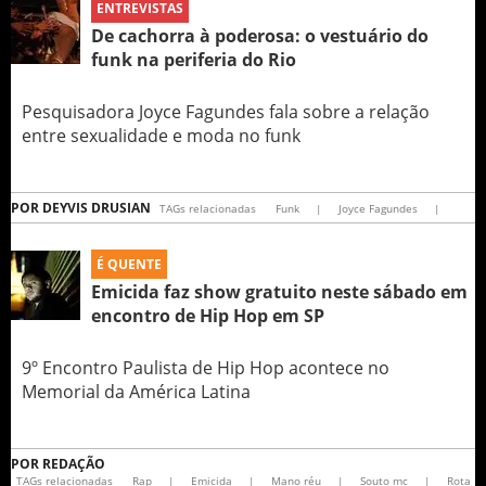
ENTREVISTAS
De cachorra à poderosa: o vestuário do
funk na periferia do Rio
Pesquisadora Joyce Fagundes fala sobre a relação
entre sexualidade e moda no funk
POR
DEYVIS DRUSIAN
TAGs relacionadas
Funk
|
Joyce Fagundes
|
É QUENTE
Emicida faz show gratuito neste sábado em
encontro de Hip Hop em SP
9º Encontro Paulista de Hip Hop acontece no
Memorial da América Latina
POR
REDAÇÃO
TAGs relacionadas
Rap
|
Emicida
|
Mano réu
|
Souto mc
|
Rota