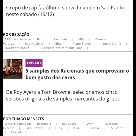
Grupo de rap faz último show do ano em São Paulo
neste sábado (19/12)
POR
REDAÇÃO
TAGs relacionadas
Rap
|
Racionais
|
MCs
|
Cores e
Valores
|
Rap Nacional
|
Blue
|
Mano Brown
|
Negro Drama
|
Da Ponte pra cá
|
Da Ponte pra cá e Vida Loka
|
ENSAIO
5 samples dos Racionais que comprovam o
bom gosto dos caras
De Roy Ayers a Tom Browne, selecionamos cinco
versões originais de samples marcantes do grupo
POR
THIAGO MENEZES
TAGs relacionadas
Racionais
|
Roy Ayers
|
War
|
Liverpool
Express
|
Tom Browne
|
Funk
|
R&B
|
Groove
|
Al Green
|
Gospel
|