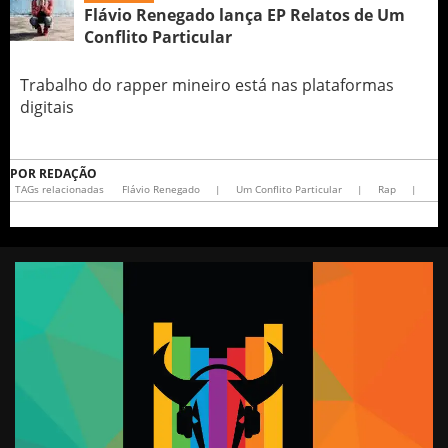
Flávio Renegado lança EP Relatos de Um
Conflito Particular
Trabalho do rapper mineiro está nas plataformas
digitais
POR
REDAÇÃO
TAGs relacionadas
Flávio Renegado
|
Um Conflito Particular
|
Rap
|