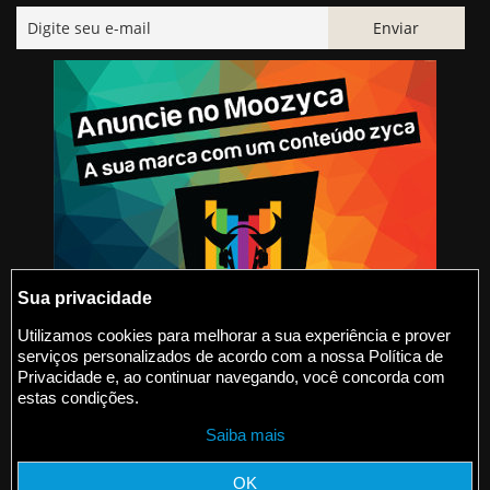
Sua privacidade
Utilizamos cookies para melhorar a sua experiência e prover
serviços personalizados de acordo com a nossa Política de
@2015-2026 Moozyca
Privacidade e, ao continuar navegando, você concorda com
estas condições.
contato@moozyca.com
Saiba mais
moozyca.com
OK