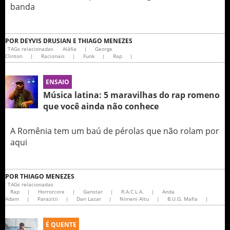
banda
POR
DEYVIS DRUSIAN E THIAGO MENEZES
TAGs relacionadas
Aláfia
|
George
Clinton
|
Racionais
|
Funk
|
Rap
|
ENSAIO
Música latina: 5 maravilhas do rap romeno
que você ainda não conhece
A Romênia tem um baú de pérolas que não rolam por
aqui
POR
THIAGO MENEZES
TAGs relacionadas
Rap
|
Horrorcore
|
Ganstar
|
R.A.C.L.A.
|
Anda
Adam
|
Parazitii
|
Dan Lazar
|
Nimeni Altu
|
B.U.G. Mafia
|
É QUENTE