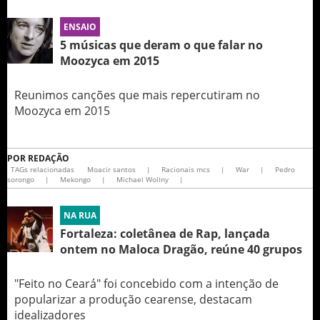
ENSAIO
5 músicas que deram o que falar no
Moozyca em 2015
Reunimos canções que mais repercutiram no
Moozyca em 2015
POR
REDAÇÃO
TAGs relacionadas
Moacir santos
|
Racionais mcs
|
War
|
Pedro
sorongo
|
Mekongo
|
Michael Wollny
|
NA RUA
Fortaleza: coletânea de Rap, lançada
ontem no Maloca Dragão, reúne 40 grupos
"Feito no Ceará" foi concebido com a intenção de
popularizar a produção cearense, destacam
idealizadores