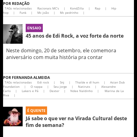
POR
REDAÇÃO
TAGs relacionadas
Racionais MC’s
|
KondZilla
|
Rap
|
Hip
hop
|
Funk
|
Mc joão
|
Mc pedrinho
|
ENSAIO
45 anos de Edi Rock, a voz forte da norte
Neste domingo, 20 de setembro, ele comemora
aniversário com muita história pra contar
POR
FERNANDA ALMEIDA
TAGs relacionadas
Edi rock
|
Snj
|
Thaíde e dl hum
|
Asian Dub
Foundation
|
O rappa
|
Seu jorge
|
Natiruts
|
Alexandre
Carlo
|
Lakers e Pá
|
Dexter
|
Ndee Naldinho
|
Marina de La
Riva
|
É QUENTE
Já sabe o que ver na Virada Cultural deste
fim de semana?