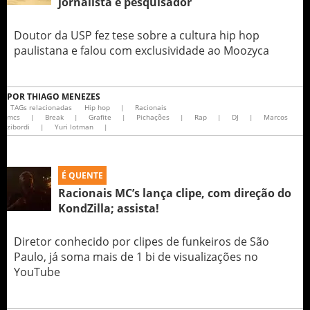
jornalista e pesquisador
Doutor da USP fez tese sobre a cultura hip hop
paulistana e falou com exclusividade ao Moozyca
POR
THIAGO MENEZES
TAGs relacionadas
Hip hop
|
Racionais
mcs
|
Break
|
Grafite
|
Pichações
|
Rap
|
DJ
|
Marcos
zibordi
|
Yuri lotman
|
É QUENTE
Racionais MC’s lança clipe, com direção do
KondZilla; assista!
Diretor conhecido por clipes de funkeiros de São
Paulo, já soma mais de 1 bi de visualizações no
YouTube