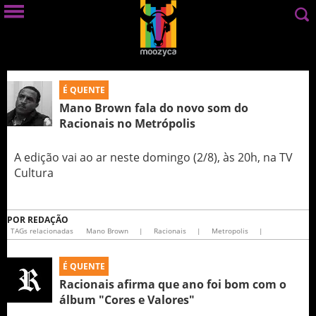
É QUENTE
Mano Brown fala do novo som do
Racionais no Metrópolis
A edição vai ao ar neste domingo (2/8), às 20h, na TV
Cultura
POR
REDAÇÃO
TAGs relacionadas
Mano Brown
|
Racionais
|
Metropolis
|
É QUENTE
Racionais afirma que ano foi bom com o
álbum "Cores e Valores"