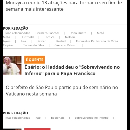
Moozyca reuniu 13 atrações para tornar o seu fim de
semana mais interessante
POR
REDAÇÃO
TAGs relacionadas
Hermeto Pascoal
|
Dona Onete
|
Metá
Metá
|
Hurtmold
|
Tom Zé
|
Nelson
Ayres
|
Lira
|
Dexter
|
Rashid
|
Orquestra Paulistana de Viola
Caipira
|
Tobias da Silva
|
Caetano Veloso
|
É QUENTE
É sério: o Haddad deu o “Sobrevivendo no
Inferno” para o Papa Francisco
O prefeito de São Paulo participou de seminário no
Vaticano nesta semana
POR
REDAÇÃO
TAGs relacionadas
Rap
|
Racionais
|
Sobrevivendo no inferno
|