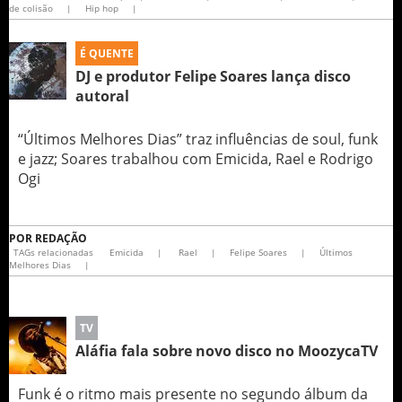
de colisão
|
Hip hop
|
É QUENTE
DJ e produtor Felipe Soares lança disco
autoral
“Últimos Melhores Dias” traz influências de soul, funk
e jazz; Soares trabalhou com Emicida, Rael e Rodrigo
Ogi
POR
REDAÇÃO
TAGs relacionadas
Emicida
|
Rael
|
Felipe Soares
|
Últimos
Melhores Dias
|
TV
Aláfia fala sobre novo disco no MoozycaTV
Funk é o ritmo mais presente no segundo álbum da