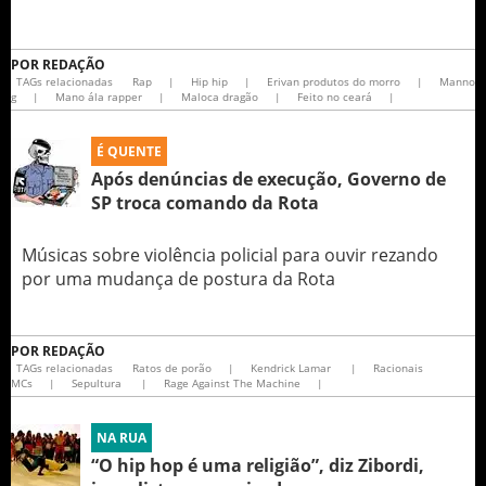
POR
REDAÇÃO
TAGs relacionadas
Rap
|
Hip hip
|
Erivan produtos do morro
|
Manno
g
|
Mano ála rapper
|
Maloca dragão
|
Feito no ceará
|
É QUENTE
Após denúncias de execução, Governo de
SP troca comando da Rota
Músicas sobre violência policial para ouvir rezando
por uma mudança de postura da Rota
POR
REDAÇÃO
TAGs relacionadas
Ratos de porão
|
Kendrick Lamar
|
Racionais
MCs
|
Sepultura
|
Rage Against The Machine
|
NA RUA
“O hip hop é uma religião”, diz Zibordi,