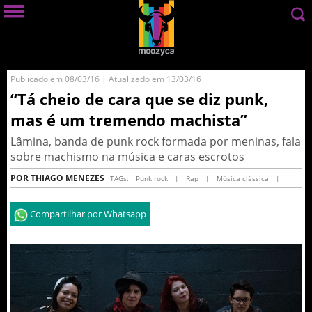
Publicado em 08/03/16 | Atualizado em 13/03/16
“Tá cheio de cara que se diz punk,
mas é um tremendo machista”
Lâmina, banda de punk rock formada por meninas, fala
sobre machismo na música e caras escrotos
POR THIAGO MENEZES
TAGs:
Punk rock
|
Rap
|
Música clássica
|
Compartilhar por Whatsapp