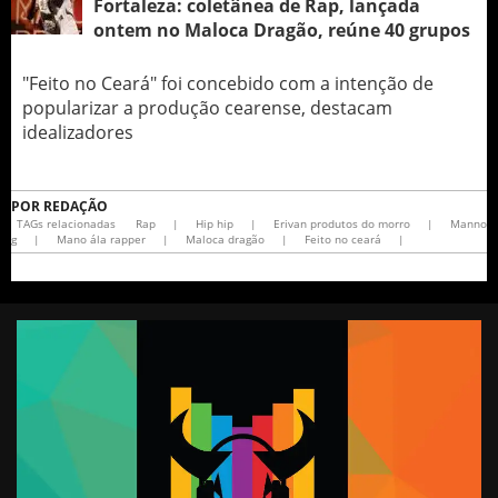
Fortaleza: coletânea de Rap, lançada
ontem no Maloca Dragão, reúne 40 grupos
"Feito no Ceará" foi concebido com a intenção de
popularizar a produção cearense, destacam
idealizadores
POR
REDAÇÃO
TAGs relacionadas
Rap
|
Hip hip
|
Erivan produtos do morro
|
Manno
g
|
Mano ála rapper
|
Maloca dragão
|
Feito no ceará
|