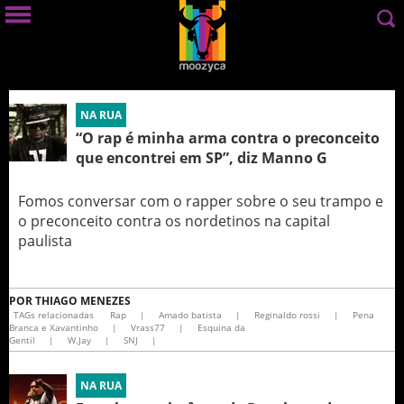
NA RUA
“O rap é minha arma contra o preconceito
que encontrei em SP”, diz Manno G
Fomos conversar com o rapper sobre o seu trampo e
o preconceito contra os nordetinos na capital
paulista
POR
THIAGO MENEZES
TAGs relacionadas
Rap
|
Amado batista
|
Reginaldo rossi
|
Pena
Branca e Xavantinho
|
Vrass77
|
Esquina da
Gentil
|
W.Jay
|
SNJ
|
NA RUA