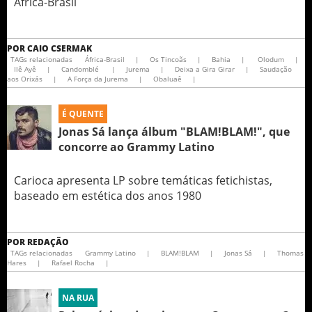
África-Brasil
POR
CAIO CSERMAK
TAGs relacionadas
África-Brasil
|
Os Tincoãs
|
Bahia
|
Olodum
|
Ilê Ayê
|
Candomblé
|
Jurema
|
Deixa a Gira Girar
|
Saudação
aos Orixás
|
A Força da Jurema
|
Obaluaê
|
É QUENTE
Jonas Sá lança álbum "BLAM!BLAM!", que
concorre ao Grammy Latino
Carioca apresenta LP sobre temáticas fetichistas,
baseado em estética dos anos 1980
POR
REDAÇÃO
TAGs relacionadas
Grammy Latino
|
BLAM!BLAM
|
Jonas Sá
|
Thomas
Hares
|
Rafael Rocha
|
NA RUA