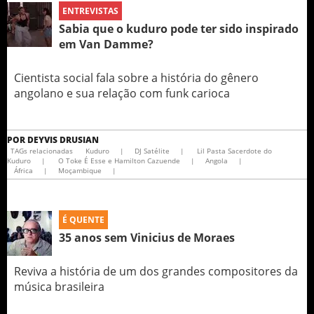
ENTREVISTAS
Sabia que o kuduro pode ter sido inspirado
em Van Damme?
Cientista social fala sobre a história do gênero
angolano e sua relação com funk carioca
POR
DEYVIS DRUSIAN
TAGs relacionadas
Kuduro
|
DJ Satélite
|
Lil Pasta Sacerdote do
Kuduro
|
O Toke É Esse e Hamilton Cazuende
|
Angola
|
África
|
Moçambique
|
É QUENTE
35 anos sem Vinicius de Moraes
Reviva a história de um dos grandes compositores da
música brasileira