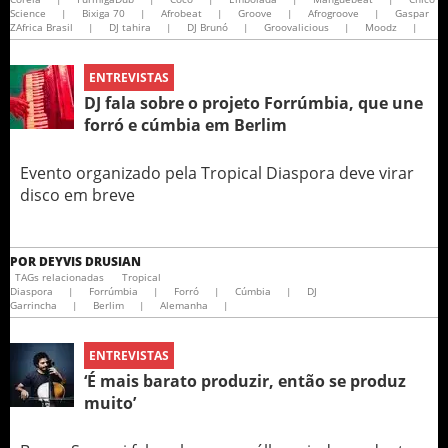
Science
|
Bixiga 70
|
Afrobeat
|
Groove
|
Afrogroove
|
Gaspar
ZAfrica Brasil
|
DJ tahira
|
DJ Brunó
|
Groovalicious
|
Moodz
|
ENTREVISTAS
DJ fala sobre o projeto Forrúmbia, que une
forró e cúmbia em Berlim
Evento organizado pela Tropical Diaspora deve virar
disco em breve
POR
DEYVIS DRUSIAN
TAGs relacionadas
Tropical
Diaspora
|
Forrúmbia
|
Forró
|
Cúmbia
|
DJ
Garrincha
|
Berlim
|
Alemanha
|
ENTREVISTAS
‘É mais barato produzir, então se produz
muito’