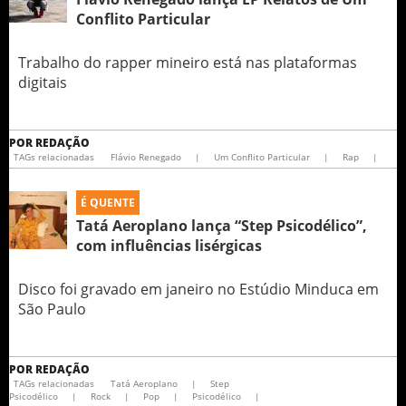
Conflito Particular
Trabalho do rapper mineiro está nas plataformas
digitais
POR
REDAÇÃO
TAGs relacionadas
Flávio Renegado
|
Um Conflito Particular
|
Rap
|
É QUENTE
Tatá Aeroplano lança “Step Psicodélico”,
com influências lisérgicas
Disco foi gravado em janeiro no Estúdio Minduca em
São Paulo
POR
REDAÇÃO
TAGs relacionadas
Tatá Aeroplano
|
Step
Psicodélico
|
Rock
|
Pop
|
Psicodélico
|