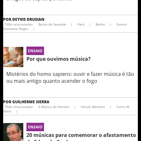
POR
DEYVIS DRUSIAN
TAGs relacionadas
Bailes da Saudade
|
Pará
|
Belém
|
Sonoro
Diamante Negro
|
ENSAIO
Por que ouvimos música?
Mistérios do homo sapiens: ouvir e fazer música é tão
ou mais antigo quanto acender o fogo
POR
GUILHERME SIERRA
TAGs relacionadas
A Música do Homem
|
Yehudi Menuhin
|
Curtis W.
Davis
|
ENSAIO
20 músicas para comemorar o afastamento