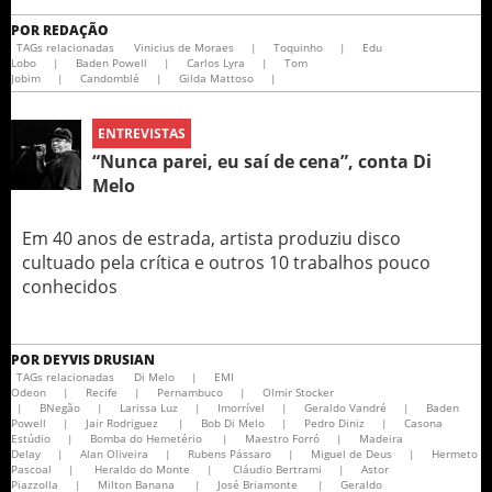
POR
REDAÇÃO
TAGs relacionadas
Vinicius de Moraes
|
Toquinho
|
Edu
Lobo
|
Baden Powell
|
Carlos Lyra
|
Tom
Jobim
|
Candomblé
|
Gilda Mattoso
|
ENTREVISTAS
“Nunca parei, eu saí de cena”, conta Di
Melo
Em 40 anos de estrada, artista produziu disco
cultuado pela crítica e outros 10 trabalhos pouco
conhecidos
POR
DEYVIS DRUSIAN
TAGs relacionadas
Di Melo
|
EMI
Odeon
|
Recife
|
Pernambuco
|
Olmir Stocker
|
BNegão
|
Larissa Luz
|
Imorrível
|
Geraldo Vandré
|
Baden
Powell
|
Jair Rodriguez
|
Bob Di Melo
|
Pedro Diniz
|
Casona
Estúdio
|
Bomba do Hemetério
|
Maestro Forró
|
Madeira
Delay
|
Alan Oliveira
|
Rubens Pássaro
|
Miguel de Deus
|
Hermeto
Pascoal
|
Heraldo do Monte
|
Cláudio Bertrami
|
Astor
Piazzolla
|
Milton Banana
|
José Briamonte
|
Geraldo