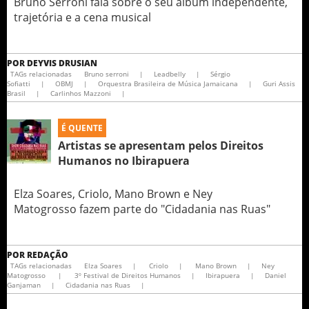
Bruno Serroni fala sobre o seu álbum independente,
trajetória e a cena musical
POR
DEYVIS DRUSIAN
TAGs relacionadas
Bruno serroni
|
Leadbelly
|
Sérgio
Sofiatti
|
OBMJ
|
Orquestra Brasileira de Música Jamaicana
|
Guri Assis
Brasil
|
Carlinhos Mazzoni
|
É QUENTE
Artistas se apresentam pelos Direitos
Humanos no Ibirapuera
Elza Soares, Criolo, Mano Brown e Ney
Matogrosso fazem parte do "Cidadania nas Ruas"
POR
REDAÇÃO
TAGs relacionadas
Elza Soares
|
Criolo
|
Mano Brown
|
Ney
Matogrosso
|
3º Festival de Direitos Humanos
|
Ibirapuera
|
Daniel
Ganjaman
|
Cidadania nas Ruas
|