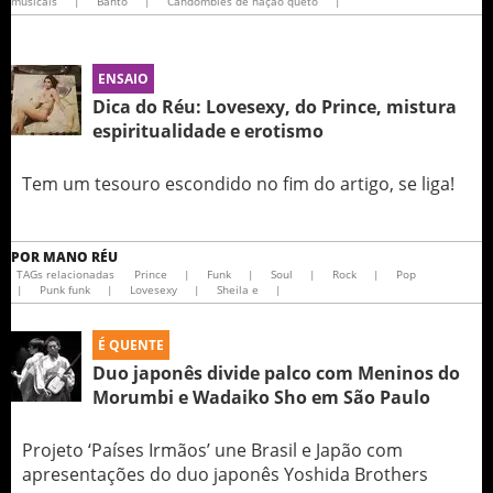
musicais
|
Banto
|
Candomblés de nação queto
|
ENSAIO
Dica do Réu: Lovesexy, do Prince, mistura
espiritualidade e erotismo
Tem um tesouro escondido no fim do artigo, se liga!
POR
MANO RÉU
TAGs relacionadas
Prince
|
Funk
|
Soul
|
Rock
|
Pop
|
Punk funk
|
Lovesexy
|
Sheila e
|
É QUENTE
Duo japonês divide palco com Meninos do
Morumbi e Wadaiko Sho em São Paulo
Projeto ‘Países Irmãos’ une Brasil e Japão com
apresentações do duo japonês Yoshida Brothers