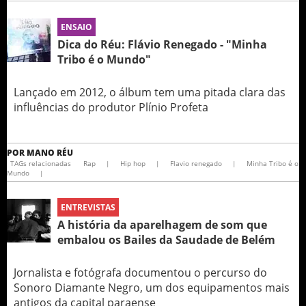
ENSAIO
Dica do Réu: Flávio Renegado - "Minha
Tribo é o Mundo"
Lançado em 2012, o álbum tem uma pitada clara das
influências do produtor Plínio Profeta
POR
MANO RÉU
TAGs relacionadas
Rap
|
Hip hop
|
Flavio renegado
|
Minha Tribo é o
Mundo
|
ENTREVISTAS
A história da aparelhagem de som que
embalou os Bailes da Saudade de Belém
Jornalista e fotógrafa documentou o percurso do
Sonoro Diamante Negro, um dos equipamentos mais
antigos da capital paraense