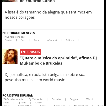
do Eduardo Cunha
A lista é do tamanho da alegria que sentimos em
nossos corações
POR
THIAGO MENEZES
TAGs relacionadas
Samba
|
Rap
|
Rock
|
Afrobeat
|
Política
|
ENTREVISTAS
“Quero a música do oprimido”, afirma DJ
Mukambo de Bruxelas
DJ, jornalista, e radialista belga fala sobre sua
pesquisa musical em world music
POR
DEYVIS DRUSIAN
TAGs relacionadas
DJ Mukambo
|
Bruxelas
|
Bélgica
|
World
Music
|
DJ Tudo
|
Chico
Coreia
|
FurmigaDub
|
Coco
|
Embolada
|
Manguebeat
|
Chico