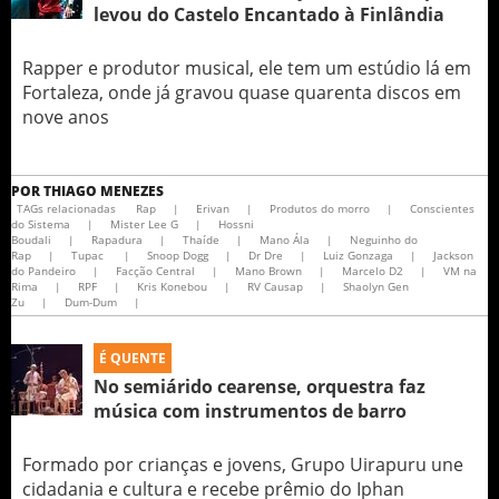
levou do Castelo Encantado à Finlândia
Rapper e produtor musical, ele tem um estúdio lá em
Fortaleza, onde já gravou quase quarenta discos em
nove anos
POR
THIAGO MENEZES
TAGs relacionadas
Rap
|
Erivan
|
Produtos do morro
|
Conscientes
do Sistema
|
Mister Lee G
|
Hossni
Boudali
|
Rapadura
|
Thaíde
|
Mano Ála
|
Neguinho do
Rap
|
Tupac
|
Snoop Dogg
|
Dr Dre
|
Luiz Gonzaga
|
Jackson
do Pandeiro
|
Facção Central
|
Mano Brown
|
Marcelo D2
|
VM na
Rima
|
RPF
|
Kris Konebou
|
RV Causap
|
Shaolyn Gen
Zu
|
Dum-Dum
|
É QUENTE
No semiárido cearense, orquestra faz
música com instrumentos de barro
Formado por crianças e jovens, Grupo Uirapuru une
cidadania e cultura e recebe prêmio do Iphan