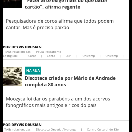
"Fazer arte exige mais do que bater
cartão", afirma regente
Pesquisadora de coros afirma que todos podem
cantar. Mas é preciso paixão
POR
DEYVIS DRUSIAN
TAGs relacionadas
Paula Passanante
Castiglioni
|
Coros
|
Canto
|
USP
|
Unicamp
|
Unicamp
|
NA RUA
Discoteca criada por Mário de Andrade
completa 80 anos
Moozyca foi dar os parabéns a um dos acervos
fonográficos mais antigos e ricos do país
POR
DEYVIS DRUSIAN
TAGs relacionadas
Discoteca Oneyda Alvarenga
|
Centro Cultural de São