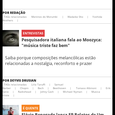
POR
REDAÇÃO
TAGs relacionadas
Meninos do Morumbi
|
Wadaiko Sho
|
Yoshida
Brothers
|
ENTREVISTAS
Pesquisadora italiana fala ao Moozyca:
"música triste faz bem"
Saiba porque composições melancólicas estão
relacionadas a nostalgia, reconforto e prazer
POR
DEYVIS DRUSIAN
TAGs relacionadas
Liila Taruffi
|
Samuel
Barber
|
Chopin
|
Bach
|
Beethoven
|
Tomaso Albinoni
|
Erik
Satie
|
Radiohead
|
Johny Cash
|
Michael Nyman
|
Musica
triste
|
É QUENTE
Flávio Renegado lança EP Relatos de Um