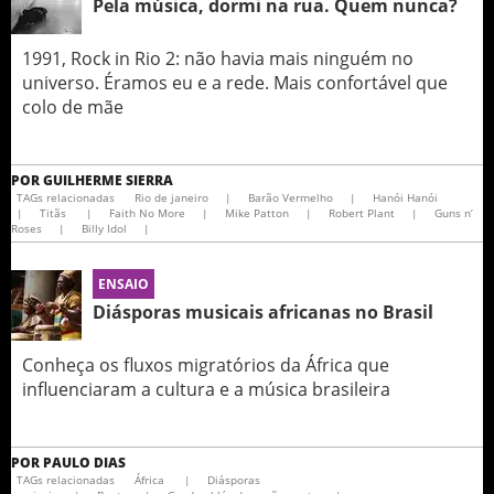
Pela música, dormi na rua. Quem nunca?
1991, Rock in Rio 2: não havia mais ninguém no
universo. Éramos eu e a rede. Mais confortável que
colo de mãe
POR
GUILHERME SIERRA
TAGs relacionadas
Rio de janeiro
|
Barão Vermelho
|
Hanói Hanói
|
Titãs
|
Faith No More
|
Mike Patton
|
Robert Plant
|
Guns n’
Roses
|
Billy Idol
|
ENSAIO
Diásporas musicais africanas no Brasil
Conheça os fluxos migratórios da África que
influenciaram a cultura e a música brasileira
POR
PAULO DIAS
TAGs relacionadas
África
|
Diásporas