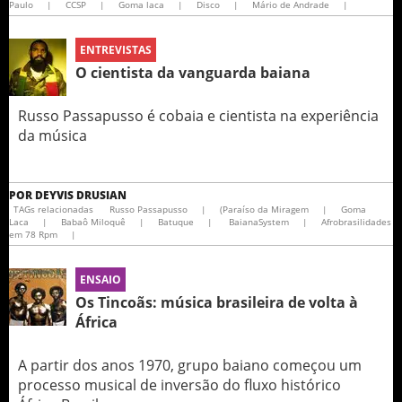
Paulo
|
CCSP
|
Goma laca
|
Disco
|
Mário de Andrade
|
ENTREVISTAS
O cientista da vanguarda baiana
Russo Passapusso é cobaia e cientista na experiência
da música
POR
DEYVIS DRUSIAN
TAGs relacionadas
Russo Passapusso
|
(Paraíso da Miragem
|
Goma
Laca
|
Babaô Miloquê
|
Batuque
|
BaianaSystem
|
Afrobrasilidades
em 78 Rpm
|
ENSAIO
Os Tincoãs: música brasileira de volta à
África
A partir dos anos 1970, grupo baiano começou um
processo musical de inversão do fluxo histórico