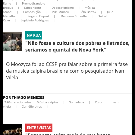
Rumo
|
Premeditando o
Breque
|
Schoenberg
|
Dodecafonismo
|
Música
atonal
|
Composição
|
Miki Minoru
|
Béla Bartók
|
Julio
Medalha
|
Rogério Duprat
|
Damiano Cozzella
|
Out of
Cage
|
Lupicínio Rodrigues​
|
NA RUA
"Não fosse a cultura dos pobres e iletrados,
seríamos o quintal de Nova York"
O Moozyca foi ao CCSP pra falar sobre a primeira fase
da música caipira brasileira com o pesquisador Ivan
Vilela
POR
THIAGO MENEZES
TAGs relacionadas
Música caipira
|
Goma-laca
|
Ccsp
|
Ivan
vilela
|
Cornélio pires
|
ENTREVISTAS