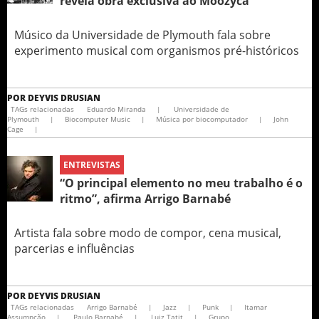
revela obra exclusiva ao Moozyca
Músico da Universidade de Plymouth fala sobre
experimento musical com organismos pré-históricos
POR
DEYVIS DRUSIAN
TAGs relacionadas
Eduardo Miranda
|
Universidade de
Plymouth
|
Biocomputer Music
|
Música por biocomputador
|
John
Cage
|
ENTREVISTAS
“O principal elemento no meu trabalho é o
ritmo”, afirma Arrigo Barnabé
Artista fala sobre modo de compor, cena musical,
parcerias e influências
POR
DEYVIS DRUSIAN
TAGs relacionadas
Arrigo Barnabé
|
Jazz
|
Punk
|
Itamar
Assumpção
|
Paulo Barnabé
|
Luiz Tatit
|
Grupo