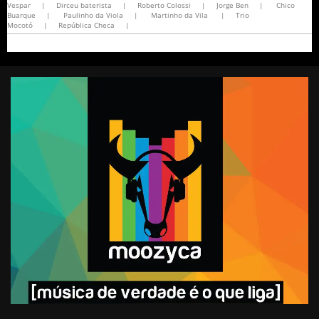
Vespar
|
Dirceu baterista
|
Roberto Colossi
|
Jorge Ben
|
Chico
Buarque
|
Paulinho da Viola
|
Martinho da Vila
|
Trio
Mocotó
|
República Checa
|