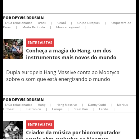
POR
DEYVIS DRUSIAN
TAGs relacionadas
Brasil
|
Ceará
|
Grupo Uirapuru
|
Orquestra de
Barro
|
Moita Redonda
|
Música regional
|
ENTREVISTAS
Conheça a magia do Hang, um dos
instrumentos mais novos do mundo
Dupla europeia Hang Massive conta ao Moozyca
sobre o som que está energizando o mundo
POR
DEYVIS DRUSIAN
TAGs relacionadas
Hang
|
Hang Massive
|
Danny Cudd
|
Markus
Offbeat
|
Eletrônico
|
Europa
|
Steel Pan
|
Caribe
|
ENTREVISTAS
Criador da música por biocomputador