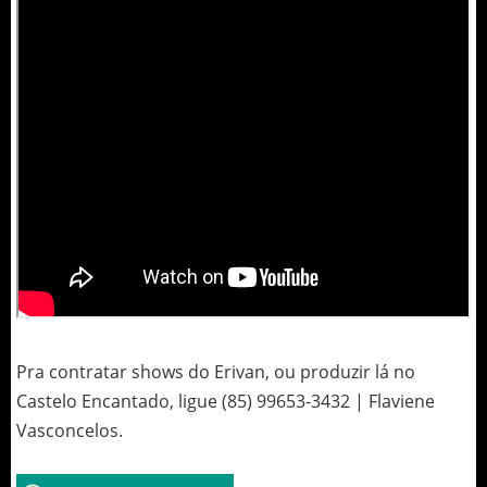
Pra contratar shows do Erivan, ou produzir lá no
Castelo Encantado, ligue (85) 99653-3432 | Flaviene
Vasconcelos.