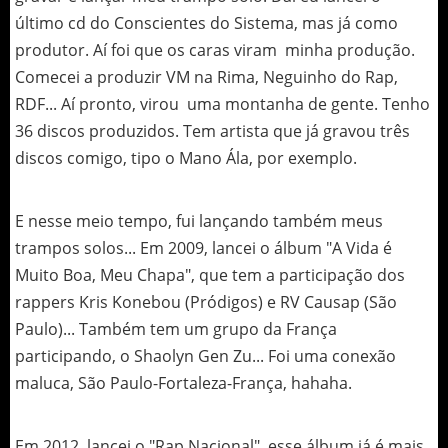
último cd do Conscientes do Sistema, mas já como
produtor. Aí foi que os caras viram minha produção.
Comecei a produzir VM na Rima, Neguinho do Rap,
RDF... Aí pronto, virou uma montanha de gente. Tenho
36 discos produzidos. Tem artista que já gravou três
discos comigo, tipo o Mano Ála, por exemplo.
E nesse meio tempo, fui lançando também meus
trampos solos... Em 2009, lancei o álbum "A Vida é
Muito Boa, Meu Chapa", que tem a participação dos
rappers Kris Konebou (Pródigos) e RV Causap (São
Paulo)... Também tem um grupo da França
participando, o Shaolyn Gen Zu... Foi uma conexão
maluca, São Paulo-Fortaleza-França, hahaha.
Em 2012, lancei o "Rap Nacional", esse álbum já é mais