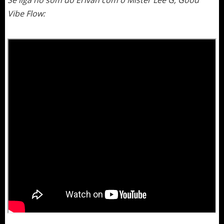
Se liga no som do Erivan com o Mister Lee G, Good
Vibe Flow: