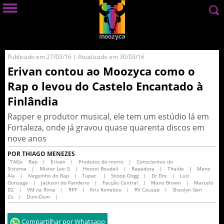
Publicado em 27/03/16 | Atualizado em 30/03/16
Erivan contou ao Moozyca como o
Rap o levou do Castelo Encantado à
Finlândia
Rapper e produtor musical, ele tem um estúdio lá em
Fortaleza, onde já gravou quase quarenta discos em
nove anos
POR THIAGO MENEZES
TAGs:
Rap
|
Erivan
|
Produtos do morro
|
Conscientes do
Sistema
|
Mister Lee G
|
Hossni Boudali
|
Rapadura
|
Thaíde
|
Mano
Ála
|
Neguinho do Rap
|
Tupac
|
Snoop Dogg
|
Dr Dre
|
Luiz
Gonzaga
|
Jackson do Pandeiro
|
Facção Central
|
Mano Brown
|
Marcelo
D2
|
VM na Rima
|
RPF
|
Kris Konebou
|
RV Causap
|
Shaolyn Gen
Zu
|
Dum-Dum
|
Compartilhar por Whatsapp