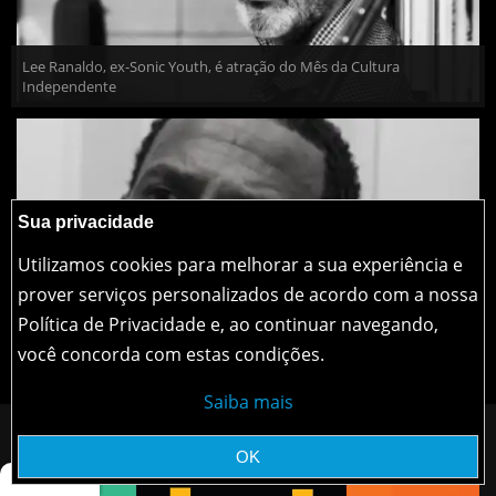
Lee Ranaldo, ex-Sonic Youth, é atração do Mês da Cultura
Independente
Sua privacidade
Utilizamos cookies para melhorar a sua experiência e
prover serviços personalizados de acordo com a nossa
Política de Privacidade e, ao continuar navegando,
você concorda com estas condições.
Mano Brown fala do novo som do Racionais no Metrópolis
Saiba mais
OK