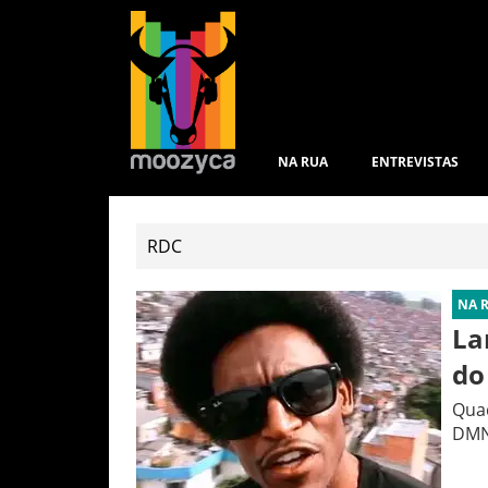
NA RUA
ENTREVISTAS
NA 
La
do
Quad
DMN