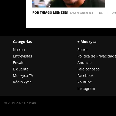
POR
THIAGO MENEZES
TAGs relacionadas
RDC
|
D
Categorias
+ Moozyca
Na rua
Sobre
Entrevistas
Política de Privacidad
Ensaio
Anuncie
É quente
Fale conosco
Moozyca TV
Facebook
Rádio Zyca
Youtube
Instagram
@ 2015-2026 Drusian