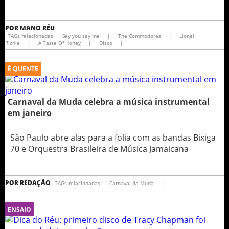
POR
MANO RÉU
TAGs relacionadas
Say you say me
|
The Commodores
|
Lionel
Richie
|
A Taste Of Honey
|
Disco
|
É QUENTE
Carnaval da Muda celebra a música instrumental
em janeiro
São Paulo abre alas para a folia com as bandas Bixiga
70 e Orquestra Brasileira de Música Jamaicana
POR
REDAÇÃO
TAGs relacionadas
Carnaval da Muda
|
ENSAIO