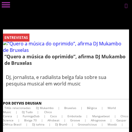
ENTREVISTAS
“Quero a música do oprimido”, afirma DJ Mukambo
de Bruxelas
DJ, jornalista, e radialista belga fala sobre sua
pesquisa musical em world music
POR
DEYVIS DRUSIAN
TAGs relacionadas
DJ Mukambo
|
Bruxelas
|
Bélgica
|
World
Music
|
DJ Tudo
|
Chico
Coreia
|
FurmigaDub
|
Coco
|
Embolada
|
Manguebeat
|
Chico
Science
|
Bixiga 70
|
Afrobeat
|
Groove
|
Afrogroove
|
Gaspar
ZAfrica Brasil
|
DJ tahira
|
DJ Brunó
|
Groovalicious
|
Moodz
|