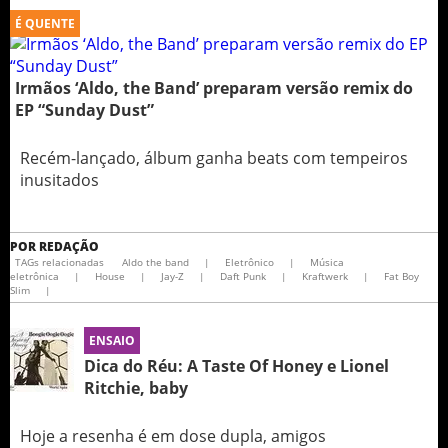
É QUENTE
Irmãos ‘Aldo, the Band’ preparam versão remix do
EP “Sunday Dust”
Recém-lançado, álbum ganha beats com tempeiros
inusitados
POR
REDAÇÃO
TAGs relacionadas
Aldo the band
|
Eletrônico
|
Música
eletrônica
|
House
|
Jay-Z
|
Daft Punk
|
Kraftwerk
|
Fat Boy
Slim
|
ENSAIO
Dica do Réu: A Taste Of Honey e Lionel
Ritchie, baby
Hoje a resenha é em dose dupla, amigos