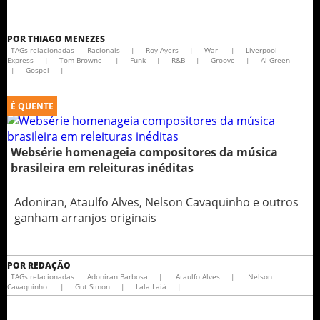
POR
THIAGO MENEZES
TAGs relacionadas
Racionais
|
Roy Ayers
|
War
|
Liverpool
Express
|
Tom Browne
|
Funk
|
R&B
|
Groove
|
Al Green
|
Gospel
|
É QUENTE
Websérie homenageia compositores da música
brasileira em releituras inéditas
Adoniran, Ataulfo Alves, Nelson Cavaquinho e outros
ganham arranjos originais
POR
REDAÇÃO
TAGs relacionadas
Adoniran Barbosa
|
Ataulfo Alves
|
Nelson
Cavaquinho
|
Gut Simon
|
Lala Laiá
|