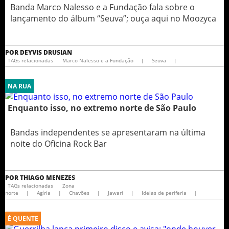
Banda Marco Nalesso e a Fundação fala sobre o
lançamento do álbum “Seuva”; ouça aqui no Moozyca
POR
DEYVIS DRUSIAN
TAGs relacionadas
Marco Nalesso e a Fundação
|
Seuva
|
NA RUA
Enquanto isso, no extremo norte de São Paulo
Bandas independentes se apresentaram na última
noite do Oficina Rock Bar
POR
THIAGO MENEZES
TAGs relacionadas
Zona
norte
|
Agíria
|
Chavões
|
Jawari
|
Ideias de periferia
|
É QUENTE