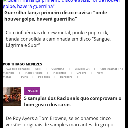
Guerrilha lança primeiro disco e avisa: "onde
houver golpe, haverá guerrilha"
Com influências de new metal, punk e pop rock,
banda consolida a caminhada em disco “Sangue,
Lágrima e Suor”
POR
THIAGO MENEZES
TAGs relacionadas
Rock
|
Guerrilha
|
Estúdio GR
|
Rage Against The
Machine
|
Planet Hemp
|
Inocentes
|
Groove
|
New
metal
|
Punk
|
Pop rock
|
Hardcore
|
ENSAIO
5 samples dos Racionais que comprovam o
bom gosto dos caras
De Roy Ayers a Tom Browne, selecionamos cinco
versões originais de samples marcantes do grupo