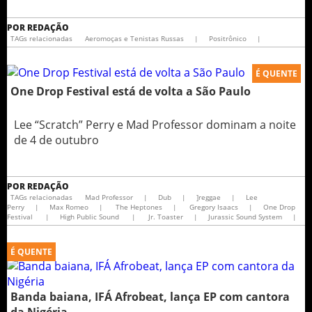
POR
REDAÇÃO
TAGs relacionadas
Aeromoças e Tenistas Russas
|
Positrônico
|
É QUENTE
One Drop Festival está de volta a São Paulo
Lee “Scratch” Perry e Mad Professor dominam a noite
de 4 de outubro
POR
REDAÇÃO
TAGs relacionadas
Mad Professor
|
Dub
|
]reggae
|
Lee
Perry
|
Max Romeo
|
The Heptones
|
Gregory Isaacs
|
One Drop
Festival
|
High Public Sound
|
Jr. Toaster
|
Jurassic Sound System
|
É QUENTE
Banda baiana, IFÁ Afrobeat, lança EP com cantora