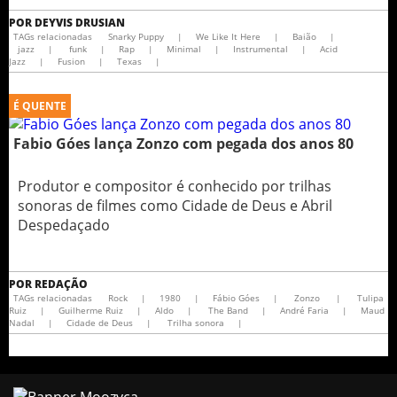
POR
DEYVIS DRUSIAN
TAGs relacionadas
Snarky Puppy
|
We Like It Here
|
Baião
|
jazz
|
funk
|
Rap
|
Minimal
|
Instrumental
|
Acid
Jazz
|
Fusion
|
Texas
|
É QUENTE
Fabio Góes lança Zonzo com pegada dos anos 80
Produtor e compositor é conhecido por trilhas
sonoras de filmes como Cidade de Deus e Abril
Despedaçado
POR
REDAÇÃO
TAGs relacionadas
Rock
|
1980
|
Fábio Góes
|
Zonzo
|
Tulipa
Ruiz
|
Guilherme Ruiz
|
Aldo
|
The Band
|
André Faria
|
Maud
Nadal
|
Cidade de Deus
|
Trilha sonora
|