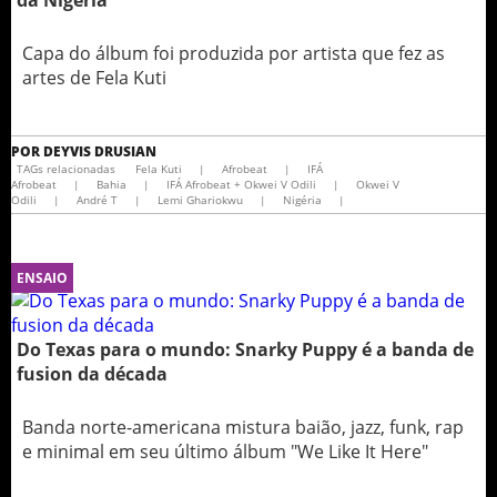
da Nigéria
Capa do álbum foi produzida por artista que fez as
artes de Fela Kuti
POR
DEYVIS DRUSIAN
TAGs relacionadas
Fela Kuti
|
Afrobeat
|
IFÁ
Afrobeat
|
Bahia
|
IFÁ Afrobeat + Okwei V Odili
|
Okwei V
Odili
|
André T
|
Lemi Ghariokwu
|
Nigéria
|
ENSAIO
Do Texas para o mundo: Snarky Puppy é a banda de
fusion da década
Banda norte-americana mistura baião, jazz, funk, rap
e minimal em seu último álbum "We Like It Here"