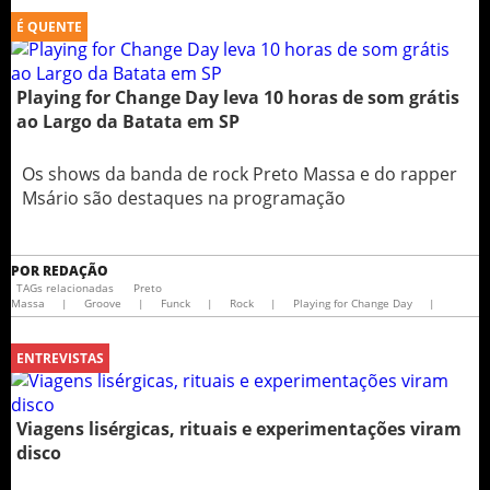
É QUENTE
Playing for Change Day leva 10 horas de som grátis
ao Largo da Batata em SP
Os shows da banda de rock Preto Massa e do rapper
Msário são destaques na programação
POR
REDAÇÃO
TAGs relacionadas
Preto
Massa
|
Groove
|
Funck
|
Rock
|
Playing for Change Day
|
ENTREVISTAS
Viagens lisérgicas, rituais e experimentações viram
disco