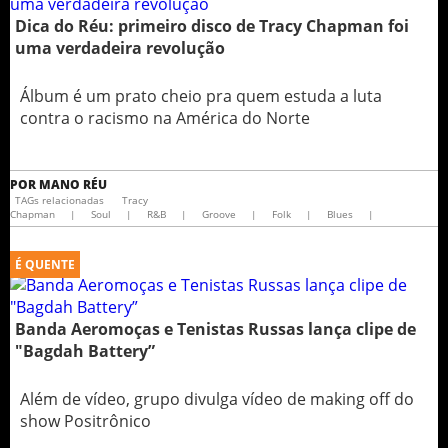
Dica do Réu: primeiro disco de Tracy Chapman foi
uma verdadeira revolução
Álbum é um prato cheio pra quem estuda a luta
contra o racismo na América do Norte
POR
MANO RÉU
TAGs relacionadas
Tracy
Chapman
|
Soul
|
R&B
|
Groove
|
Folk
|
Blues
|
É QUENTE
Banda Aeromoças e Tenistas Russas lança clipe de
"Bagdah Battery”
Além de vídeo, grupo divulga vídeo de making off do
show Positrônico