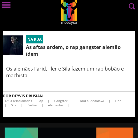
NA RUA
As aftas ardem, o rap gangster alemão
idem
Os alemães Farid, Fler e Sila fazem um rap bobão e
machista
POR
DEYVIS DRUSIAN
TAGs relacionadas
Rap
|
Gangster
|
Farid al-Abdalawi
|
Fler
|
Sila
|
Berlim
|
Alemanha
|