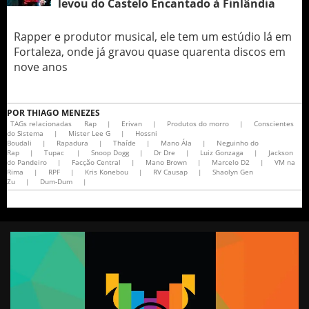
levou do Castelo Encantado à Finlândia
Rapper e produtor musical, ele tem um estúdio lá em
Fortaleza, onde já gravou quase quarenta discos em
nove anos
POR
THIAGO MENEZES
TAGs relacionadas
Rap
|
Erivan
|
Produtos do morro
|
Conscientes
do Sistema
|
Mister Lee G
|
Hossni
Boudali
|
Rapadura
|
Thaíde
|
Mano Ála
|
Neguinho do
Rap
|
Tupac
|
Snoop Dogg
|
Dr Dre
|
Luiz Gonzaga
|
Jackson
do Pandeiro
|
Facção Central
|
Mano Brown
|
Marcelo D2
|
VM na
Rima
|
RPF
|
Kris Konebou
|
RV Causap
|
Shaolyn Gen
Zu
|
Dum-Dum
|