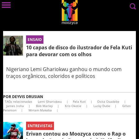
ENSAIO
10 capas de disco do ilustrador de Fela Kuti
para devorar com os olhos
Nigeriano Lemi Ghariokwu ganhou o mundo com
traços orgânicos, coloridos e políticos
POR
DEYVIS DRUSIAN
TAGs relacionadas
Lemi Ghariokwu
|
Fela Kuti
|
Osita Osadebe
|
James Iroha
|
Bob Marley
|
Kris Okotie
|
Lucky Dube
|
Gilles
Peterson
|
Miriam Makeba
|
ENTREVISTAS
Erivan contou ao Moozyca como o Rap o