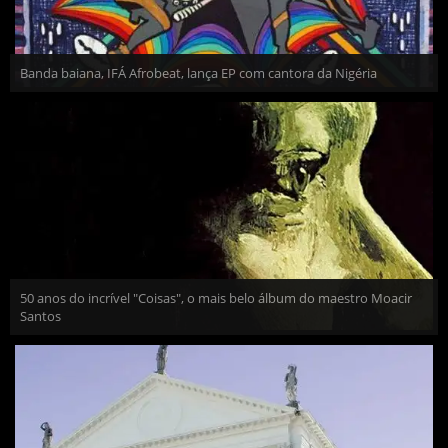
Banda baiana, IFÁ Afrobeat, lança EP com cantora da Nigéria
50 anos do incrível "Coisas", o mais belo álbum do maestro Moacir
Santos