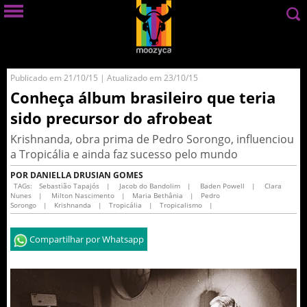
Publicado em 21/10/15 | Atualizado em 23/10/15
Conheça álbum brasileiro que teria
sido precursor do afrobeat
Krishnanda, obra prima de Pedro Sorongo, influenciou
a Tropicália e ainda faz sucesso pelo mundo
POR DANIELLA DRUSIAN GOMES
TAGs:
Sebastião Tapajós
|
Jacob do Bandolim
|
Baden Powell
|
Clara
Nunes
|
Milton Nascimento
|
Maria Bethânia
|
Pedro
Sorongo
|
Krishnanda
|
Tropicália
|
Tropicalismo
|
Compartilhar por Whatsapp