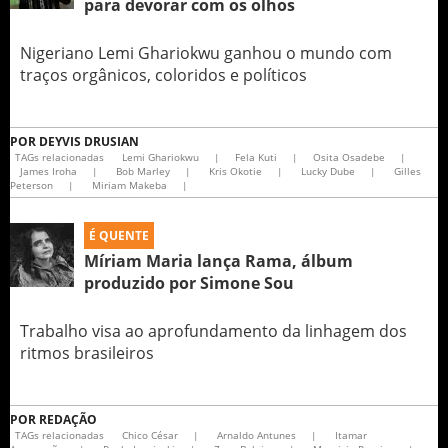
para devorar com os olhos
Nigeriano Lemi Ghariokwu ganhou o mundo com
traços orgânicos, coloridos e políticos
POR
DEYVIS DRUSIAN
TAGs relacionadas
Lemi Ghariokwu
|
Fela Kuti
|
Osita Osadebe
|
James Iroha
|
Bob Marley
|
Kris Okotie
|
Lucky Dube
|
Gilles
Peterson
|
Miriam Makeba
|
É QUENTE
Míriam Maria lança Rama, álbum
produzido por Simone Sou
Trabalho visa ao aprofundamento da linhagem dos
ritmos brasileiros
POR
REDAÇÃO
TAGs relacionadas
Chico César
|
Arnaldo Antunes
|
Itamar