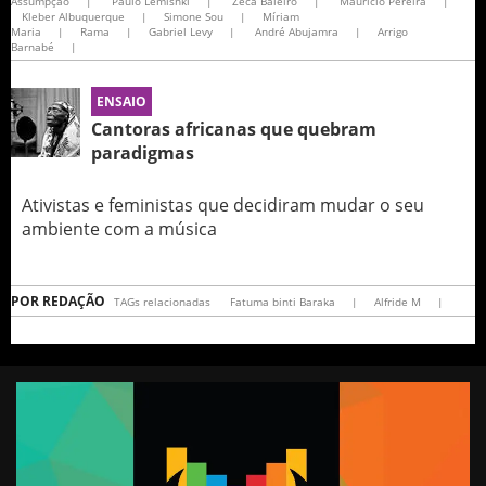
Assumpção
|
Paulo Lemisnki
|
Zeca Baleiro
|
Mauricio Pereira
|
Kleber Albuquerque
|
Simone Sou
|
Míriam
Maria
|
Rama
|
Gabriel Levy
|
André Abujamra
|
Arrigo
Barnabé
|
ENSAIO
Cantoras africanas que quebram
paradigmas
Ativistas e feministas que decidiram mudar o seu
ambiente com a música
POR
REDAÇÃO
TAGs relacionadas
Fatuma binti Baraka
|
Alfride M
|