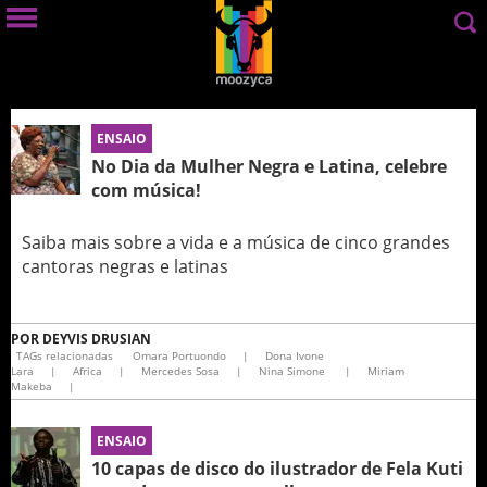
ENSAIO
No Dia da Mulher Negra e Latina, celebre
com música!
Saiba mais sobre a vida e a música de cinco grandes
cantoras negras e latinas
POR
DEYVIS DRUSIAN
TAGs relacionadas
Omara Portuondo
|
Dona Ivone
Lara
|
Africa
|
Mercedes Sosa
|
Nina Simone
|
Miriam
Makeba
|
ENSAIO
10 capas de disco do ilustrador de Fela Kuti