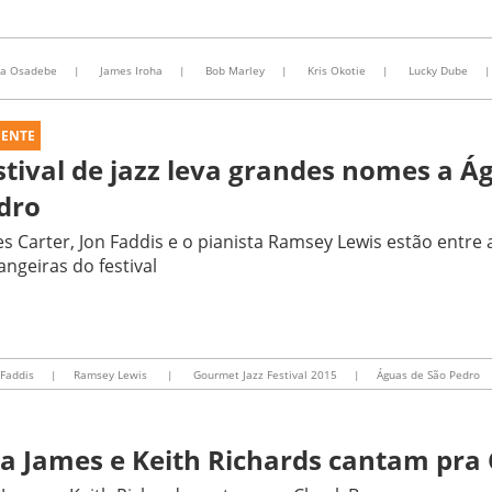
ta Osadebe
|
James Iroha
|
Bob Marley
|
Kris Okotie
|
Lucky Dube
|
UENTE
stival de jazz leva grandes nomes a Á
dro
s Carter, Jon Faddis e o pianista Ramsey Lewis estão entre 
angeiras do festival
Faddis
|
Ramsey Lewis
|
Gourmet Jazz Festival 2015
|
Águas de São Pedro
ta James e Keith Richards cantam pra