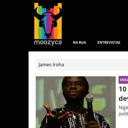
NA RUA
ENTREVISTAS
ENS
10
de
Nige
polí