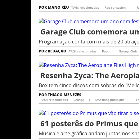
POR
MANO RÉU
TAGs relacionadas
Rap sensation
|
R
Garage Club comemora um 
Programação conta com mais de 20 atraçõe
POR
REDAÇÃO
TAGs relacionadas
Rap
|
Garage Club
Resenha Zyca: The Aeropla
Box tem cinco discos com sobras do "Mellon
POR
THIAGO MENEZES
TAGs relacionadas
Grunge
|
Smashing pumpkins
|
Th
61 posterês do Primus que 
Música e arte gráfica andam juntas nos s