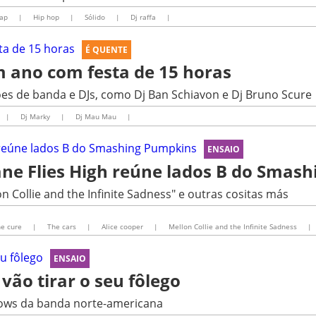
ap
|
Hip hop
|
Sólido
|
Dj raffa
|
É QUENTE
ano com festa de 15 horas
s de banda e DJs, como Dj Ban Schiavon e Dj Bruno Scure
|
Dj Marky
|
Dj Mau Mau
|
ENSAIO
ne Flies High reúne lados B do Smas
 Collie and the Infinite Sadness" e outras cositas más
e cure
|
The cars
|
Alice cooper
|
Mellon Collie and the Infinite Sadness
|
ENSAIO
vão tirar o seu fôlego
hows da banda norte-americana