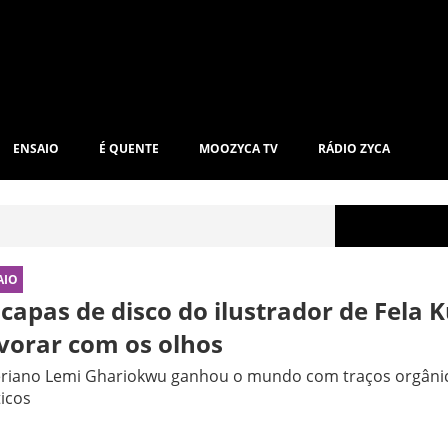
ENSAIO
É QUENTE
MOOZYCA TV
RÁDIO ZYCA
AIO
 capas de disco do ilustrador de Fela K
vorar com os olhos
riano Lemi Ghariokwu ganhou o mundo com traços orgânico
ticos