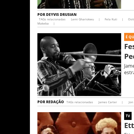
POR
DEYVIS DRUSIAN
TAGs relacionadas
Lemi Ghariokwu
|
Fela Kuti
|
Osi
Makeba
|
É Q
Fe
Pe
Jame
estr
POR
REDAÇÃO
TAGs relacionadas
James Carter
|
Jon 
TV
Et