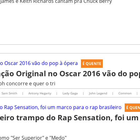
 James e Keith Richards cantam pra Chuck Berry
É QUENTE
ção Original no Oscar 2016 vão do po
ph concorre e quer o tri
Sam Smith
|
Antony Hegarty
|
Lady Gaga
|
John Legend
|
Common
|
É QUE
meiro trampo do Rap Sensation, foi u
como "Ser Superior" e "Medo"