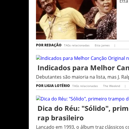
Etta
POR
REDAÇÃO
TAGs relacionadas
Etta james
|
Indicados para Melhor Can
Debutantes são maioria na lista, mas J. Ral
POR
LIGIA LOTÉRIO
TAGs relacionadas
The Weeknd
|
Dica do Réu: "Sólido", pri
rap brasileiro
Lançado em 1993, o álbum traz clássicos 