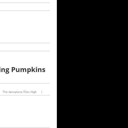
hing Pumpkins
The Aeroplane Flies High
|