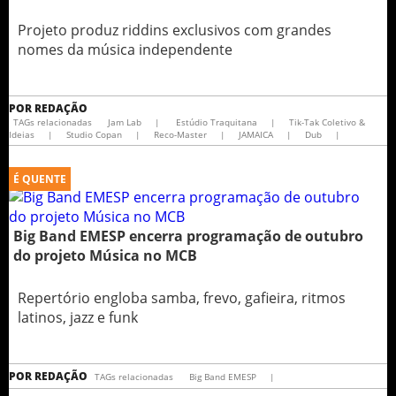
Projeto produz riddins exclusivos com grandes
nomes da música independente
POR
REDAÇÃO
TAGs relacionadas
Jam Lab
|
Estúdio Traquitana
|
Tik-Tak Coletivo &
Ideias
|
Studio Copan
|
Reco-Master
|
JAMAICA
|
Dub
|
É QUENTE
Big Band EMESP encerra programação de outubro
do projeto Música no MCB
Repertório engloba samba, frevo, gafieira, ritmos
latinos, jazz e funk
POR
REDAÇÃO
TAGs relacionadas
Big Band EMESP
|