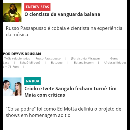
ENTREVISTAS
O cientista da vanguarda baiana
Russo Passapusso é cobaia e cientista na experiência
da música
POR
DEYVIS DRUSIAN
TAGs relacionadas
Russo Passapusso
|
(Paraíso da Miragem
|
Goma
Laca
|
Babaô Miloquê
|
Batuque
|
BaianaSystem
|
Afrobrasilidades
em 78 Rpm
|
NA RUA
Criolo e Ivete Sangalo fecham turnê Tim
Maia com críticas
“Coisa podre” foi como Ed Motta definiu o projeto de
shows em homenagem ao tio