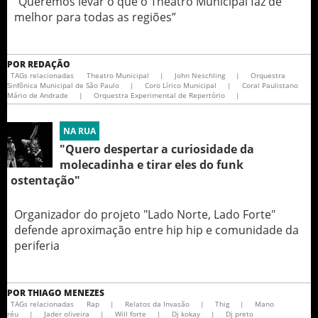
“Queremos levar o que o Theatro Municipal faz de
melhor para todas as regiões”
POR
REDAÇÃO
TAGs relacionadas
Theatro Municipal
|
John Neschling
|
Orquestra
Sinfônica Municipal de São Paulo
|
Coro Lírico Municipal
|
Coral Paulistano
Mário de Andrade
|
Orquestra Experimental de Repertório
|
NA RUA
"Quero despertar a curiosidade da
molecadinha e tirar eles do funk
ostentação"
Organizador do projeto "Lado Norte, Lado Forte"
defende aproximação entre hip hip e comunidade da
periferia
POR
THIAGO MENEZES
TAGs relacionadas
Rap
|
Relatos da Invasão
|
Thig
|
Mano
réu
|
Jader oliveira
|
Will forte
|
Dj kokay
|
Dj preto