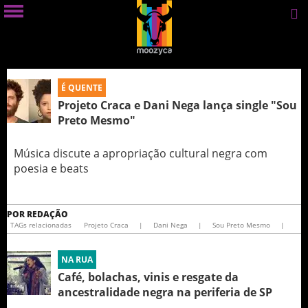
É QUENTE
Projeto Craca e Dani Nega lança single "Sou
Preto Mesmo"
Música discute a apropriação cultural negra com
poesia e beats
POR
REDAÇÃO
TAGs relacionadas
Projeto Craca
|
Dani Nega
|
Sou Preto Mesmo
|
NA RUA
Café, bolachas, vinis e resgate da
ancestralidade negra na periferia de SP