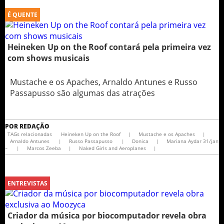
É QUENTE
Heineken Up on the Roof contará pela primeira vez
com shows musicais
Mustache e os Apaches, Arnaldo Antunes e Russo
Passapusso são algumas das atrações
POR
REDAÇÃO
TAGs relacionadas
Heineken Up on the Roof
|
Mustache e os Apaches
|
Arnaldo Antunes
|
Russo Passapusso
|
Donica
|
Mariana Aydar 31/jan
–
|
Marcos Zeeba
|
Naked Girls and Aeroplanes
|
ENTREVISTAS
Criador da música por biocomputador revela obra