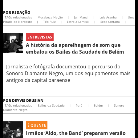
POR
REDAÇÃO
TAGs relacionadas
Morabeza Nação
|
Juli Manzi
|
Luis Aranha
|
Uma
Pitada de Nordeste
|
Téo Ruiz
|
Estrela Lemiski
|
Sesc santana
|
ENTREVISTAS
A história da aparelhagem de som que
embalou os Bailes da Saudade de Belém
Jornalista e fotógrafa documentou o percurso do
Sonoro Diamante Negro, um dos equipamentos mais
antigos da capital paraense
POR
DEYVIS DRUSIAN
TAGs relacionadas
Bailes da Saudade
|
Pará
|
Belém
|
Sonoro
Diamante Negro
|
É QUENTE
Irmãos ‘Aldo, the Band’ preparam versão