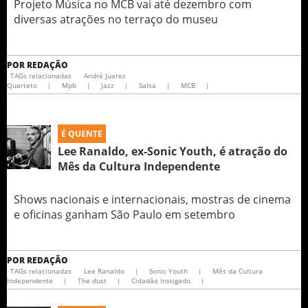
Projeto Música no MCB vai até dezembro com
diversas atrações no terraço do museu
POR
REDAÇÃO
TAGs relacionadas
André Juarez
Quarteto
|
Mpb
|
Jazz
|
Salsa
|
MCB
|
É QUENTE
Lee Ranaldo, ex-Sonic Youth, é atração do
Mês da Cultura Independente
Shows nacionais e internacionais, mostras de cinema
e oficinas ganham São Paulo em setembro
POR
REDAÇÃO
TAGs relacionadas
Lee Ranaldo
|
Sonic Youth
|
Mês da Cultura
Independente
|
The dust
|
Cidadão Instigado
|