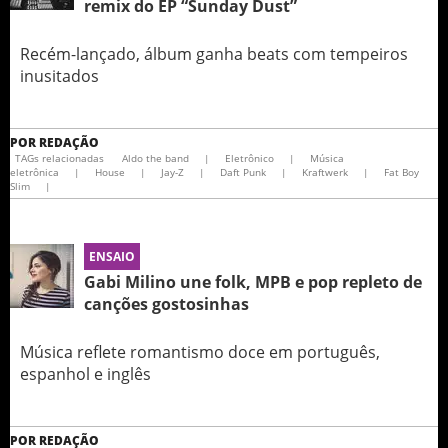
remix do EP “Sunday Dust”
Recém-lançado, álbum ganha beats com tempeiros
inusitados
POR
REDAÇÃO
TAGs relacionadas
Aldo the band
|
Eletrônico
|
Música
eletrônica
|
House
|
Jay-Z
|
Daft Punk
|
Kraftwerk
|
Fat Boy
Slim
|
ENSAIO
Gabi Milino une folk, MPB e pop repleto de
canções gostosinhas
Música reflete romantismo doce em português,
espanhol e inglês
POR
REDAÇÃO