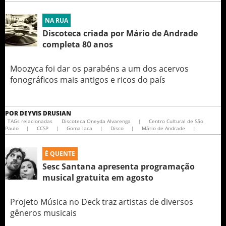
NA RUA
Discoteca criada por Mário de Andrade
completa 80 anos
Moozyca foi dar os parabéns a um dos acervos
fonográficos mais antigos e ricos do país
POR
DEYVIS DRUSIAN
TAGs relacionadas
Discoteca Oneyda Alvarenga
|
Centro Cultural de São
Paulo
|
CCSP
|
Goma laca
|
Disco
|
Mário de Andrade
|
É QUENTE
Sesc Santana apresenta programação
musical gratuita em agosto
Projeto Música no Deck traz artistas de diversos
gêneros musicais