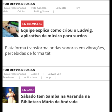
POR
DEYVIS DRUSIAN
TAGs relacionadas
Ivete Sangalo
|
Ed Motta
|
Tim
Maia
|
Criolo
|
Rolling Stone
|
ENTREVISTAS
Equipe explica como criou o Ludwig‏,
aplicativo de música para surdos
Plataforma transforma ondas sonoras em vibrações,
percebidas de forma tátil
POR
DEYVIS DRUSIAN
TAGs relacionadas
Ludwig
|
Ludwig van
Beethoven
|
Aplicativos
|
App
|
ENSAIO
Sábado tem Samba na Varanda na
Biblioteca Mário de Andrade