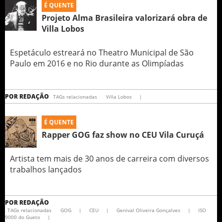
É QUENTE
Projeto Alma Brasileira valorizará obra de
Villa Lobos
Espetáculo estreará no Theatro Municipal de São
Paulo em 2016 e no Rio durante as Olimpíadas
POR
REDAÇÃO
TAGs relacionadas
Villa Lobos
|
É QUENTE
Rapper GOG faz show no CEU Vila Curuçá
Artista tem mais de 30 anos de carreira com diversos
trabalhos lançados
POR
REDAÇÃO
TAGs relacionadas
GOG
|
CEU
|
Genival Oliveira Gonçalves
|
ISO
9000 do Gueto
|