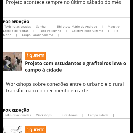
Projeto acontece sempre no último sábado do mês
POR
REDAÇÃO
TAGs relacionadas
Samba
|
Biblioteca Mário de Andrade
|
Maestro
Laercio de Freitas
|
Tuco Pellegrino
|
Coletivo Roda Gigante
|
Tio
Mario
|
Grupo Paranapanema
|
É QUENTE
Projeto com estudantes e grafiteiros leva o
campo à cidade
Workshops sobre conexões entre o urbano e o rural
transformam conhecimento em arte
POR
REDAÇÃO
TAGs relacionadas
Workshops
|
Grafiteiros
|
Campo cidade
|
É QUENTE