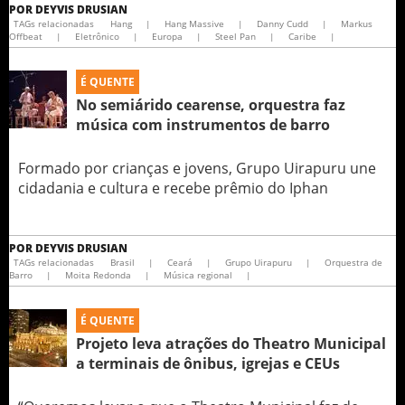
POR
DEYVIS DRUSIAN
TAGs relacionadas
Hang
|
Hang Massive
|
Danny Cudd
|
Markus
Offbeat
|
Eletrônico
|
Europa
|
Steel Pan
|
Caribe
|
É QUENTE
No semiárido cearense, orquestra faz
música com instrumentos de barro
Formado por crianças e jovens, Grupo Uirapuru une
cidadania e cultura e recebe prêmio do Iphan
POR
DEYVIS DRUSIAN
TAGs relacionadas
Brasil
|
Ceará
|
Grupo Uirapuru
|
Orquestra de
Barro
|
Moita Redonda
|
Música regional
|
É QUENTE
Projeto leva atrações do Theatro Municipal
a terminais de ônibus, igrejas e CEUs