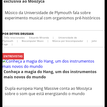
exclusiva ao Moozyca
Músico da Universidade de Plymouth fala sobre
experimento musical com organismos pré-históricos
POR
DEYVIS DRUSIAN
TAGs relacionadas
Eduardo Miranda
|
Universidade de
Plymouth
|
Biocomputer Music
|
Música por biocomputador
|
John
Cage
|
ENTREVISTAS
Conheça a magia do Hang, um dos instrumentos
mais novos do mundo
Dupla europeia Hang Massive conta ao Moozyca
sobre o som que está energizando o mundo