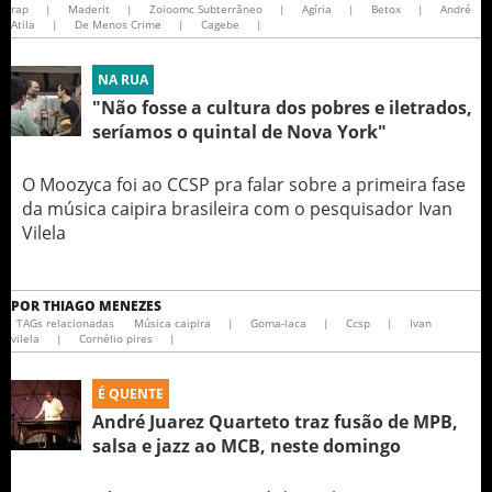
rap
|
Maderit
|
Zoioomc Subterrâneo
|
Agíria
|
Betox
|
André
Atila
|
De Menos Crime
|
Cagebe
|
NA RUA
"Não fosse a cultura dos pobres e iletrados,
seríamos o quintal de Nova York"
O Moozyca foi ao CCSP pra falar sobre a primeira fase
da música caipira brasileira com o pesquisador Ivan
Vilela
POR
THIAGO MENEZES
TAGs relacionadas
Música caipira
|
Goma-laca
|
Ccsp
|
Ivan
vilela
|
Cornélio pires
|
É QUENTE
André Juarez Quarteto traz fusão de MPB,
salsa e jazz ao MCB, neste domingo