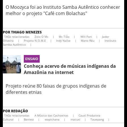
O Moozyca foi ao Instituto Samba Autêntico conhecer
melhor o projeto "Café com Bolachas"
POR
THIAGO MENEZES
TAGs relacionadas
Zoio O Mc
|
Mc Tião
|
Will Fort
|
Jader
Oliveira
|
Projeto N.O.M.E
|
Indy Naíse
|
Mano Réu
|
Instituto
Samba Autêntico
|
ENSAIO
Conheça acervo de músicas indígenas da
Amazônia na internet
Projeto reúne 80 faixas de grupos indígenas de
diferentes etnias
POR
REDAÇÃO
TAGs relacionadas
A Música das Cachoeiras
|
Cauxi Produtora
Cultural
|
Baniwa
|
wapichana
|
macuxi
|
Tauepang
|