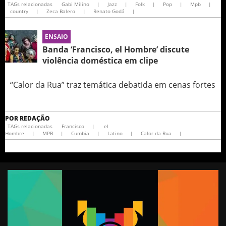
TAGs relacionadas
Gabi Milino
|
Jazz
|
Folk
|
Pop
|
Mpb
|
country
|
Zeca Balero
|
Renato Godá
|
ENSAIO
Banda ‘Francisco, el Hombre’ discute
violência doméstica em clipe
“Calor da Rua” traz temática debatida em cenas fortes
POR
REDAÇÃO
TAGs relacionadas
Francisco
|
el
Hombre
|
MPB
|
Cumbia
|
Latino
|
Calor da Rua
|