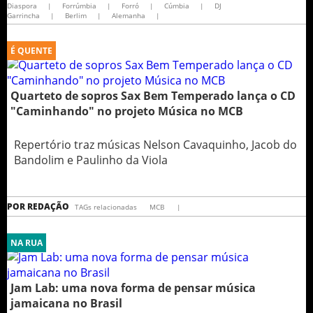
Diaspora
|
Forrúmbia
|
Forró
|
Cúmbia
|
DJ
Garrincha
|
Berlim
|
Alemanha
|
É QUENTE
Quarteto de sopros Sax Bem Temperado lança o CD
"Caminhando" no projeto Música no MCB
Repertório traz músicas Nelson Cavaquinho, Jacob do
Bandolim e Paulinho da Viola
POR
REDAÇÃO
TAGs relacionadas
MCB
|
NA RUA
Jam Lab: uma nova forma de pensar música
jamaicana no Brasil