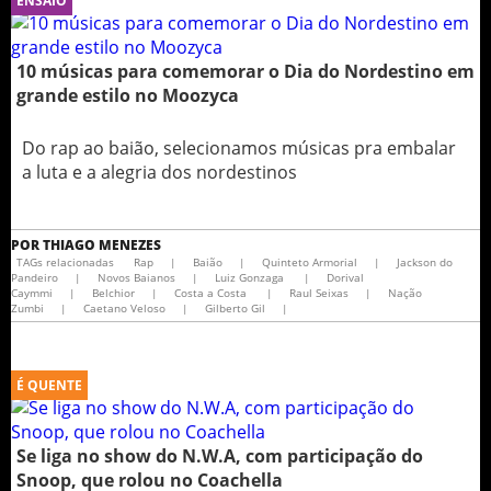
ENSAIO
10 músicas para comemorar o Dia do Nordestino em
grande estilo no Moozyca
Do rap ao baião, selecionamos músicas pra embalar
a luta e a alegria dos nordestinos
POR
THIAGO MENEZES
TAGs relacionadas
Rap
|
Baião
|
Quinteto Armorial
|
Jackson do
Pandeiro
|
Novos Baianos
|
Luiz Gonzaga
|
Dorival
Caymmi
|
Belchior
|
Costa a Costa
|
Raul Seixas
|
Nação
Zumbi
|
Caetano Veloso
|
Gilberto Gil
|
É QUENTE
Se liga no show do N.W.A, com participação do
Snoop, que rolou no Coachella