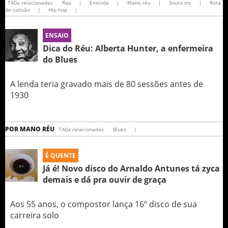
TAGs relacionadas
Rap
|
Emicida
|
Mano réu
|
Souto mc
|
Rota
de colisão
|
Hip hop
|
ENSAIO
Dica do Réu: Alberta Hunter, a enfermeira
do Blues
A lenda teria gravado mais de 80 sessões antes de
1930
POR
MANO RÉU
TAGs relacionadas
Blues
|
É QUENTE
Já é! Novo disco do Arnaldo Antunes tá zyca
demais e dá pra ouvir de graça
Aos 55 anos, o compostor lança 16º disco de sua
carreira solo