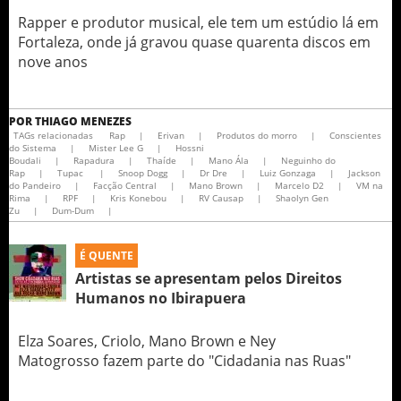
Rapper e produtor musical, ele tem um estúdio lá em
Fortaleza, onde já gravou quase quarenta discos em
nove anos
POR
THIAGO MENEZES
TAGs relacionadas
Rap
|
Erivan
|
Produtos do morro
|
Conscientes
do Sistema
|
Mister Lee G
|
Hossni
Boudali
|
Rapadura
|
Thaíde
|
Mano Ála
|
Neguinho do
Rap
|
Tupac
|
Snoop Dogg
|
Dr Dre
|
Luiz Gonzaga
|
Jackson
do Pandeiro
|
Facção Central
|
Mano Brown
|
Marcelo D2
|
VM na
Rima
|
RPF
|
Kris Konebou
|
RV Causap
|
Shaolyn Gen
Zu
|
Dum-Dum
|
É QUENTE
Artistas se apresentam pelos Direitos
Humanos no Ibirapuera
Elza Soares, Criolo, Mano Brown e Ney
Matogrosso fazem parte do "Cidadania nas Ruas"