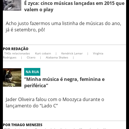
É zyca: cinco músicas lançadas em 2015 que
valem o play
Acho justo fazermos uma listinha de músicas do ano,
já é setembro, pô!
POR
REDAÇÃO
TAGs relacionadas
Kurt cobain
|
Kendrick Lamar
|
Virgínia
Rodrigues
|
Cícero
|
Alabama Shakes
|
NA RUA
“Minha música é negra, feminina e
periférica”
Jader Oliveira falou com o Moozyca durante o
lançamento do “Lado C”
POR
THIAGO MENEZES