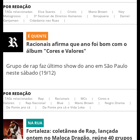
POR
REDAÇÃO
TAGs relacionadas
Elza Soares
|
Criolo
|
Mano Brown
|
Ney
Matogrosso
|
3º Festival de Direitos Humanos
|
Ibirapuera
|
Daniel
Ganjaman
|
Cidadania nas Ruas
|
É QUENTE
Racionais afirma que ano foi bom com o
álbum "Cores e Valores"
Grupo de rap faz último show do ano em São Paulo
neste sábado (19/12)
POR
REDAÇÃO
TAGs relacionadas
Rap
|
Racionais
|
MCs
|
Cores e
Valores
|
Rap Nacional
|
Blue
|
Mano Brown
|
Negro Drama
|
Da Ponte pra cá
|
Da Ponte pra cá e Vida Loka
|
NA RUA
Fortaleza: coletânea de Rap, lançada
ontem no Maloca Dragão, reúne 40 grupos