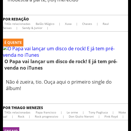
POR
REDAÇÃO
TAGs relacionadas
Balão Mágico
|
Xuxa
|
Chaves
|
Raul
Seixas
|
Sandy & Junior
|
É QUENTE
O Papa vai lançar um disco de rock! E já tem pré-
venda no iTunes
Não é zueira, tio. Ouça aqui o primeiro single do
álbum!
POR
THIAGO MENEZES
TAGs relacionadas
Papa francisco
|
Le orme
|
Tony Pagliuca
|
Wake
up!
|
Rock
|
Rock progressivo
|
Don Giulio Neroni
|
Pink floyd
|