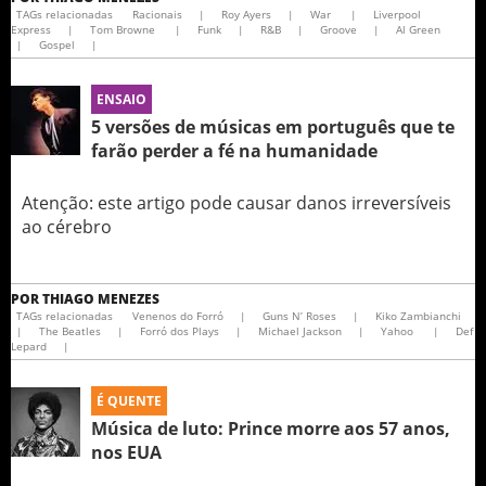
TAGs relacionadas
Racionais
|
Roy Ayers
|
War
|
Liverpool
Express
|
Tom Browne
|
Funk
|
R&B
|
Groove
|
Al Green
|
Gospel
|
ENSAIO
5 versões de músicas em português que te
farão perder a fé na humanidade
Atenção: este artigo pode causar danos irreversíveis
ao cérebro
POR
THIAGO MENEZES
TAGs relacionadas
Venenos do Forró
|
Guns N’ Roses
|
Kiko Zambianchi
|
The Beatles
|
Forró dos Plays
|
Michael Jackson
|
Yahoo
|
Def
Lepard
|
É QUENTE
Música de luto: Prince morre aos 57 anos,
nos EUA