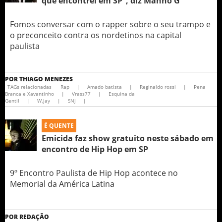
que encontrei em SP”, diz Manno G
Fomos conversar com o rapper sobre o seu trampo e
o preconceito contra os nordetinos na capital
paulista
POR
THIAGO MENEZES
TAGs relacionadas
Rap
|
Amado batista
|
Reginaldo rossi
|
Pena
Branca e Xavantinho
|
Vrass77
|
Esquina da
Gentil
|
W.Jay
|
SNJ
|
É QUENTE
Emicida faz show gratuito neste sábado em
encontro de Hip Hop em SP
9º Encontro Paulista de Hip Hop acontece no
Memorial da América Latina
POR
REDAÇÃO