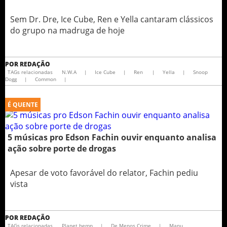
Sem Dr. Dre, Ice Cube, Ren e Yella cantaram clássicos
do grupo na madruga de hoje
POR
REDAÇÃO
TAGs relacionadas
N.W.A
|
Ice Cube
|
Ren
|
Yella
|
Snoop
Dogg
|
Common
|
É QUENTE
5 músicas pro Edson Fachin ouvir enquanto analisa
ação sobre porte de drogas
Apesar de voto favorável do relator, Fachin pediu
vista
POR
REDAÇÃO
TAGs relacionadas
Planet hemp
|
De Menos Crime
|
Manu