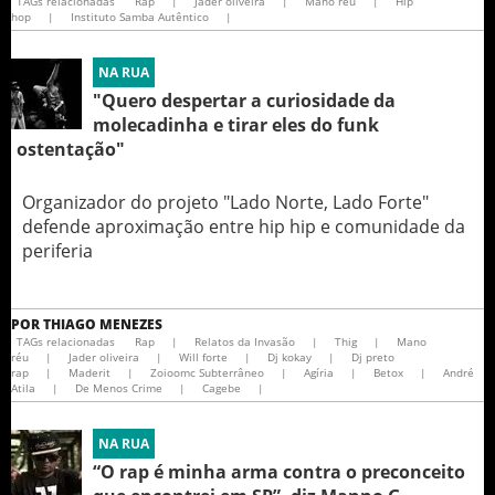
TAGs relacionadas
Rap
|
Jader oliveira
|
Mano réu
|
Hip
hop
|
Instituto Samba Autêntico
|
NA RUA
"Quero despertar a curiosidade da
molecadinha e tirar eles do funk
ostentação"
Organizador do projeto "Lado Norte, Lado Forte"
defende aproximação entre hip hip e comunidade da
periferia
POR
THIAGO MENEZES
TAGs relacionadas
Rap
|
Relatos da Invasão
|
Thig
|
Mano
réu
|
Jader oliveira
|
Will forte
|
Dj kokay
|
Dj preto
rap
|
Maderit
|
Zoioomc Subterrâneo
|
Agíria
|
Betox
|
André
Atila
|
De Menos Crime
|
Cagebe
|
NA RUA
“O rap é minha arma contra o preconceito