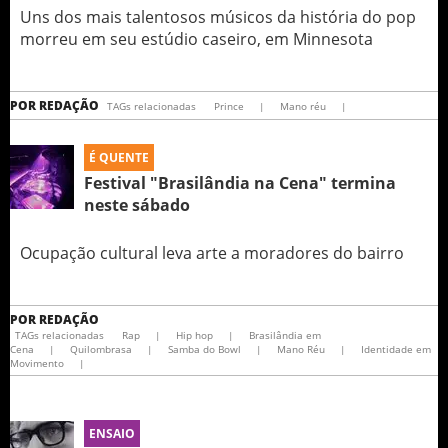
Uns dos mais talentosos músicos da história do pop
morreu em seu estúdio caseiro, em Minnesota
POR
REDAÇÃO
TAGs relacionadas
Prince
|
Mano réu
|
É QUENTE
Festival "Brasilândia na Cena" termina
neste sábado
Ocupação cultural leva arte a moradores do bairro
POR
REDAÇÃO
TAGs relacionadas
Rap
|
Hip hop
|
Brasilândia em
Cena
|
Quilombrasa
|
Samba do Bowl
|
Mano Réu
|
Identidade em
Movimento
|
ENSAIO