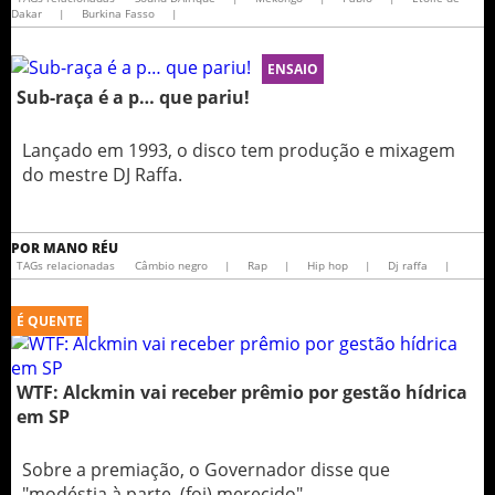
Dakar
|
Burkina Fasso
|
ENSAIO
Sub-raça é a p… que pariu!
Lançado em 1993, o disco tem produção e mixagem
do mestre DJ Raffa.
POR
MANO RÉU
TAGs relacionadas
Câmbio negro
|
Rap
|
Hip hop
|
Dj raffa
|
É QUENTE
WTF: Alckmin vai receber prêmio por gestão hídrica
em SP
Sobre a premiação, o Governador disse que
"modéstia à parte, (foi) merecido"