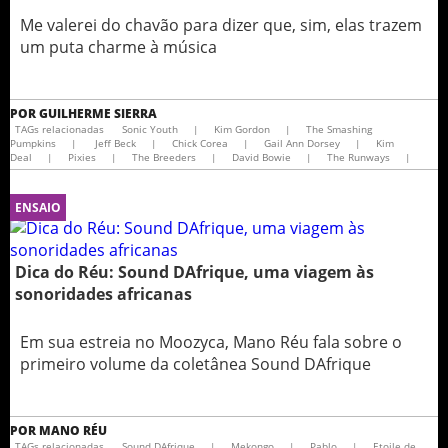
Me valerei do chavão para dizer que, sim, elas trazem
um puta charme à música
POR
GUILHERME SIERRA
TAGs relacionadas
Sonic Youth
|
Kim Gordon
|
The Smashing
Pumpkins
|
Jeff Beck
|
Chick Corea
|
Gail Ann Dorsey
|
Kim
Deal
|
Pixies
|
The Breeders
|
David Bowie
|
The Runways
|
ENSAIO
Dica do Réu: Sound DAfrique, uma viagem às
sonoridades africanas
Em sua estreia no Moozyca, Mano Réu fala sobre o
primeiro volume da coletânea Sound DAfrique
POR
MANO RÉU
TAGs relacionadas
Sound DAfrique
|
Mekongo
|
Pablo
|
Etoile de