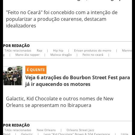
"Feito no Ceará" foi concebido com a intenção de
popularizar a produção cearense, destacam
idealizadores
POR
REDAÇÃO
TAGs relacionadas
Rap
|
Hip hip
|
Erivan produtos do morro
|
Manno
g
|
Mano ála rapper
|
Maloca dragão
|
Feito no ceará
|
É QUENTE
Veja 6 atrações do Bourbon Street Fest para
já ir aquecendo os motores
Galactic, Kid Chocolate e outros nomes de New
Orleans se apresentam no Ibirapuera
POR
REDAÇÃO
TAGs relacionadas
New Orleans
|
Orleans Street Jazz
Band
|
Galactic
|
Leon “Kid Chocolate” Brown & 504 Experience
|
Little