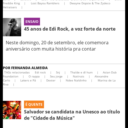
Freddie King
|
Lost Bayou Ramblers
|
Dwayne Dopsie & The Zydeco
Helraisers
|
ENSAIO
45 anos de Edi Rock, a voz forte da norte
Neste domingo, 20 de setembro, ele comemora
aniversário com muita história pra contar
POR
FERNANDA ALMEIDA
TAGs relacionadas
Edi rock
|
Snj
|
Thaíde e dl hum
|
Asian Dub
Foundation
|
O rappa
|
Seu jorge
|
Natiruts
|
Alexandre
Carlo
|
Lakers e Pá
|
Dexter
|
Ndee Naldinho
|
Marina de La
Riva
|
É QUENTE
Salvador se candidata na Unesco ao título
de "Cidade da Música"