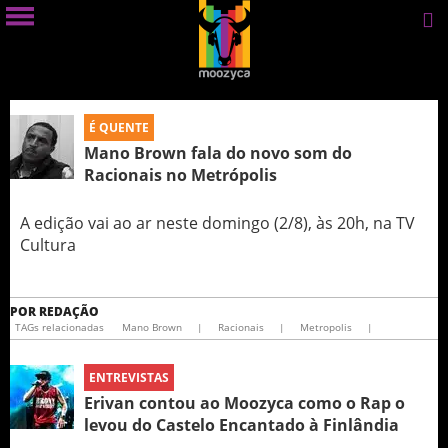
É QUENTE
Mano Brown fala do novo som do
Racionais no Metrópolis
A edição vai ao ar neste domingo (2/8), às 20h, na TV
Cultura
POR
REDAÇÃO
TAGs relacionadas
Mano Brown
|
Racionais
|
Metropolis
|
ENTREVISTAS
Erivan contou ao Moozyca como o Rap o
levou do Castelo Encantado à Finlândia