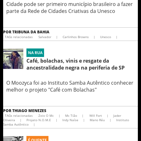
Cidade pode ser primeiro município brasileiro a fazer
parte da Rede de Cidades Criativas da Unesco
POR
TRIBUNA DA BAHIA
TAGs relacionadas
Salvador
|
Carlinhos Browns
|
Unesco
|
NA RUA
Café, bolachas, vinis e resgate da
ancestralidade negra na periferia de SP
O Moozyca foi ao Instituto Samba Autêntico conhecer
melhor o projeto "Café com Bolachas"
POR
THIAGO MENEZES
TAGs relacionadas
Zoio O Mc
|
Mc Tião
|
Will Fort
|
Jader
Oliveira
|
Projeto N.O.M.E
|
Indy Naíse
|
Mano Réu
|
Instituto
Samba Autêntico
|
É QUENTE