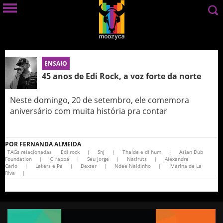
ENSAIO
45 anos de Edi Rock, a voz forte da norte
Neste domingo, 20 de setembro, ele comemora
aniversário com muita história pra contar
POR
FERNANDA ALMEIDA
TAGs relacionadas
Edi rock
|
Snj
|
Thaíde e dl hum
|
Asian Dub
Foundation
|
O rappa
|
Seu jorge
|
Natiruts
|
Alexandre
Carlo
|
Lakers e Pá
|
Dexter
|
Ndee Naldinho
|
Marina de La
Riva
|