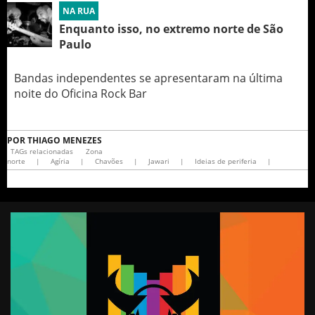
NA RUA
Enquanto isso, no extremo norte de São
Paulo
Bandas independentes se apresentaram na última
noite do Oficina Rock Bar
POR
THIAGO MENEZES
TAGs relacionadas
Zona
norte
|
Agíria
|
Chavões
|
Jawari
|
Ideias de periferia
|