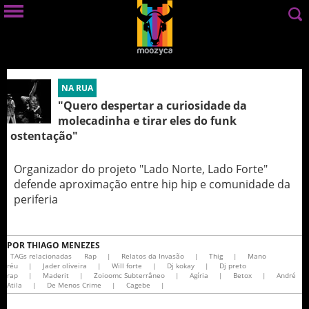
NA RUA
"Quero despertar a curiosidade da
molecadinha e tirar eles do funk
ostentação"
Organizador do projeto "Lado Norte, Lado Forte"
defende aproximação entre hip hip e comunidade da
periferia
POR
THIAGO MENEZES
TAGs relacionadas
Rap
|
Relatos da Invasão
|
Thig
|
Mano
réu
|
Jader oliveira
|
Will forte
|
Dj kokay
|
Dj preto
rap
|
Maderit
|
Zoioomc Subterrâneo
|
Agíria
|
Betox
|
André
Atila
|
De Menos Crime
|
Cagebe
|