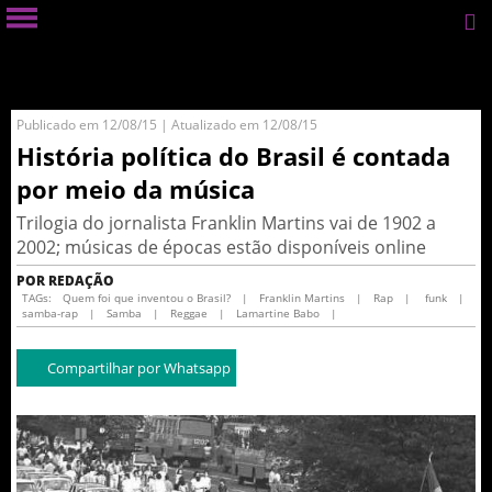
Publicado em 12/08/15 | Atualizado em 12/08/15
História política do Brasil é contada
por meio da música
Trilogia do jornalista Franklin Martins vai de 1902 a
2002; músicas de épocas estão disponíveis online
POR REDAÇÃO
TAGs:
Quem foi que inventou o Brasil?
|
Franklin Martins
|
Rap
|
funk
|
samba-rap
|
Samba
|
Reggae
|
Lamartine Babo
|
Compartilhar por Whatsapp