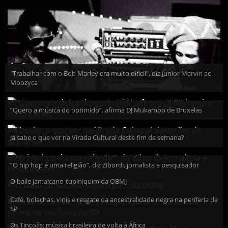
"Trabalhar com o Bob Marley era muito difícil", diz Junior Marvin ao
Moozyca
“Quero a música do oprimido”, afirma DJ Mukambo de Bruxelas
Já sabe o que ver na Virada Cultural deste fim de semana?
“O hip hop é uma religião”, diz Zibordi, jornalista e pesquisador
O baile jamaicano-tupiniquim da OBMJ
Café, bolachas, vinis e resgate da ancestralidade negra na periferia de
SP
Os Tincoãs: música brasileira de volta à África