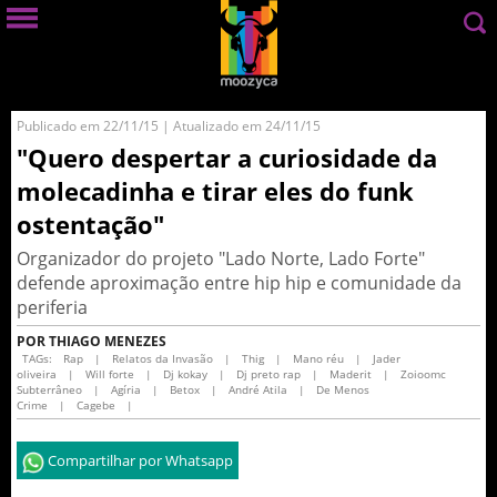
Publicado em 22/11/15 | Atualizado em 24/11/15
"Quero despertar a curiosidade da
molecadinha e tirar eles do funk
ostentação"
Organizador do projeto "Lado Norte, Lado Forte"
defende aproximação entre hip hip e comunidade da
periferia
POR THIAGO MENEZES
TAGs:
Rap
|
Relatos da Invasão
|
Thig
|
Mano réu
|
Jader
oliveira
|
Will forte
|
Dj kokay
|
Dj preto rap
|
Maderit
|
Zoioomc
Subterrâneo
|
Agíria
|
Betox
|
André Atila
|
De Menos
Crime
|
Cagebe
|
Compartilhar por Whatsapp