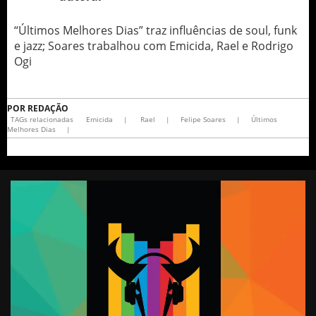
“Últimos Melhores Dias” traz influências de soul, funk
e jazz; Soares trabalhou com Emicida, Rael e Rodrigo
Ogi
POR
REDAÇÃO
TAGs relacionadas
Emicida
|
Rael
|
Felipe Soares
|
Últimos
Melhores Dias
|