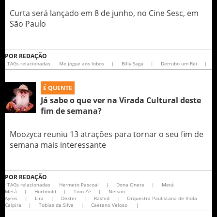
Curta será lançado em 8 de junho, no Cine Sesc, em
São Paulo
POR
REDAÇÃO
TAGs relacionadas
Me jogue aos lobos
|
Billy Saga
|
Derrubo um Rei
|
É QUENTE
Já sabe o que ver na Virada Cultural deste
fim de semana?
Moozyca reuniu 13 atrações para tornar o seu fim de
semana mais interessante
POR
REDAÇÃO
TAGs relacionadas
Hermeto Pascoal
|
Dona Onete
|
Metá
Metá
|
Hurtmold
|
Tom Zé
|
Nelson
Ayres
|
Lira
|
Dexter
|
Rashid
|
Orquestra Paulistana de Viola
Caipira
|
Tobias da Silva
|
Caetano Veloso
|