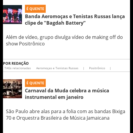
É QUENTE
Banda Aeromoças e Tenistas Russas lança
clipe de "Bagdah Battery”
Além de vídeo, grupo divulga vídeo de making off do
show Positrônico
POR
REDAÇÃO
TAGs relacionadas
Aeromoças e Tenistas Russas
|
Positrônico
|
É QUENTE
Carnaval da Muda celebra a música
instrumental em janeiro
São Paulo abre alas para a folia com as bandas Bixiga
70 e Orquestra Brasileira de Música Jamaicana