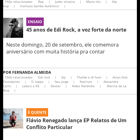
TAGs relacionadas
Rap
|
Jader oliveira
|
Mano réu
|
Hip
hop
|
Instituto Samba Autêntico
|
ENSAIO
45 anos de Edi Rock, a voz forte da norte
Neste domingo, 20 de setembro, ele comemora
aniversário com muita história pra contar
POR
FERNANDA ALMEIDA
TAGs relacionadas
Edi rock
|
Snj
|
Thaíde e dl hum
|
Asian Dub
Foundation
|
O rappa
|
Seu jorge
|
Natiruts
|
Alexandre
Carlo
|
Lakers e Pá
|
Dexter
|
Ndee Naldinho
|
Marina de La
Riva
|
É QUENTE
Flávio Renegado lança EP Relatos de Um
Conflito Particular