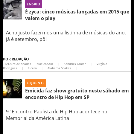
ENSAIO
É zyca: cinco músicas lançadas em 2015 que
valem o play
Acho justo fazermos uma listinha de músicas do ano,
já é setembro, pô!
POR
REDAÇÃO
TAGs relacionadas
Kurt cobain
|
Kendrick Lamar
|
Virgínia
Rodrigues
|
Cícero
|
Alabama Shakes
|
É QUENTE
Emicida faz show gratuito neste sábado em
encontro de Hip Hop em SP
9º Encontro Paulista de Hip Hop acontece no
Memorial da América Latina