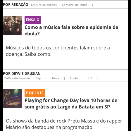
POR
REDAÇÃO
TAGs relacionadas
Carnaval da Muda
|
ENSAIO
Como a música fala sobre a epidemia de
ebola?
Músicos de todos os continentes falam sobre a
doença. Saiba como.
POR
DEYVIS DRUSIAN
TAGs relacionadas
Rap
|
Africa
|
Ebola
|
U2
|
É QUENTE
Playing for Change Day leva 10 horas de
som grátis ao Largo da Batata em SP
Os shows da banda de rock Preto Massa e do rapper
Msário são destaques na programação