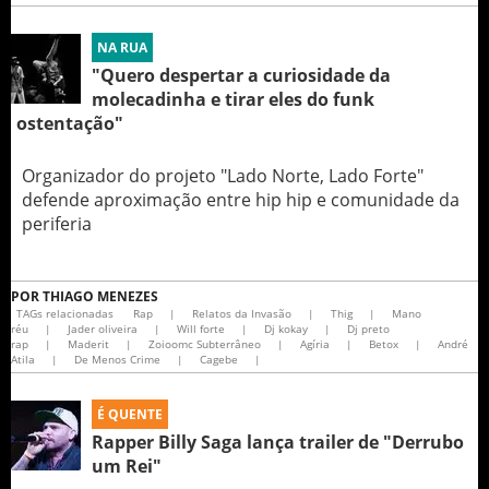
NA RUA
"Quero despertar a curiosidade da
molecadinha e tirar eles do funk
ostentação"
Organizador do projeto "Lado Norte, Lado Forte"
defende aproximação entre hip hip e comunidade da
periferia
POR
THIAGO MENEZES
TAGs relacionadas
Rap
|
Relatos da Invasão
|
Thig
|
Mano
réu
|
Jader oliveira
|
Will forte
|
Dj kokay
|
Dj preto
rap
|
Maderit
|
Zoioomc Subterrâneo
|
Agíria
|
Betox
|
André
Atila
|
De Menos Crime
|
Cagebe
|
É QUENTE
Rapper Billy Saga lança trailer de "Derrubo
um Rei"