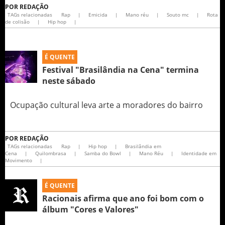
POR
REDAÇÃO
TAGs relacionadas
Rap
|
Emicida
|
Mano réu
|
Souto mc
|
Rota
de colisão
|
Hip hop
|
É QUENTE
Festival "Brasilândia na Cena" termina
neste sábado
Ocupação cultural leva arte a moradores do bairro
POR
REDAÇÃO
TAGs relacionadas
Rap
|
Hip hop
|
Brasilândia em
Cena
|
Quilombrasa
|
Samba do Bowl
|
Mano Réu
|
Identidade em
Movimento
|
É QUENTE
Racionais afirma que ano foi bom com o
álbum "Cores e Valores"