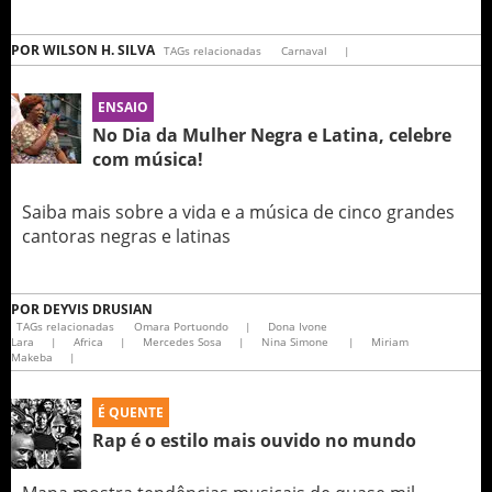
POR
WILSON H. SILVA
TAGs relacionadas
Carnaval
|
ENSAIO
No Dia da Mulher Negra e Latina, celebre
com música!
Saiba mais sobre a vida e a música de cinco grandes
cantoras negras e latinas
POR
DEYVIS DRUSIAN
TAGs relacionadas
Omara Portuondo
|
Dona Ivone
Lara
|
Africa
|
Mercedes Sosa
|
Nina Simone
|
Miriam
Makeba
|
É QUENTE
Rap é o estilo mais ouvido no mundo