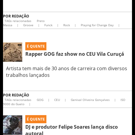
POR
REDAÇÃO
TAGs relacionadas
Preto
Massa
|
Groove
|
Funck
|
Rock
|
Playing for Change Day
|
É QUENTE
Rapper GOG faz show no CEU Vila Curuçá
Artista tem mais de 30 anos de carreira com diversos
trabalhos lançados
POR
REDAÇÃO
TAGs relacionadas
GOG
|
CEU
|
Genival Oliveira Gonçalves
|
ISO
9000 do Gueto
|
É QUENTE
DJ e produtor Felipe Soares lança disco
autoral