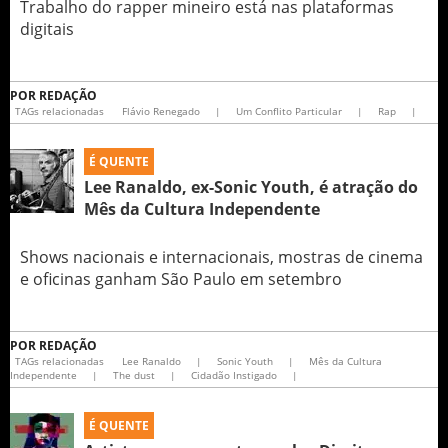
Trabalho do rapper mineiro está nas plataformas
digitais
POR
REDAÇÃO
TAGs relacionadas
Flávio Renegado
|
Um Conflito Particular
|
Rap
|
É QUENTE
Lee Ranaldo, ex-Sonic Youth, é atração do
Mês da Cultura Independente
Shows nacionais e internacionais, mostras de cinema
e oficinas ganham São Paulo em setembro
POR
REDAÇÃO
TAGs relacionadas
Lee Ranaldo
|
Sonic Youth
|
Mês da Cultura
Independente
|
The dust
|
Cidadão Instigado
|
É QUENTE