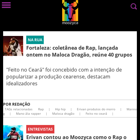
NA RUA
Fortaleza: coletânea de Rap, lançada
ontem no Maloca Dragão, reúne 40 grupos
"Feito no Ceará" foi concebido com a intenção de
popularizar a produção cearense, destacam
idealizadores
POR
REDAÇÃO
TAGs relacionadas
Rap
|
Hip hip
|
Erivan produtos do morro
|
Manno
g
|
Mano ála rapper
|
Maloca dragão
|
Feito no ceará
|
ENTREVISTAS
Erivan contou ao Moozyca como o Rap o