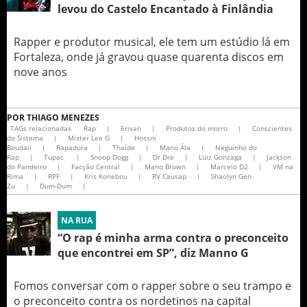
levou do Castelo Encantado à Finlândia
Rapper e produtor musical, ele tem um estúdio lá em
Fortaleza, onde já gravou quase quarenta discos em
nove anos
POR
THIAGO MENEZES
TAGs relacionadas
Rap
|
Erivan
|
Produtos do morro
|
Conscientes
do Sistema
|
Mister Lee G
|
Hossni
Boudali
|
Rapadura
|
Thaíde
|
Mano Ála
|
Neguinho do
Rap
|
Tupac
|
Snoop Dogg
|
Dr Dre
|
Luiz Gonzaga
|
Jackson
do Pandeiro
|
Facção Central
|
Mano Brown
|
Marcelo D2
|
VM na
Rima
|
RPF
|
Kris Konebou
|
RV Causap
|
Shaolyn Gen
Zu
|
Dum-Dum
|
NA RUA
“O rap é minha arma contra o preconceito
que encontrei em SP”, diz Manno G
Fomos conversar com o rapper sobre o seu trampo e
o preconceito contra os nordetinos na capital