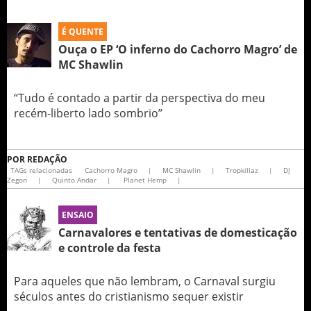
É QUENTE
Ouça o EP ‘O inferno do Cachorro Magro’ de
MC Shawlin
“Tudo é contado a partir da perspectiva do meu
recém-liberto lado sombrio’’
POR
REDAÇÃO
TAGs relacionadas
Cachorro Magro
|
MC Shawlin
|
Tropkillaz
|
DJ
Zegon
|
Quinto Andar
|
Planet Hemp
|
ENSAIO
Carnavalores e tentativas de domesticação
e controle da festa
Para aqueles que não lembram, o Carnaval surgiu
séculos antes do cristianismo sequer existir