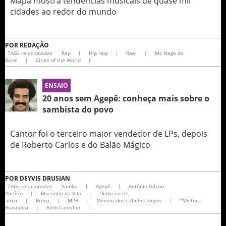
Mapa mostra tendências musicais de quase mil
cidades ao redor do mundo
POR
REDAÇÃO
TAGs relacionadas
Rap
|
Hip Hop
|
Rael
|
Mc Nego do
Borel
|
Cities of the World
|
ENSAIO
20 anos sem Agepê: conheça mais sobre o
sambista do povo
Cantor foi o terceiro maior vendedor de LPs, depois
de Roberto Carlos e do Balão Mágico
POR
DEYVIS DRUSIAN
TAGs relacionadas
Samba
|
Agepê
|
Antônio Gilson
Porfírio
|
Martinho da Vila
|
Deixa eu te
amar
|
Brega
|
MPB
|
Menina dos cabelos longos
|
“Mistura
Brasileira
|
Beth Carvalho
|