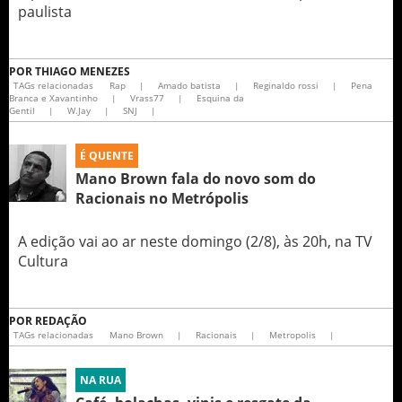
paulista
POR
THIAGO MENEZES
TAGs relacionadas
Rap
|
Amado batista
|
Reginaldo rossi
|
Pena
Branca e Xavantinho
|
Vrass77
|
Esquina da
Gentil
|
W.Jay
|
SNJ
|
É QUENTE
Mano Brown fala do novo som do
Racionais no Metrópolis
A edição vai ao ar neste domingo (2/8), às 20h, na TV
Cultura
POR
REDAÇÃO
TAGs relacionadas
Mano Brown
|
Racionais
|
Metropolis
|
NA RUA