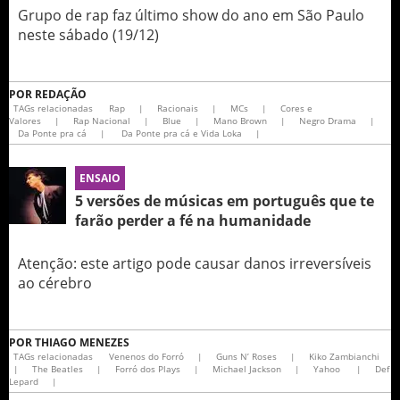
Grupo de rap faz último show do ano em São Paulo
neste sábado (19/12)
POR
REDAÇÃO
TAGs relacionadas
Rap
|
Racionais
|
MCs
|
Cores e
Valores
|
Rap Nacional
|
Blue
|
Mano Brown
|
Negro Drama
|
Da Ponte pra cá
|
Da Ponte pra cá e Vida Loka
|
ENSAIO
5 versões de músicas em português que te
farão perder a fé na humanidade
Atenção: este artigo pode causar danos irreversíveis
ao cérebro
POR
THIAGO MENEZES
TAGs relacionadas
Venenos do Forró
|
Guns N’ Roses
|
Kiko Zambianchi
|
The Beatles
|
Forró dos Plays
|
Michael Jackson
|
Yahoo
|
Def
Lepard
|