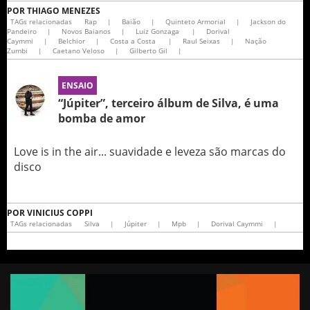
POR
THIAGO MENEZES
TAGs relacionadas
Rap
|
Baião
|
Quinteto Armorial
|
Jackson do
Pandeiro
|
Novos Baianos
|
Luiz Gonzaga
|
Dorival
Caymmi
|
Belchior
|
Costa a Costa
|
Raul Seixas
|
Nação
Zumbi
|
Caetano Veloso
|
Gilberto Gil
|
ENSAIO
“Júpiter”, terceiro álbum de Silva, é uma
bomba de amor
Love is in the air... suavidade e leveza são marcas do
disco
POR
VINICIUS COPPI
TAGs relacionadas
Silva
|
Júpiter
|
Mpb
|
Dorival Caymmi
|