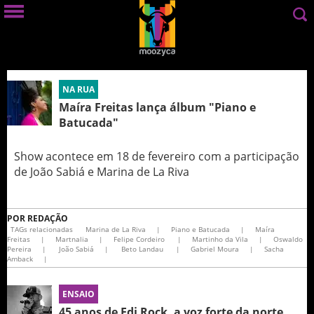
NA RUA
Maíra Freitas lança álbum "Piano e
Batucada"
Show acontece em 18 de fevereiro com a participação
de João Sabiá e Marina de La Riva
POR
REDAÇÃO
TAGs relacionadas
Marina de La Riva
|
Piano e Batucada
|
Maíra
Freitas
|
Martnalia
|
Felipe Cordeiro
|
Martinho da Vila
|
Oswaldo
Pereira
|
João Sabiá
|
Beto Landau
|
Gabriel Moura
|
Sacha
Amback
|
ENSAIO
45 anos de Edi Rock, a voz forte da norte