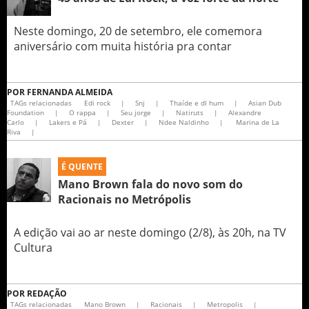
Neste domingo, 20 de setembro, ele comemora
aniversário com muita história pra contar
POR
FERNANDA ALMEIDA
TAGs relacionadas
Edi rock
|
Snj
|
Thaíde e dl hum
|
Asian Dub
Foundation
|
O rappa
|
Seu jorge
|
Natiruts
|
Alexandre
Carlo
|
Lakers e Pá
|
Dexter
|
Ndee Naldinho
|
Marina de La
Riva
|
É QUENTE
Mano Brown fala do novo som do
Racionais no Metrópolis
A edição vai ao ar neste domingo (2/8), às 20h, na TV
Cultura
POR
REDAÇÃO
TAGs relacionadas
Mano Brown
|
Racionais
|
Metropolis
|