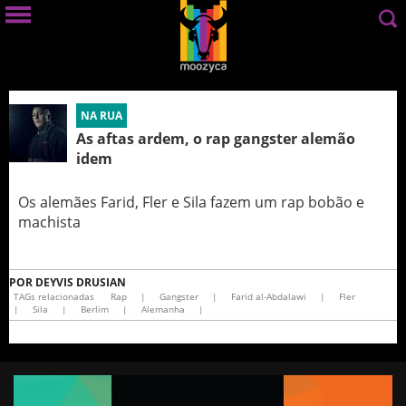
NA RUA
As aftas ardem, o rap gangster alemão
idem
Os alemães Farid, Fler e Sila fazem um rap bobão e
machista
POR
DEYVIS DRUSIAN
TAGs relacionadas
Rap
|
Gangster
|
Farid al-Abdalawi
|
Fler
|
Sila
|
Berlim
|
Alemanha
|