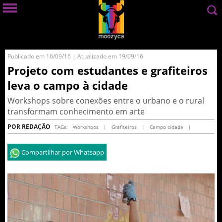
Publicado em 16/09/16 | Atualizado em 19/09/16
Projeto com estudantes e grafiteiros
leva o campo à cidade
Workshops sobre conexões entre o urbano e o rural
transformam conhecimento em arte
POR REDAÇÃO
TAGs:
Workshops
|
Grafiteiros
|
Campo cidade
|
Compartilhar por Whatsapp