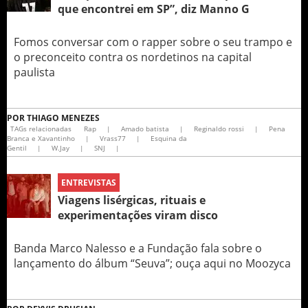
que encontrei em SP”, diz Manno G
Fomos conversar com o rapper sobre o seu trampo e
o preconceito contra os nordetinos na capital
paulista
POR
THIAGO MENEZES
TAGs relacionadas
Rap
|
Amado batista
|
Reginaldo rossi
|
Pena
Branca e Xavantinho
|
Vrass77
|
Esquina da
Gentil
|
W.Jay
|
SNJ
|
ENTREVISTAS
Viagens lisérgicas, rituais e
experimentações viram disco
Banda Marco Nalesso e a Fundação fala sobre o
lançamento do álbum “Seuva”; ouça aqui no Moozyca