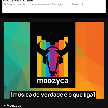
POR
DEYVIS DRUSIAN
TAGs relacionadas
Marco Nalesso e a Fundação
|
Seuva
|
+ Moozyca