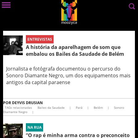
ENTREVISTAS
A história da aparelhagem de som que
embalou os Bailes da Saudade de Belém
Jornalista e fotógrafa documentou o percurso do
Sonoro Diamante Negro, um dos equipamentos mais
antigos da capital paraense
POR
DEYVIS DRUSIAN
TAGs relacionadas
Bailes da Saudade
|
Pará
|
Belém
|
Sonoro
Diamante Negro
|
NA RUA
“O rap é minha arma contra o preconceito