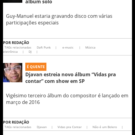
álbum solo
Guy-Manuel estaria gravando disco com várias
participações especiais
POR
REDAÇÃO
TAGs relacionadas
Daft Punk
|
e-music
|
Música
eletrônica
|
DJ
|
É QUENTE
Djavan estreia novo álbum “Vidas pra
contar” com show em SP
Vigésimo terceiro álbum do compositor é lançado em
março de 2016
POR
REDAÇÃO
TAGs relacionadas
Djavan
|
Vidas pra Contar
|
Não é um Bolero
|