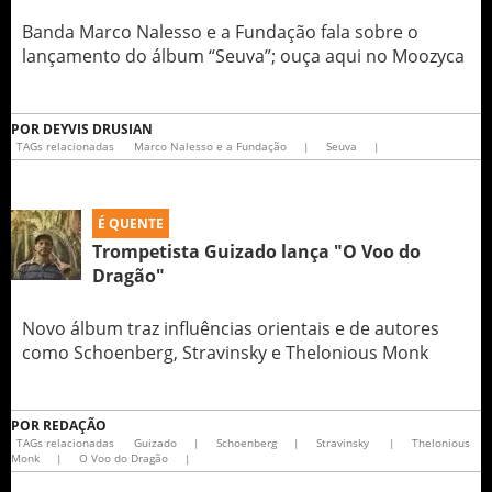
Banda Marco Nalesso e a Fundação fala sobre o
lançamento do álbum “Seuva”; ouça aqui no Moozyca
POR
DEYVIS DRUSIAN
TAGs relacionadas
Marco Nalesso e a Fundação
|
Seuva
|
É QUENTE
Trompetista Guizado lança "O Voo do
Dragão"
Novo álbum traz influências orientais e de autores
como Schoenberg, Stravinsky e Thelonious Monk
POR
REDAÇÃO
TAGs relacionadas
Guizado
|
Schoenberg
|
Stravinsky
|
Thelonious
Monk
|
O Voo do Dragão
|