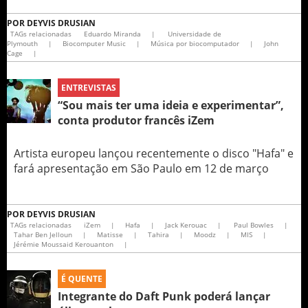
POR
DEYVIS DRUSIAN
TAGs relacionadas
Eduardo Miranda
|
Universidade de
Plymouth
|
Biocomputer Music
|
Música por biocomputador
|
John
Cage
|
ENTREVISTAS
“Sou mais ter uma ideia e experimentar”,
conta produtor francês iZem
Artista europeu lançou recentemente o disco "Hafa" e
fará apresentação em São Paulo em 12 de março
POR
DEYVIS DRUSIAN
TAGs relacionadas
iZem
|
Hafa
|
Jack Kerouac
|
Paul Bowles
|
Tahar Ben Jelloun
|
Matisse
|
Tahira
|
Moodz
|
MIS
|
Jérémie Moussaid Kerouanton
|
É QUENTE
Integrante do Daft Punk poderá lançar