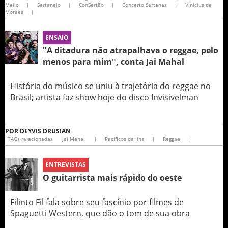
Mello
|
Sertanejo
|
ConSertão
|
Concerto Sertanez
|
Vinícius de
Moraes
|
ENSAIO
"A ditadura não atrapalhava o reggae, pelo
menos para mim", conta Jai Mahal
História do músico se uniu à trajetória do reggae no
Brasil; artista faz show hoje do disco Invisivelman
POR
DEYVIS DRUSIAN
TAGs relacionadas
Jai Mahal
|
Pacíficos da Ilha
|
Reggae
|
ENTREVISTAS
O guitarrista mais rápido do oeste
Filinto Fil fala sobre seu fascínio por filmes de
Spaguetti Western, que dão o tom de sua obra