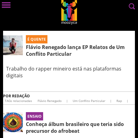
É QUENTE
Flávio Renegado lança EP Relatos de Um
Conflito Particular
Trabalho do rapper mineiro está nas plataformas
digitais
POR
REDAÇÃO
TAGs relacionadas
Flávio Renegado
|
Um Conflito Particular
|
Rap
|
ENSAIO
Conheça álbum brasileiro que teria sido
precursor do afrobeat