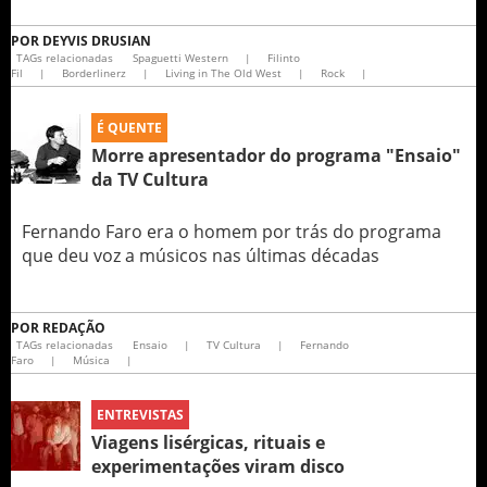
POR
DEYVIS DRUSIAN
TAGs relacionadas
Spaguetti Western
|
Filinto
Fil
|
Borderlinerz
|
Living in The Old West
|
Rock
|
É QUENTE
Morre apresentador do programa "Ensaio"
da TV Cultura
Fernando Faro era o homem por trás do programa
que deu voz a músicos nas últimas décadas
POR
REDAÇÃO
TAGs relacionadas
Ensaio
|
TV Cultura
|
Fernando
Faro
|
Música
|
ENTREVISTAS
Viagens lisérgicas, rituais e
experimentações viram disco