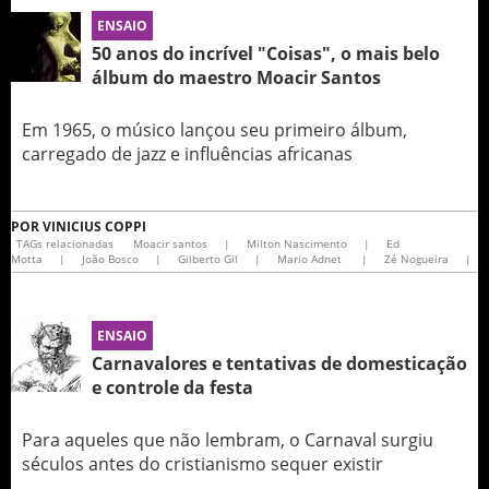
ENSAIO
50 anos do incrível "Coisas", o mais belo
álbum do maestro Moacir Santos
Em 1965, o músico lançou seu primeiro álbum,
carregado de jazz e influências africanas
POR
VINICIUS COPPI
TAGs relacionadas
Moacir santos
|
Milton Nascimento
|
Ed
Motta
|
João Bosco
|
Gilberto Gil
|
Mario Adnet
|
Zé Nogueira
|
ENSAIO
Carnavalores e tentativas de domesticação
e controle da festa
Para aqueles que não lembram, o Carnaval surgiu
séculos antes do cristianismo sequer existir