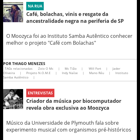
NA RUA
Café, bolachas, vinis e resgate da
ancestralidade negra na periferia de SP
O Moozyca foi ao Instituto Samba Autêntico conhecer
melhor o projeto "Café com Bolachas"
POR
THIAGO MENEZES
TAGs relacionadas
Zoio O Mc
|
Mc Tião
|
Will Fort
|
Jader
Oliveira
|
Projeto N.O.M.E
|
Indy Naíse
|
Mano Réu
|
Instituto
Samba Autêntico
|
ENTREVISTAS
Criador da música por biocomputador
revela obra exclusiva ao Moozyca
Músico da Universidade de Plymouth fala sobre
experimento musical com organismos pré-históricos