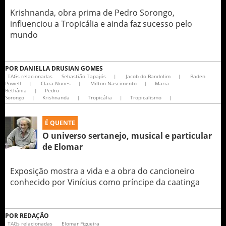
Krishnanda, obra prima de Pedro Sorongo,
influenciou a Tropicália e ainda faz sucesso pelo
mundo
POR
DANIELLA DRUSIAN GOMES
TAGs relacionadas
Sebastião Tapajós
|
Jacob do Bandolim
|
Baden
Powell
|
Clara Nunes
|
Milton Nascimento
|
Maria
Bethânia
|
Pedro
Sorongo
|
Krishnanda
|
Tropicália
|
Tropicalismo
|
É QUENTE
O universo sertanejo, musical e particular
de Elomar
Exposição mostra a vida e a obra do cancioneiro
conhecido por Vinícius como príncipe da caatinga
POR
REDAÇÃO
TAGs relacionadas
Elomar Figueira