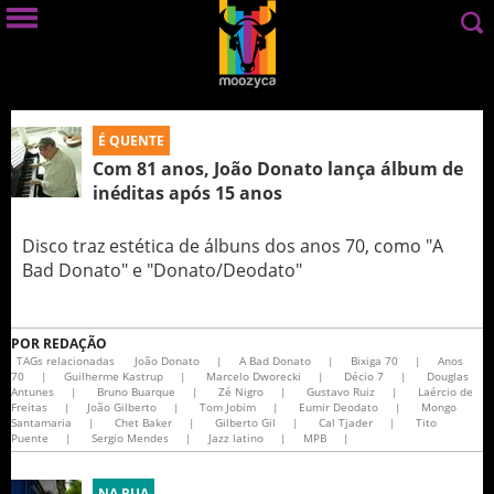
É QUENTE
Com 81 anos, João Donato lança álbum de
inéditas após 15 anos
Disco traz estética de álbuns dos anos 70, como "A
Bad Donato" e "Donato/Deodato"
POR
REDAÇÃO
TAGs relacionadas
João Donato
|
A Bad Donato
|
Bixiga 70
|
Anos
70
|
Guilherme Kastrup
|
Marcelo Dworecki
|
Décio 7
|
Douglas
Antunes
|
Bruno Buarque
|
Zé Nigro
|
Gustavo Ruiz
|
Laércio de
Freitas
|
João Gilberto
|
Tom Jobim
|
Eumir Deodato
|
Mongo
Santamaria
|
Chet Baker
|
Gilberto Gil
|
Cal Tjader
|
Tito
Puente
|
Sergio Mendes
|
Jazz latino
|
MPB
|
NA RUA