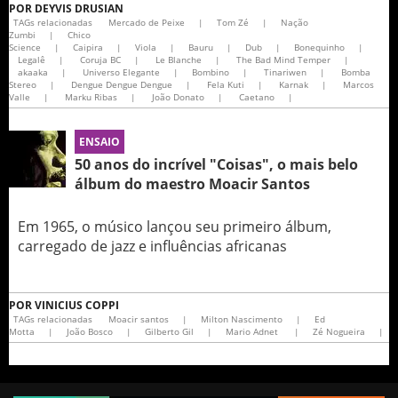
POR
DEYVIS DRUSIAN
TAGs relacionadas
Mercado de Peixe
|
Tom Zé
|
Nação
Zumbi
|
Chico
Science
|
Caipira
|
Viola
|
Bauru
|
Dub
|
Bonequinho
|
Legalê
|
Coruja BC
|
Le Blanche
|
The Bad Mind Temper
|
akaaka
|
Universo Elegante
|
Bombino
|
Tinariwen
|
Bomba
Stereo
|
Dengue Dengue Dengue
|
Fela Kuti
|
Karnak
|
Marcos
Valle
|
Marku Ribas
|
João Donato
|
Caetano
|
ENSAIO
50 anos do incrível "Coisas", o mais belo
álbum do maestro Moacir Santos
Em 1965, o músico lançou seu primeiro álbum,
carregado de jazz e influências africanas
POR
VINICIUS COPPI
TAGs relacionadas
Moacir santos
|
Milton Nascimento
|
Ed
Motta
|
João Bosco
|
Gilberto Gil
|
Mario Adnet
|
Zé Nogueira
|