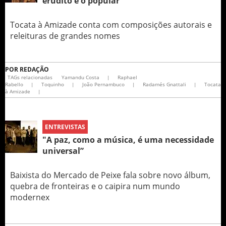
erudito e o popular
Tocata à Amizade conta com composições autorais e
releituras de grandes nomes
POR
REDAÇÃO
TAGs relacionadas
Yamandu Costa
|
Raphael
Rabello
|
Toquinho
|
João Pernambuco
|
Radamés Gnattali
|
Tocata
à Amizade
|
ENTREVISTAS
"A paz, como a música, é uma necessidade
universal”
Baixista do Mercado de Peixe fala sobre novo álbum,
quebra de fronteiras e o caipira num mundo
modernex