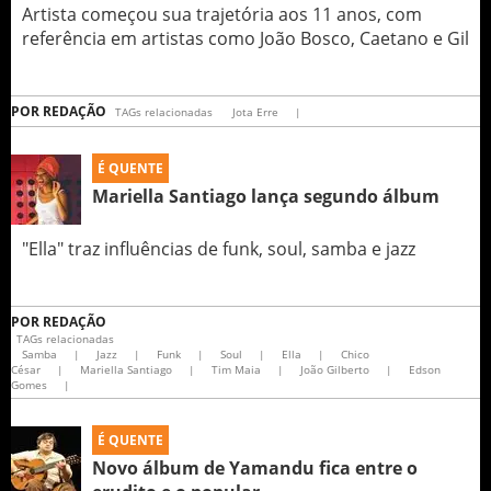
Artista começou sua trajetória aos 11 anos, com
referência em artistas como João Bosco, Caetano e Gil
POR
REDAÇÃO
TAGs relacionadas
Jota Erre
|
É QUENTE
Mariella Santiago lança segundo álbum
"Ella" traz influências de funk, soul, samba e jazz
POR
REDAÇÃO
TAGs relacionadas
Samba
|
Jazz
|
Funk
|
Soul
|
Ella
|
Chico
César
|
Mariella Santiago
|
Tim Maia
|
João Gilberto
|
Edson
Gomes
|
É QUENTE
Novo álbum de Yamandu fica entre o