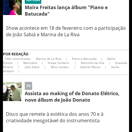
Maíra Freitas lança álbum "Piano e
Batucada"
Show acontece em 18 de fevereiro com a participação
de João Sabiá e Marina de La Riva
POR
REDAÇÃO
TAGs relacionadas
Marina de La Riva
|
Piano e Batucada
|
Maíra
Freitas
|
Martnalia
|
Felipe Cordeiro
|
Martinho da Vila
|
Oswaldo
Pereira
|
João Sabiá
|
Beto Landau
|
Gabriel Moura
|
Sacha
Amback
|
TV
Assista ao making of de Donato Elétrico,
novo álbum de João Donato
Disco que remete à estética dos anos 70 e à
criatividade inesgotável do instrumentista