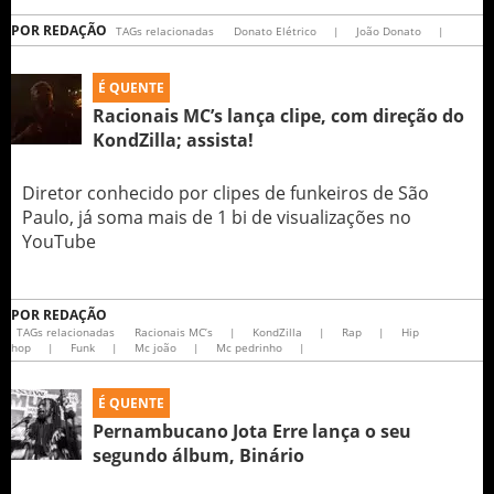
POR
REDAÇÃO
TAGs relacionadas
Donato Elétrico
|
João Donato
|
É QUENTE
Racionais MC’s lança clipe, com direção do
KondZilla; assista!
Diretor conhecido por clipes de funkeiros de São
Paulo, já soma mais de 1 bi de visualizações no
YouTube
POR
REDAÇÃO
TAGs relacionadas
Racionais MC’s
|
KondZilla
|
Rap
|
Hip
hop
|
Funk
|
Mc joão
|
Mc pedrinho
|
É QUENTE
Pernambucano Jota Erre lança o seu
segundo álbum, Binário