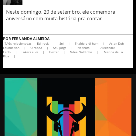
Neste domingo, 20 de setembro, ele comemora
aniversário com muita história pra contar
POR
FERNANDA ALMEIDA
TAGs relacionadas
Edi rock
|
Snj
|
Thaíde e dl hum
|
Asian Dub
Foundation
|
O rappa
|
Seu jorge
|
Natiruts
|
Alexandre
Carlo
|
Lakers e Pá
|
Dexter
|
Ndee Naldinho
|
Marina de La
Riva
|