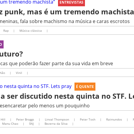
ENTREVISTAS
diz punk, mas é um tremendo machista
eninas, fala sobre machismo na música e caras escrotos
Rap
|
Música clássica
|
O
uturo?
cas que poderão fazer parte da sua vida em breve
hão
|
Vinil
|
É QUENTE
 a ser discutido nesta quinta no STF. L
l desencaretar pelo menos um pouquinho
Hill
|
Peter Broggs
|
Linval Thompson
|
Peter Tosh
|
Raimundos
|
Manu Chao
|
SNJ
|
Bezerra da Silva
|