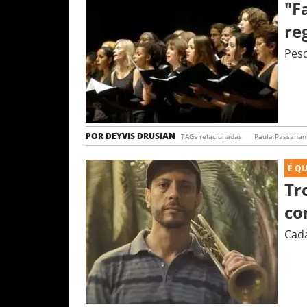
"F
re
Pesq
POR
DEYVIS DRUSIAN
TAGs relacionadas
Paula Passanant
É Q
Tr
co
Cada