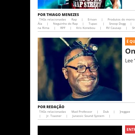
POR
THIAGO MENEZES
TAGs relacionadas
Rap
|
Erivan
|
Produtos do morro
Ála
|
Neguinho do Rap
|
Tupac
|
Snoop Dogg
|
na Rima
|
RPF
|
Kris Konebou
|
RV Causap
|
S
É Q
On
Lee 
POR
REDAÇÃO
TAGs relacionadas
Mad Professor
|
Dub
|
]reggae
|
Jr. Toaster
|
Jurassic Sound System
|
ENT