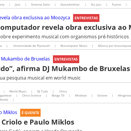
sta
|
Jazz
|
Sistema Solar
|
Guizadorbital
|
Nu jazz
|
Fusion
|
ENTREVISTAS
computador revela obra exclusiva ao
sobre experimento musical com organismos pré-históricos
da
|
Universidade de Plymouth
|
Biocomputer Music
|
Música por biocomputa
ENTREVISTAS
ido”, afirma DJ Mukambo de Bruxelas
re sua pesquisa musical em world music
|
World Music
|
DJ Tudo
|
Chico
guebeat
|
Chico Science
|
Bixiga 70
|
Afrobeat
|
Groove
|
Afrogroo
Moodz
|
É QUENTE
Criolo e Paulo Miklos