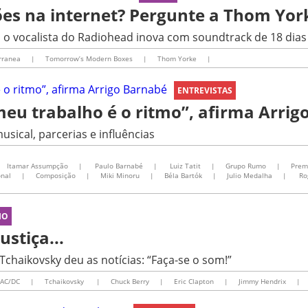
es na internet? Pergunte a Thom Yor
 o vocalista do Radiohead inova com soundtrack de 18 dias
rranea
|
Tomorrow’s Modern Boxes
|
Thom Yorke
|
ENTREVISTAS
meu trabalho é o ritmo”, afirma Arrig
sical, parcerias e influências
Itamar Assumpção
|
Paulo Barnabé
|
Luiz Tatit
|
Grupo Rumo
|
Prem
onal
|
Composição
|
Miki Minoru
|
Béla Bartók
|
Julio Medalha
|
Ro
IO
ustiça...
Tchaikovsky deu as notícias: “Faça-se o som!”
AC/DC
|
Tchaikovsky
|
Chuck Berry
|
Eric Clapton
|
Jimmy Hendrix
|