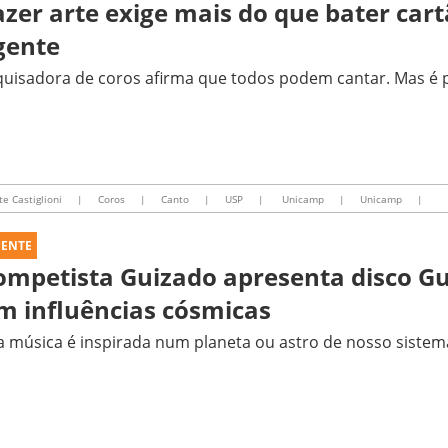
azer arte exige mais do que bater cart
gente
uisadora de coros afirma que todos podem cantar. Mas é p
e Castiglioni
|
Coros
|
Canto
|
USP
|
Unicamp
|
Unicamp
|
UENTE
ompetista Guizado apresenta disco Gu
m influências cósmicas
 música é inspirada num planeta ou astro de nosso sistem