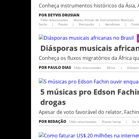
Conheça instrumentos históricos da Ásia, 
POR
DEYVIS DRUSIAN
TAGs relacionadas
Museu Virtual de Instrumentos Musicais
Sachs
|
Flauta
|
Percussão
|
Aerofones
|
Cord
Diásporas musicais african
Conheça os fluxos migratórios da África qu
POR
PAULO DIAS
TAGs relacionadas
África
|
Diáspor
5 músicas pro Edson Fachi
drogas
Apesar de voto favorável do relator, Fachin
POR
REDAÇÃO
TAGs relacionadas
Planet hemp
|
De 