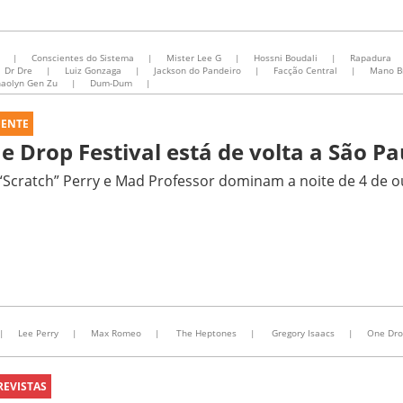
|
Conscientes do Sistema
|
Mister Lee G
|
Hossni Boudali
|
Rapadura
Dr Dre
|
Luiz Gonzaga
|
Jackson do Pandeiro
|
Facção Central
|
Mano B
haolyn Gen Zu
|
Dum-Dum
|
UENTE
e Drop Festival está de volta a São Pa
“Scratch” Perry e Mad Professor dominam a noite de 4 de 
|
Lee Perry
|
Max Romeo
|
The Heptones
|
Gregory Isaacs
|
One Dro
REVISTAS