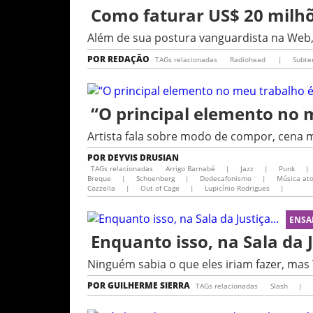
Como faturar US$ 20 milhõ
Além de sua postura vanguardista na Web,
POR
REDAÇÃO
TAGs relacionadas
Radiohead
|
Subte
“O principal elemento no 
Artista fala sobre modo de compor, cena mu
POR
DEYVIS DRUSIAN
TAGs relacionadas
Arrigo Barnabé
|
Jazz
|
Punk
|
Breque
|
Schoenberg
|
Dodecafonismo
|
Música at
Cozzella
|
Out of Cage
|
Lupicínio Rodrigues​
|
ENSA
Enquanto isso, na Sala da J
Ninguém sabia o que eles iriam fazer, mas 
POR
GUILHERME SIERRA
TAGs relacionadas
Slash
|