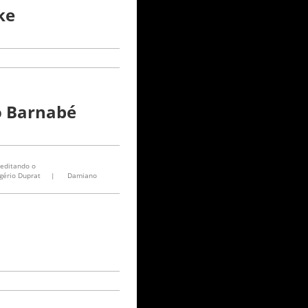
ke
o Barnabé
editando o
gério Duprat
|
Damiano