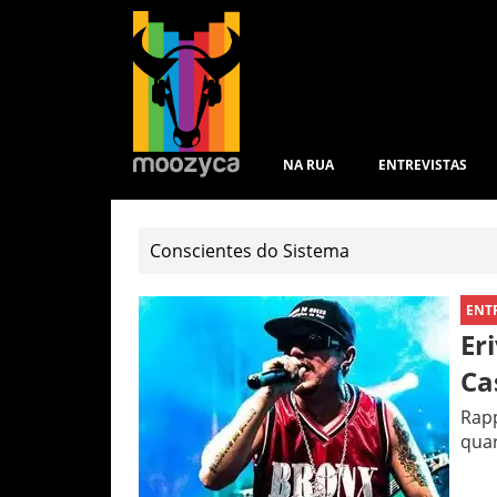
NA RUA
ENTREVISTAS
ENT
Er
Ca
Rapp
qua