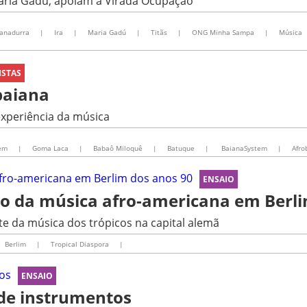
aria Gadú, apoiam a Virada Ocupação
canadurra
|
Ira
|
Maria Gadú
|
Titãs
|
ONG Minha Sampa
|
Música
ISTAS
baiana
experiência da música
gem
|
Goma Laca
|
Babaô Miloquê
|
Batuque
|
BaianaSystem
|
Afro
ENSAIO
são da música afro-americana em Berl
e da música dos trópicos na capital alemã
Berlim
|
Tropical Diaspora
|
ENSAIO
 de instrumentos