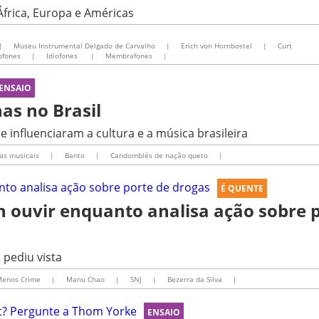
África, Europa e Américas
|
Museu Instrumental Delgado de Carvalho
|
Erich von Hornbostel
|
Curt
ofones
|
Idiofones
|
Membrafones
|
ENSAIO
as no Brasil
e influenciaram a cultura e a música brasileira
as musicais
|
Banto
|
Candomblés de nação queto
|
É QUENTE
n ouvir enquanto analisa ação sobre 
 pediu vista
Menos Crime
|
Manu Chao
|
SNJ
|
Bezerra da Silva
|
ENSAIO