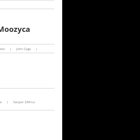
 Moozyca
dor
|
John Cage
|
ve
|
Gaspar ZAfrica