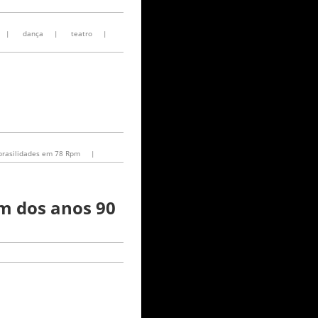
|
dança
|
teatro
|
brasilidades em 78 Rpm
|
im dos anos 90