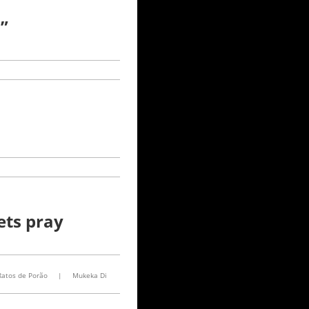
”
ets pray
Ratos de Porão
|
Mukeka Di