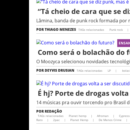
“Tá cheio de cara que se 
Lâmina, banda de punk rock formada por m
POR
THIAGO MENEZES
TAGs relacionadas
Punk rock
|
ENSAI
Como será o bolachão do f
O Moozyca selecionou novidades tecnológi
POR
DEYVIS DRUSIAN
TAGs relacionadas
LP
|
bolac
É hj? Porte de drogas volta
14 músicas pra ouvir torcendo pro Brasi
POR
REDAÇÃO
TAGs relacionadas
Planet hemp
|
Afroman
|
Cypress 
Rato
|
2pac
|
Planet Hemp
|
De Menos Crime
|