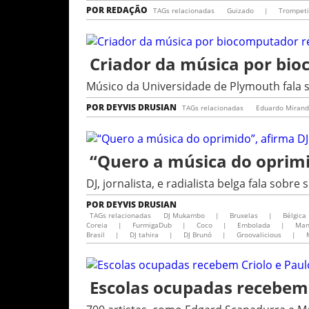
POR
REDAÇÃO
TAGs relacionadas
Guizado
|
Trompeti
Criador da música por bio
Músico da Universidade de Plymouth fala 
POR
DEYVIS DRUSIAN
TAGs relacionadas
Eduardo Miran
“Quero a música do oprim
DJ, jornalista, e radialista belga fala sob
POR
DEYVIS DRUSIAN
TAGs relacionadas
DJ Mukambo
|
Bruxelas
|
Bélgica
Coreia
|
FurmigaDub
|
Coco
|
Embolada
|
Man
Brasil
|
DJ tahira
|
DJ Brunó
|
Groovalicious
|
Escolas ocupadas recebem 