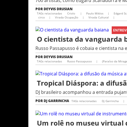
700 artistas, como Edgard Scanadurra e M
POR
DEYVIS DRUSIAN
TAGs relacionadas
Criolo
|
Paulo Miklos
|
Edgard S
circo
|
Virada Ocupação
|
Virada Cultural
|
ENTREV
O cientista da vanguarda 
Russo Passapusso é cobaia e cientista na 
POR
DEYVIS DRUSIAN
TAGs relacionadas
Russo Passapusso
|
(Paraíso da Mira
Tropical Diáspora: a difu
DJ brasileiro acompanhou a entrada pujant
POR
DJ GARRINCHA
TAGs relacionadas
Dj Garrincha
|
Um rolê no museu virtual