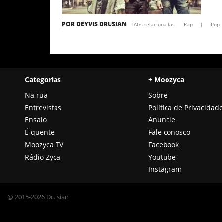
POR
DEYVIS DRUSIAN
TAGs relacionadas
Rap
|
Pop
Categorias
+ Moozyca
Na rua
Sobre
Entrevistas
Política de Privacidad
Ensaio
Anuncie
É quente
Fale conosco
Moozyca TV
Facebook
Rádio Zyca
Youtube
Instagram
@ 2015-2026 Drusian