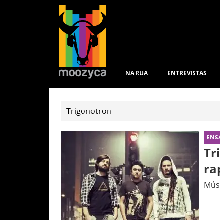
NA RUA
ENTREVISTAS
ENS
Tr
ra
Músi