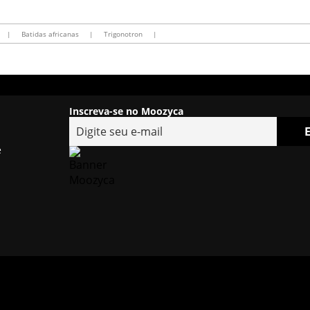
|
Batidas africanas
|
Trigonotron
|
Inscreva-se no Moozyca
e