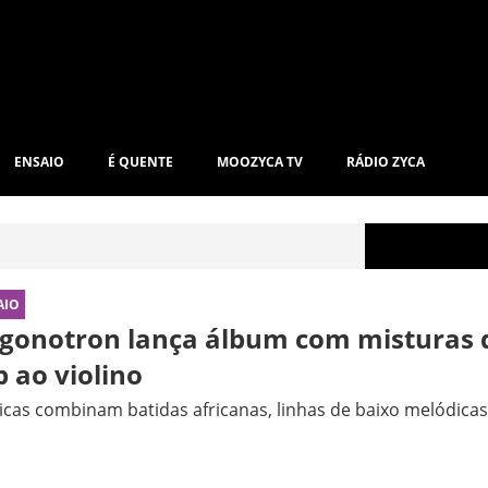
ENSAIO
É QUENTE
MOOZYCA TV
RÁDIO ZYCA
AIO
igonotron lança álbum com misturas 
p ao violino
cas combinam batidas africanas, linhas de baixo melódicas,