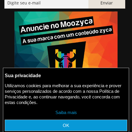
Sua privacidade
Utilizamos cookies para melhorar a sua experiência e prover
serviços personalizados de acordo com a nossa Política de
@2015-2026 Moozyca
Privacidade e, ao continuar navegando, você concorda com
estas condições.
contato@moozyca.com
Saiba mais
moozyca.com
OK