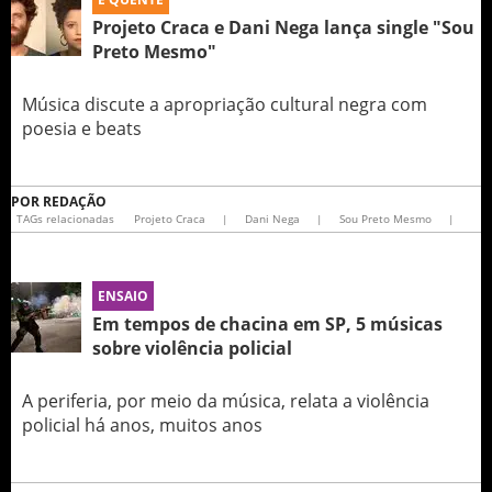
Projeto Craca e Dani Nega lança single "Sou
Preto Mesmo"
Música discute a apropriação cultural negra com
poesia e beats
POR
REDAÇÃO
TAGs relacionadas
Projeto Craca
|
Dani Nega
|
Sou Preto Mesmo
|
ENSAIO
Em tempos de chacina em SP, 5 músicas
sobre violência policial
A periferia, por meio da música, relata a violência
policial há anos, muitos anos