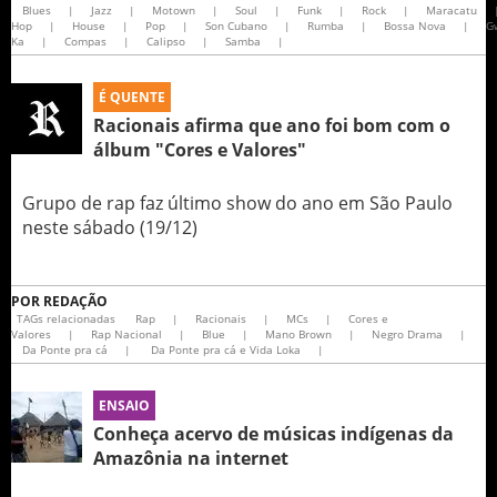
Blues
|
Jazz
|
Motown
|
Soul
|
Funk
|
Rock
|
Maracatu
Hop
|
House
|
Pop
|
Son Cubano
|
Rumba
|
Bossa Nova
|
G
Ka
|
Compas
|
Calipso
|
Samba
|
É QUENTE
Racionais afirma que ano foi bom com o
álbum "Cores e Valores"
Grupo de rap faz último show do ano em São Paulo
neste sábado (19/12)
POR
REDAÇÃO
TAGs relacionadas
Rap
|
Racionais
|
MCs
|
Cores e
Valores
|
Rap Nacional
|
Blue
|
Mano Brown
|
Negro Drama
|
Da Ponte pra cá
|
Da Ponte pra cá e Vida Loka
|
ENSAIO
Conheça acervo de músicas indígenas da
Amazônia na internet