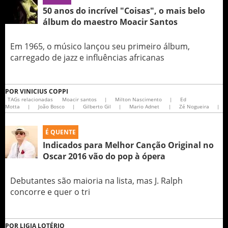
50 anos do incrível "Coisas", o mais belo
álbum do maestro Moacir Santos
Em 1965, o músico lançou seu primeiro álbum,
carregado de jazz e influências africanas
POR
VINICIUS COPPI
TAGs relacionadas
Moacir santos
|
Milton Nascimento
|
Ed
Motta
|
João Bosco
|
Gilberto Gil
|
Mario Adnet
|
Zé Nogueira
|
É QUENTE
Indicados para Melhor Canção Original no
Oscar 2016 vão do pop à ópera
Debutantes são maioria na lista, mas J. Ralph
concorre e quer o tri
POR
LIGIA LOTÉRIO