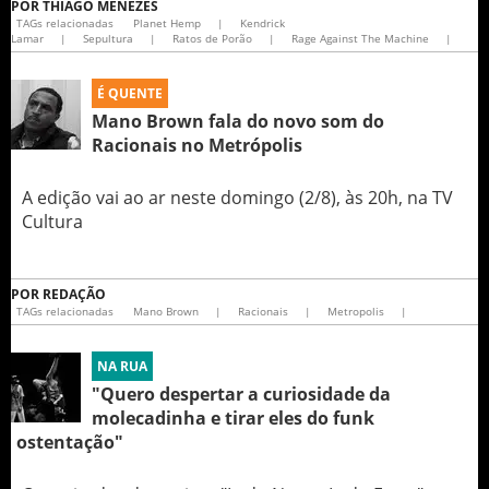
POR
THIAGO MENEZES
TAGs relacionadas
Planet Hemp
|
Kendrick
Lamar
|
Sepultura
|
Ratos de Porão
|
Rage Against The Machine
|
É QUENTE
Mano Brown fala do novo som do
Racionais no Metrópolis
A edição vai ao ar neste domingo (2/8), às 20h, na TV
Cultura
POR
REDAÇÃO
TAGs relacionadas
Mano Brown
|
Racionais
|
Metropolis
|
NA RUA
"Quero despertar a curiosidade da
molecadinha e tirar eles do funk
ostentação"