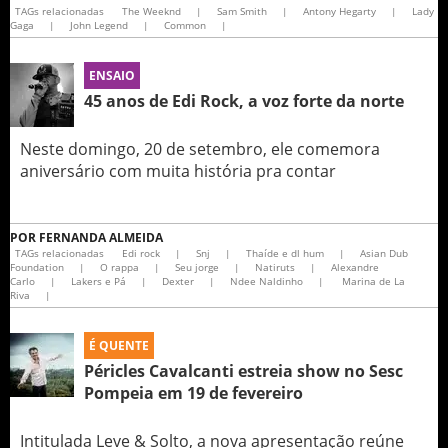
TAGs relacionadas
The Weeknd
|
Sam Smith
|
Antony Hegarty
|
Lady
Gaga
|
John Legend
|
Common
|
ENSAIO
45 anos de Edi Rock, a voz forte da norte
Neste domingo, 20 de setembro, ele comemora
aniversário com muita história pra contar
POR
FERNANDA ALMEIDA
TAGs relacionadas
Edi rock
|
Snj
|
Thaíde e dl hum
|
Asian Dub
Foundation
|
O rappa
|
Seu jorge
|
Natiruts
|
Alexandre
Carlo
|
Lakers e Pá
|
Dexter
|
Ndee Naldinho
|
Marina de La
Riva
|
É QUENTE
Péricles Cavalcanti estreia show no Sesc
Pompeia em 19 de fevereiro
Intitulada Leve & Solto, a nova apresentação reúne