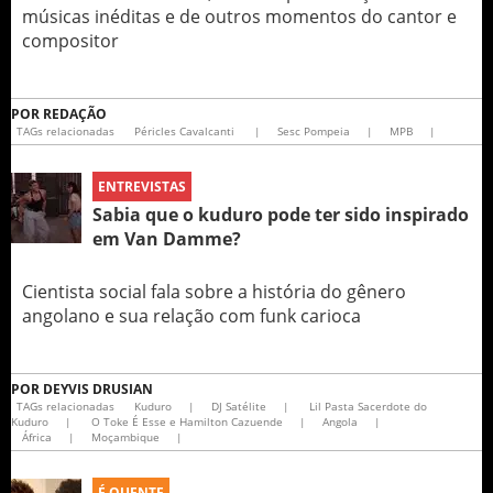
músicas inéditas e de outros momentos do cantor e
compositor
POR
REDAÇÃO
TAGs relacionadas
Péricles Cavalcanti
|
Sesc Pompeia
|
MPB
|
ENTREVISTAS
Sabia que o kuduro pode ter sido inspirado
em Van Damme?
Cientista social fala sobre a história do gênero
angolano e sua relação com funk carioca
POR
DEYVIS DRUSIAN
TAGs relacionadas
Kuduro
|
DJ Satélite
|
Lil Pasta Sacerdote do
Kuduro
|
O Toke É Esse e Hamilton Cazuende
|
Angola
|
África
|
Moçambique
|
É QUENTE