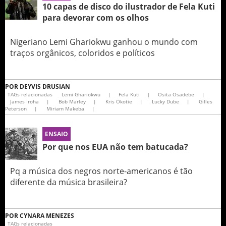
10 capas de disco do ilustrador de Fela Kuti
para devorar com os olhos
Nigeriano Lemi Ghariokwu ganhou o mundo com
traços orgânicos, coloridos e políticos
POR
DEYVIS DRUSIAN
TAGs relacionadas
Lemi Ghariokwu
|
Fela Kuti
|
Osita Osadebe
|
James Iroha
|
Bob Marley
|
Kris Okotie
|
Lucky Dube
|
Gilles
Peterson
|
Miriam Makeba
|
ENSAIO
Por que nos EUA não tem batucada?
Pq a música dos negros norte-americanos é tão
diferente da música brasileira?
POR
CYNARA MENEZES
TAGs relacionadas