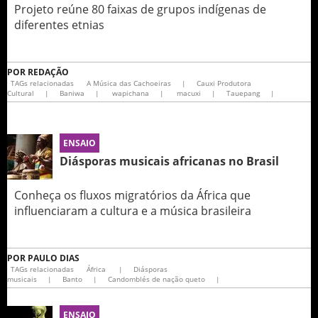
Projeto reúne 80 faixas de grupos indígenas de
diferentes etnias
POR
REDAÇÃO
TAGs relacionadas
A Música das Cachoeiras
|
Cauxi Produtora
Cultural
|
Baniwa
|
wapichana
|
macuxi
|
Tauepang
|
ENSAIO
Diásporas musicais africanas no Brasil
Conheça os fluxos migratórios da África que
influenciaram a cultura e a música brasileira
POR
PAULO DIAS
TAGs relacionadas
África
|
Diásporas
musicais
|
Banto
|
Candomblés de nação queto
|
ENSAIO