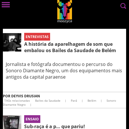
ENTREVISTAS
A história da aparelhagem de som que
embalou os Bailes da Saudade de Belém
Jornalista e fotógrafa documentou o percurso do
Sonoro Diamante Negro, um dos equipamentos mais
antigos da capital paraense
POR
DEYVIS DRUSIAN
TAGs relacionadas
Bailes da Saudade
|
Pará
|
Belém
|
Sonoro
Diamante Negro
|
ENSAIO
Sub-raça é a p… que pariu!