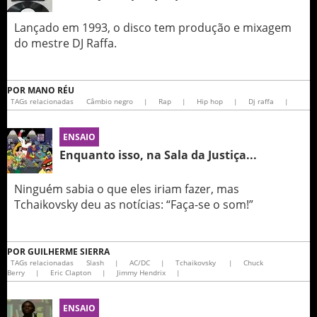
Lançado em 1993, o disco tem produção e mixagem
do mestre DJ Raffa.
POR
MANO RÉU
TAGs relacionadas
Câmbio negro
|
Rap
|
Hip hop
|
Dj raffa
|
ENSAIO
Enquanto isso, na Sala da Justiça...
Ninguém sabia o que eles iriam fazer, mas
Tchaikovsky deu as notícias: “Faça-se o som!”
POR
GUILHERME SIERRA
TAGs relacionadas
Slash
|
AC/DC
|
Tchaikovsky
|
Chuck
Berry
|
Eric Clapton
|
Jimmy Hendrix
|
ENSAIO