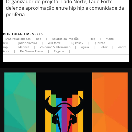
Organizador do projeto "Lado Norte, Lado Forte"
defende aproximação entre hip hip e comunidade da
periferia
POR
THIAGO MENEZES
TAGs relacionadas
Rap
|
Relatos da Invasão
|
Thig
|
Mano
réu
|
Jader oliveira
|
Will forte
|
Dj kokay
|
Dj preto
rap
|
Maderit
|
Zoioomc Subterrâneo
|
Agíria
|
Betox
|
André
Atila
|
De Menos Crime
|
Cagebe
|