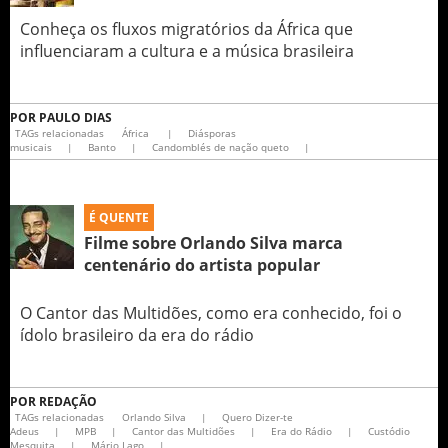
Conheça os fluxos migratórios da África que
influenciaram a cultura e a música brasileira
POR
PAULO DIAS
TAGs relacionadas
África
|
Diásporas
musicais
|
Banto
|
Candomblés de nação queto
|
É QUENTE
Filme sobre Orlando Silva marca
centenário do artista popular
O Cantor das Multidões, como era conhecido, foi o
ídolo brasileiro da era do rádio
POR
REDAÇÃO
TAGs relacionadas
Orlando Silva
|
Quero Dizer-te
Adeus
|
MPB
|
Cantor das Multidões
|
Era do Rádio
|
Custódio
Mesquita
|
Mário Lago
|