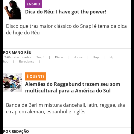
ENSAIO
Dica do Réu: I have got the power!
Disco que traz maior clássico do Snap! é tema da dica
de hoje do Réu
POR
MANO RÉU
TAGs relacionadas
Snap!
|
Disco
|
House
|
Rap
|
Hip
hop
|
Eurodance
|
É QUENTE
Alemães do Raggabund trazem seu som
multicultural para a América do Sul
Banda de Berlim mistura dancehall, latin, reggae, ska
e rap em alemão, espanhol e inglês
POR
REDAÇÃO