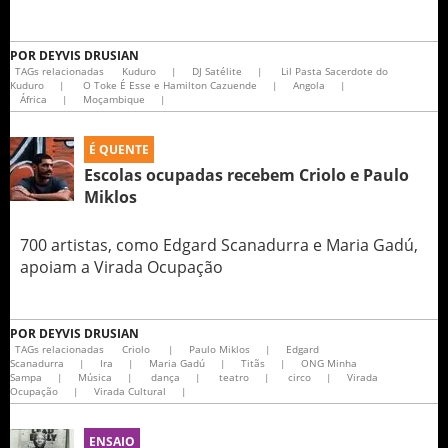
POR
DEYVIS DRUSIAN
TAGs relacionadas
Kuduro
|
DJ Satélite
|
Lil Pasta Sacerdote do
Kuduro
|
O Toke É Esse e Hamilton Cazuende
|
Angola
|
África
|
Moçambique
|
É QUENTE
Escolas ocupadas recebem Criolo e Paulo
Miklos
700 artistas, como Edgard Scanadurra e Maria Gadú,
apoiam a Virada Ocupação
POR
DEYVIS DRUSIAN
TAGs relacionadas
Criolo
|
Paulo Miklos
|
Edgard
Scanadurra
|
Ira
|
Maria Gadú
|
Titãs
|
ONG Minha
Sampa
|
Música
|
dança
|
teatro
|
circo
|
Virada
Ocupação
|
Virada Cultural
|
ENSAIO