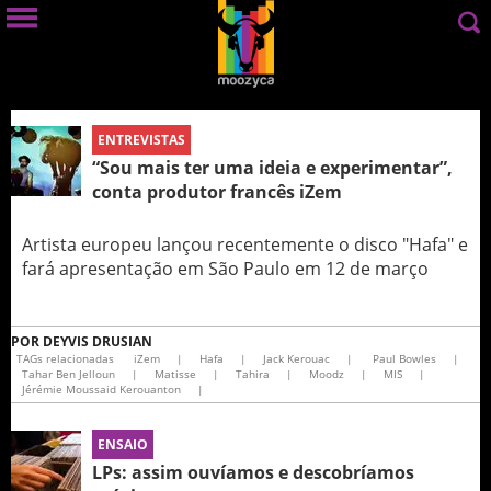
ENTREVISTAS
“Sou mais ter uma ideia e experimentar”,
conta produtor francês iZem
Artista europeu lançou recentemente o disco "Hafa" e
fará apresentação em São Paulo em 12 de março
POR
DEYVIS DRUSIAN
TAGs relacionadas
iZem
|
Hafa
|
Jack Kerouac
|
Paul Bowles
|
Tahar Ben Jelloun
|
Matisse
|
Tahira
|
Moodz
|
MIS
|
Jérémie Moussaid Kerouanton
|
ENSAIO
LPs: assim ouvíamos e descobríamos