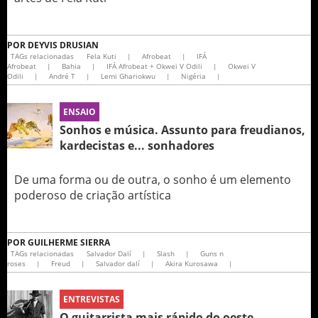
POR
DEYVIS DRUSIAN
TAGs relacionadas
Fela Kuti
|
Afrobeat
|
IFÁ
Afrobeat
|
Bahia
|
IFÁ Afrobeat + Okwei V Odili
|
Okwei V
Odili
|
André T
|
Lemi Ghariokwu
|
Nigéria
|
ENSAIO
Sonhos e música. Assunto para freudianos,
kardecistas e... sonhadores
De uma forma ou de outra, o sonho é um elemento
poderoso de criação artística
POR
GUILHERME SIERRA
TAGs relacionadas
Salvador Dalí
|
Slash
|
Guns n
roses
|
Freud
|
Salvador dalí
|
Akira Kurosawa
|
ENTREVISTAS
O guitarrista mais rápido do oeste