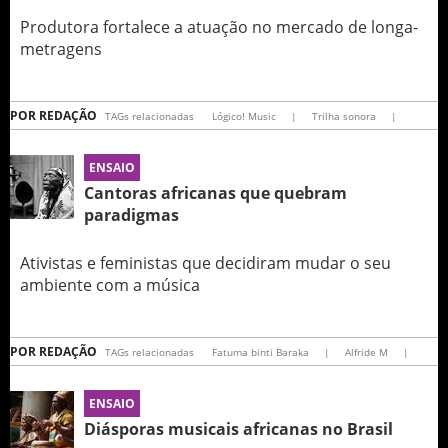
Produtora fortalece a atuação no mercado de longa-
metragens
POR
REDAÇÃO
TAGs relacionadas
Lógico! Music
|
Trilha sonora
|
ENSAIO
Cantoras africanas que quebram
paradigmas
Ativistas e feministas que decidiram mudar o seu
ambiente com a música
POR
REDAÇÃO
TAGs relacionadas
Fatuma binti Baraka
|
Alfride M
|
ENSAIO
Diásporas musicais africanas no Brasil