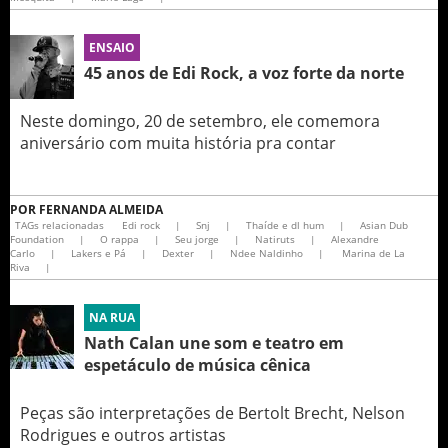
ENSAIO
45 anos de Edi Rock, a voz forte da norte
Neste domingo, 20 de setembro, ele comemora
aniversário com muita história pra contar
POR
FERNANDA ALMEIDA
TAGs relacionadas
Edi rock
|
Snj
|
Thaíde e dl hum
|
Asian Dub
Foundation
|
O rappa
|
Seu jorge
|
Natiruts
|
Alexandre
Carlo
|
Lakers e Pá
|
Dexter
|
Ndee Naldinho
|
Marina de La
Riva
|
NA RUA
Nath Calan une som e teatro em
espetáculo de música cênica
Peças são interpretações de Bertolt Brecht, Nelson
Rodrigues e outros artistas