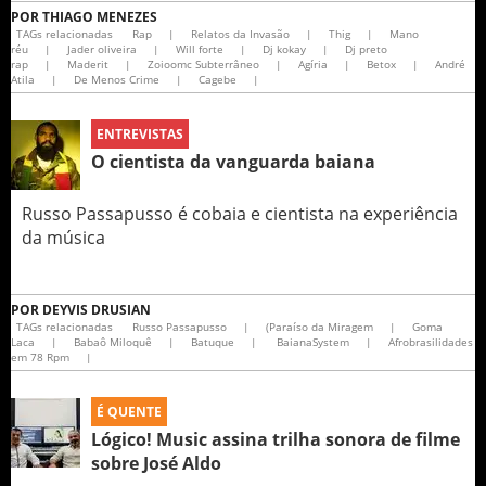
POR
THIAGO MENEZES
TAGs relacionadas
Rap
|
Relatos da Invasão
|
Thig
|
Mano
réu
|
Jader oliveira
|
Will forte
|
Dj kokay
|
Dj preto
rap
|
Maderit
|
Zoioomc Subterrâneo
|
Agíria
|
Betox
|
André
Atila
|
De Menos Crime
|
Cagebe
|
ENTREVISTAS
O cientista da vanguarda baiana
Russo Passapusso é cobaia e cientista na experiência
da música
POR
DEYVIS DRUSIAN
TAGs relacionadas
Russo Passapusso
|
(Paraíso da Miragem
|
Goma
Laca
|
Babaô Miloquê
|
Batuque
|
BaianaSystem
|
Afrobrasilidades
em 78 Rpm
|
É QUENTE
Lógico! Music assina trilha sonora de filme
sobre José Aldo