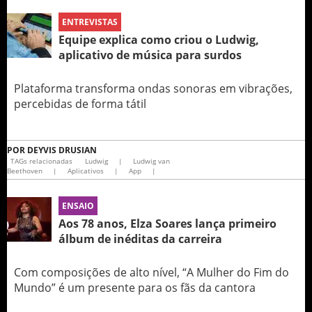
ENTREVISTAS
Equipe explica como criou o Ludwig‏,
aplicativo de música para surdos
Plataforma transforma ondas sonoras em vibrações,
percebidas de forma tátil
POR
DEYVIS DRUSIAN
TAGs relacionadas
Ludwig
|
Ludwig van
Beethoven
|
Aplicativos
|
App
|
ENSAIO
Aos 78 anos, Elza Soares lança primeiro
álbum de inéditas da carreira
Com composições de alto nível, “A Mulher do Fim do
Mundo” é um presente para os fãs da cantora