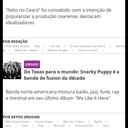
"Feito no Ceará" foi concebido com a intenção de
popularizar a produção cearense, destacam
idealizadores
POR
REDAÇÃO
TAGs relacionadas
Rap
|
Hip hip
|
Erivan produtos do morro
|
Manno
g
|
Mano ála rapper
|
Maloca dragão
|
Feito no ceará
|
ENSAIO
Do Texas para o mundo: Snarky Puppy é a
banda de fusion da década
Banda norte-americana mistura baião, jazz, funk, rap
e minimal em seu último álbum "We Like It Here"
POR
DEYVIS DRUSIAN
TAGs relacionadas
Snarky Puppy
|
We Like It Here
|
Baião
|
jazz
|
funk
|
Rap
|
Minimal
|
Instrumental
|
Acid