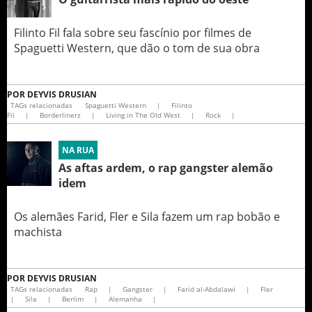
Filinto Fil fala sobre seu fascínio por filmes de
Spaguetti Western, que dão o tom de sua obra
POR
DEYVIS DRUSIAN
TAGs relacionadas
Spaguetti Western
|
Filinto
Fil
|
Borderlinerz
|
Living in The Old West
|
Rock
|
NA RUA
As aftas ardem, o rap gangster alemão
idem
Os alemães Farid, Fler e Sila fazem um rap bobão e
machista
POR
DEYVIS DRUSIAN
TAGs relacionadas
Rap
|
Gangster
|
Farid al-Abdalawi
|
Fler
|
Sila
|
Berlim
|
Alemanha
|