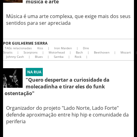
música e arte
Música é uma arte complexa, que exige mais dos seus
sentidos para ser apreciada
POR
GUILHERME SIERRA
TAGs relacionadas
Kiss
|
Iron Maiden
|
Dire
Straits
|
Scorpions
|
Motorhead
|
Bach
|
Beethoven
|
Mozart
Johnny Cash
|
Blues
|
Samba
|
Rock
|
NA RUA
"Quero despertar a curiosidade da
molecadinha e tirar eles do funk
ostentação"
Organizador do projeto "Lado Norte, Lado Forte"
defende aproximação entre hip hip e comunidade da
periferia