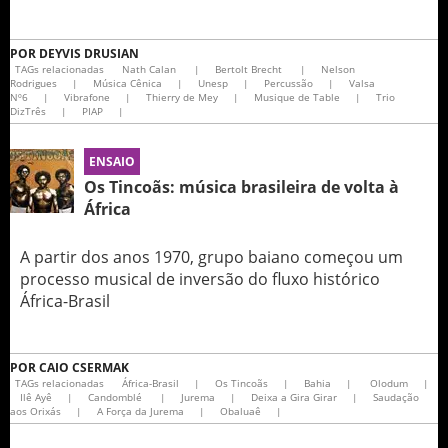
POR
DEYVIS DRUSIAN
TAGs relacionadas
Nath Calan
|
Bertolt Brecht
|
Nelson
Rodrigues
|
Música Cênica
|
Unesp
|
Percussão
|
Valsa
Nº6
|
Vibrafone
|
Thierry de Mey
|
Musique de Table
|
Trio
DizTrês
|
PIAP
|
ENSAIO
Os Tincoãs: música brasileira de volta à
África
A partir dos anos 1970, grupo baiano começou um
processo musical de inversão do fluxo histórico
África-Brasil
POR
CAIO CSERMAK
TAGs relacionadas
África-Brasil
|
Os Tincoãs
|
Bahia
|
Olodum
|
Ilê Ayê
|
Candomblé
|
Jurema
|
Deixa a Gira Girar
|
Saudação
aos Orixás
|
A Força da Jurema
|
Obaluaê
|