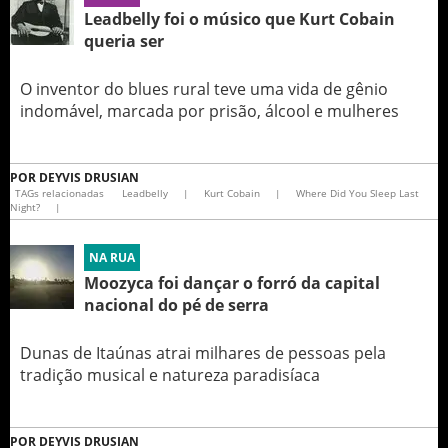
Leadbelly foi o músico que Kurt Cobain
queria ser
O inventor do blues rural teve uma vida de gênio
indomável, marcada por prisão, álcool e mulheres
POR
DEYVIS DRUSIAN
TAGs relacionadas
Leadbelly
|
Kurt Cobain
|
Where Did You Sleep Last
Night?
|
NA RUA
Moozyca foi dançar o forró da capital
nacional do pé de serra
Dunas de Itaúnas atrai milhares de pessoas pela
tradição musical e natureza paradisíaca
POR
DEYVIS DRUSIAN