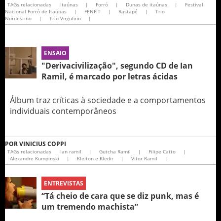
TAGs relacionadas
Itaúnas
|
Forró
|
Dunas de itaúnas
|
Festival
Nacional Forró de Itaúnas
|
FENFIT
|
Rastapé
|
Trio
Nordestino
|
Trio Virgulino
|
ENSAIO
"Derivacivilização", segundo CD de Ian
Ramil, é marcado por letras ácidas
Álbum traz críticas à sociedade e a comportamentos
individuais contemporâneos
POR
VINICIUS COPPI
TAGs relacionadas
Ian ramil
|
Gutcha Ramil
|
Filipe Catto
|
Alexandre Kumpinski
|
Kleiton e Kledir
|
Vitor Ramil
|
ENTREVISTAS
“Tá cheio de cara que se diz punk, mas é
um tremendo machista”