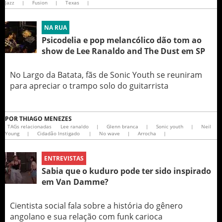
Jazz
|
Fusion
|
Texas
|
NA RUA
Psicodelia e pop melancólico dão tom ao
show de Lee Ranaldo and The Dust em SP
No Largo da Batata, fãs de Sonic Youth se reuniram
para apreciar o trampo solo do guitarrista
POR
THIAGO MENEZES
TAGs relacionadas
Lee ranaldo
|
Glenn branca
|
Sonic youth
|
Neil
Young
|
Cidadão Instigado
|
No wave
|
Arrocha
|
ENTREVISTAS
Sabia que o kuduro pode ter sido inspirado
em Van Damme?
Cientista social fala sobre a história do gênero
angolano e sua relação com funk carioca