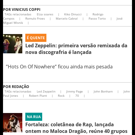
POR
VINICIUS COPPI
TAGs relacionadas
Elza soares
|
Kiko Dinucci
|
Rodrigo
Campos
|
Romulo Froes
|
Marcelo Cabral
|
Passo Torto
|
José
Miguel Wisnik
|
É QUENTE
Led Zeppelin: primeira versão remixada da
nova discografria é lançada
”Hots On Of Nowhere” ficou ainda mais pesada
POR
REDAÇÃO
TAGs relacionadas
Led Zeppelin
|
Jimmy Page
|
John Bonham
|
John
Paul Jones
|
Robert Plant
|
Rock
|
70
|
NA RUA
Fortaleza: coletânea de Rap, lançada
ontem no Maloca Dragão, reúne 40 grupos