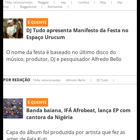
TAGs relacionadas
Reggae
|
ska
|
cumbia
|
Rap
|
Hip
hop
|
Raggabund
|
Alemanha
|
É QUENTE
DJ Tudo apresenta Manifesto da Festa no
Espaço Urucum
O nome da festa é baseado no último disco do
músico, produtor, DJ e pesquisador Alfredo Bello
POR
REDAÇÃO
TAGs relacionadas
Alfredo Bello
|
DJ Tudo
|
É QUENTE
Banda baiana, IFÁ Afrobeat, lança EP com
cantora da Nigéria
Capa do álbum foi produzida por artista que fez as
artes de Fela Kuti