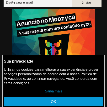
Sua privacidade
Utilizamos cookies para melhorar a sua experiência e prover
serviços personalizados de acordo com a nossa Política de
@2015-2026 Moozyca
Privacidade e, ao continuar navegando, você concorda com
estas condições.
contato@moozyca.com
Saiba mais
moozyca.com
OK