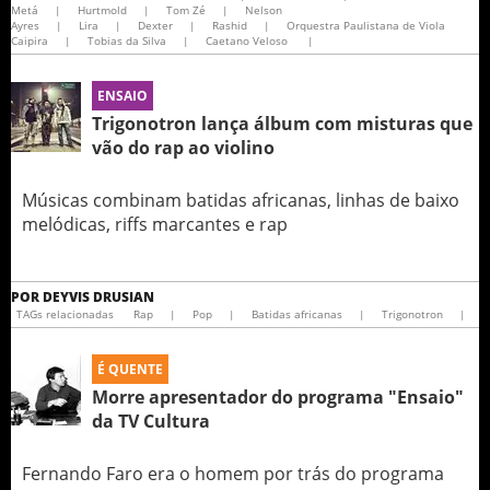
Metá
|
Hurtmold
|
Tom Zé
|
Nelson
Ayres
|
Lira
|
Dexter
|
Rashid
|
Orquestra Paulistana de Viola
Caipira
|
Tobias da Silva
|
Caetano Veloso
|
ENSAIO
Trigonotron lança álbum com misturas que
vão do rap ao violino
Músicas combinam batidas africanas, linhas de baixo
melódicas, riffs marcantes e rap
POR
DEYVIS DRUSIAN
TAGs relacionadas
Rap
|
Pop
|
Batidas africanas
|
Trigonotron
|
É QUENTE
Morre apresentador do programa "Ensaio"
da TV Cultura
Fernando Faro era o homem por trás do programa