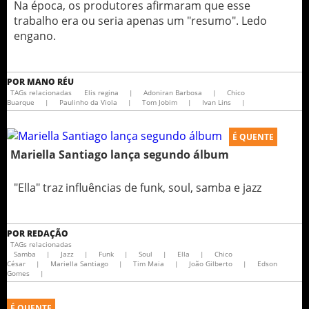
Na época, os produtores afirmaram que esse
trabalho era ou seria apenas um "resumo". Ledo
engano.
POR
MANO RÉU
TAGs relacionadas
Elis regina
|
Adoniran Barbosa
|
Chico
Buarque
|
Paulinho da Viola
|
Tom Jobim
|
Ivan Lins
|
É QUENTE
Mariella Santiago lança segundo álbum
"Ella" traz influências de funk, soul, samba e jazz
POR
REDAÇÃO
TAGs relacionadas
Samba
|
Jazz
|
Funk
|
Soul
|
Ella
|
Chico
César
|
Mariella Santiago
|
Tim Maia
|
João Gilberto
|
Edson
Gomes
|
É QUENTE