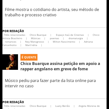
Filme mostra o cotidiano do artista, seu método de
trabalho e processo criativo
POR
REDAÇÃO
TAGs relacionadas
Chico Buarque
|
Espaço Itaú de Cinemas
|
Chico:
Artista Brasileiro
|
Músicas
|
poemas
|
dramaturgia
|
romances
|
Ney Matogrosso
|
Milton Nascimento
|
Adriana
Calcanhotto
|
Mart’nália
|
É QUENTE
Chico Buarque assina petição em apoio a
rapper angolano em greve de fome
Músico pediu para fazer parte da lista online para
intervir no caso
POR
REDAÇÃO
TAGs relacionadas
Chico Buarque
|
Luaty Beirão
|
Angola Morena de