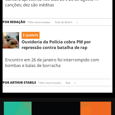
canções; dez são inéditas
POR
REDAÇÃO
TAGs relacionadas
Fafa de Belém
|
É QUENTE
Ouvidoria da Polícia cobra PM por
repressão contra batalha de rap
Encontro em 26 de janeiro foi interrompido com
bombas e balas de borracha
POR
ARTHUR STABILE
TAGs relacionadas
Rap
|