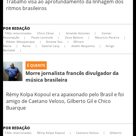
Trabalho visa ao aprofundamento da linhagem dos
ritmos brasileiros
POR
REDAÇÃO
TAGs relacionadas
Chico César
|
Arnaldo Antunes
|
Itamar
Assumpção
|
Paulo Lemisnki
|
Zeca Baleiro
|
Mauricio Pereira
|
Kleber Albuquerque
|
Simone Sou
|
Míriam
Maria
|
Rama
|
Gabriel Levy
|
André Abujamra
|
Arrigo
Barnabé
|
É QUENTE
Morre jornalista francês divulgador da
música brasileira
Rémy Kolpa Kopoul era apaixonado pelo Brasil e foi
amigo de Caetano Veloso, Gilberto Gil e Chico
Buarque
POR
REDAÇÃO
TAGs relacionadas
Rémy Kolpa Kopoul
|
Caetano Veloso
|
Gilberto