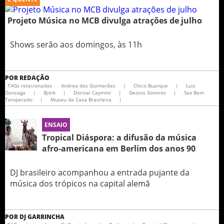
Projeto Música no MCB divulga atrações de julho
Shows serão aos domingos, às 11h
POR
REDAÇÃO
TAGs relacionadas
Andrea dos Guimarães
|
Chico Buarque
|
Luiz
Gonzaga
|
Björk
|
Dorival Caymmi
|
Gestos Sonoros
|
Sax Bem
Temperado
|
Museu da Casa Brasileira
|
ENSAIO
Tropical Diáspora: a difusão da música
afro-americana em Berlim dos anos 90
DJ brasileiro acompanhou a entrada pujante da
música dos trópicos na capital alemã
POR
DJ GARRINCHA