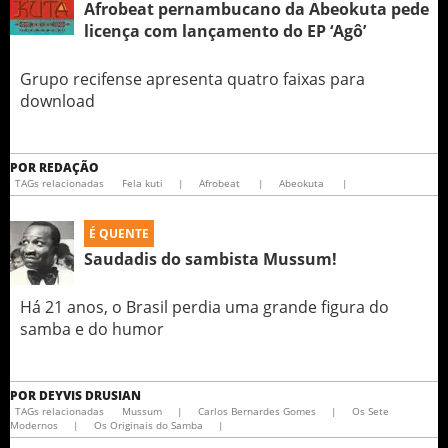
Afrobeat pernambucano da Abeokuta pede
licença com lançamento do EP ‘Agô’
Grupo recifense apresenta quatro faixas para
download
POR
REDAÇÃO
TAGs relacionadas
Fela kuti
|
Afrobeat
|
Abeokuta
|
É QUENTE
Saudadis do sambista Mussum!
Há 21 anos, o Brasil perdia uma grande figura do
samba e do humor
POR
DEYVIS DRUSIAN
TAGs relacionadas
Mussum
|
Carlos Bernardes Gomes
|
Os Sete
Modernos
|
Os Originais do Samba
|