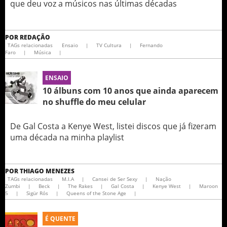
que deu voz a músicos nas últimas décadas
POR
REDAÇÃO
TAGs relacionadas
Ensaio
|
TV Cultura
|
Fernando
Faro
|
Música
|
ENSAIO
10 álbuns com 10 anos que ainda aparecem
no shuffle do meu celular
De Gal Costa a Kenye West, listei discos que já fizeram
uma década na minha playlist
POR
THIAGO MENEZES
TAGs relacionadas
M.I.A
|
Cansei de Ser Sexy
|
Nação
Zumbi
|
Beck
|
The Rakes
|
Gal Costa
|
Kenye West
|
Maroon
5
|
Sigür Rós
|
Queens of the Stone Age
|
É QUENTE