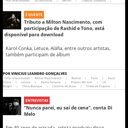
TAGs relacionadas
Dj Garrincha
|
Berlim
|
Tropical Diaspora
|
É QUENTE
Tributo a Milton Nascimento, com
participação de Rashid e Tono, está
disponível para download
Karol Conka, Letuce, Aláfia, entre outros artistas,
também participam de álbum
POR
VINICIUS LEANDRO GONÇALVES
TAGs relacionadas
Milton Nascimento
|
Rashid
|
Tono
|
Karol
Conca
|
Letuce
|
Pedro Ferreira
|
Projeto Mil tom
|
Lô
Borges
|
Chico Buarque
|
Carolina de Jesus
|
Clube da Esquina
|
ENTREVISTAS
“Nunca parei, eu saí de cena”, conta Di
Melo
Em 40 anos de estrada, artista produziu disco