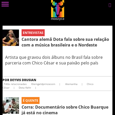
ENTREVISTAS
Cantora alemã Dota fala sobre sua relação
com a música brasileira e o Nordeste
Artista que gravou dois álbuns no Brasil fala sobre
parceria com Chico César e sua paixão pelo país
POR
DEYVIS DRUSIAN
TAGs relacionadas
Kleingeldprinzessin
|
Alemanha
|
Chico
César
|
Dota Kehr
|
É QUENTE
Corra: Documentário sobre Chico Buarque
já está no cinema