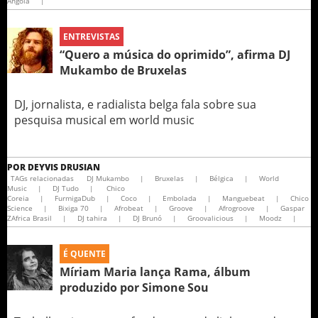
Angola
|
ENTREVISTAS
“Quero a música do oprimido”, afirma DJ
Mukambo de Bruxelas
DJ, jornalista, e radialista belga fala sobre sua
pesquisa musical em world music
POR
DEYVIS DRUSIAN
TAGs relacionadas
DJ Mukambo
|
Bruxelas
|
Bélgica
|
World
Music
|
DJ Tudo
|
Chico
Coreia
|
FurmigaDub
|
Coco
|
Embolada
|
Manguebeat
|
Chico
Science
|
Bixiga 70
|
Afrobeat
|
Groove
|
Afrogroove
|
Gaspar
ZAfrica Brasil
|
DJ tahira
|
DJ Brunó
|
Groovalicious
|
Moodz
|
É QUENTE
Míriam Maria lança Rama, álbum
produzido por Simone Sou