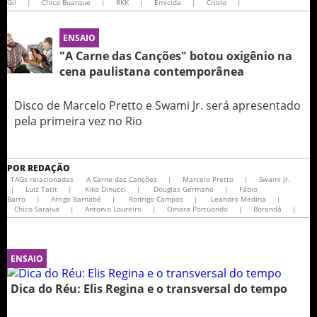
Gil
|
Chico Buarque
|
RKK
|
Emicida
|
Criolo
|
ENSAIO
"A Carne das Canções" botou oxigênio na
cena paulistana contemporânea
Disco de Marcelo Pretto e Swami Jr. será apresentado
pela primeira vez no Rio
POR
REDAÇÃO
TAGs relacionadas
A Carne das Canções
|
Marcelo Pretto
|
Swami Jr.
|
Luiz Tatit
|
Kiko Dinucci
|
Douglas Germano
|
Fábio
Barro
|
Arrigo Barnabé
|
Rodrigo Campos
|
Leandro Medina
|
Chico Saraiva
|
Antonio Loureiro
|
Omara Portuondo
|
Borandá
|
ENSAIO
Dica do Réu: Elis Regina e o transversal do tempo