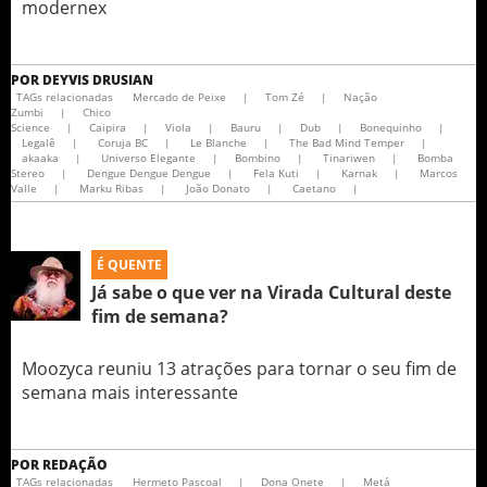
modernex
POR
DEYVIS DRUSIAN
TAGs relacionadas
Mercado de Peixe
|
Tom Zé
|
Nação
Zumbi
|
Chico
Science
|
Caipira
|
Viola
|
Bauru
|
Dub
|
Bonequinho
|
Legalê
|
Coruja BC
|
Le Blanche
|
The Bad Mind Temper
|
akaaka
|
Universo Elegante
|
Bombino
|
Tinariwen
|
Bomba
Stereo
|
Dengue Dengue Dengue
|
Fela Kuti
|
Karnak
|
Marcos
Valle
|
Marku Ribas
|
João Donato
|
Caetano
|
É QUENTE
Já sabe o que ver na Virada Cultural deste
fim de semana?
Moozyca reuniu 13 atrações para tornar o seu fim de
semana mais interessante
POR
REDAÇÃO
TAGs relacionadas
Hermeto Pascoal
|
Dona Onete
|
Metá