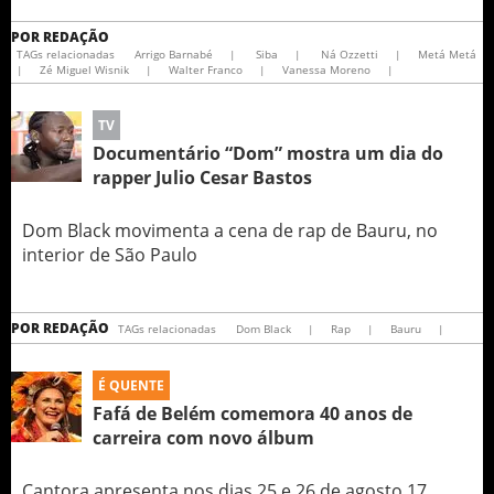
POR
REDAÇÃO
TAGs relacionadas
Arrigo Barnabé
|
Siba
|
Ná Ozzetti
|
Metá Metá
|
Zé Miguel Wisnik
|
Walter Franco
|
Vanessa Moreno
|
TV
Documentário “Dom” mostra um dia do
rapper Julio Cesar Bastos
Dom Black movimenta a cena de rap de Bauru, no
interior de São Paulo
POR
REDAÇÃO
TAGs relacionadas
Dom Black
|
Rap
|
Bauru
|
É QUENTE
Fafá de Belém comemora 40 anos de
carreira com novo álbum
Cantora apresenta nos dias 25 e 26 de agosto 17