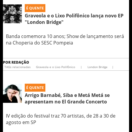
É QUENTE
Graveola e o Lixo Polifônico lança novo EP
"London Bridge"
Banda comemora 10 anos; Show de lançamento será
na Choperia do SESC Pompeia
POR
REDAÇÃO
TAGs relacionadas
Graveola e o Lixo Polifônico
|
London Bridge
|
É QUENTE
Arrigo Barnabé, Siba e Metá Metá se
apresentam no El Grande Concerto
IV edição do festival traz 70 artistas, de 28 a 30 de
agosto em SP