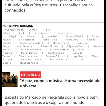
cultuado pela crítica e outros 10 trabalhos pouco
conhecidos
POR
DEYVIS DRUSIAN
TAGs relacionadas
Di Melo
|
EMI
Odeon
|
Recife
|
Pernambuco
|
Olmir Stocker
|
BNegão
|
Larissa Luz
|
Imorrível
|
Geraldo Vandré
|
Baden
Powell
|
Jair Rodriguez
|
Bob Di Melo
|
Pedro Diniz
|
Casona
Estúdio
|
Bomba do Hemetério
|
Maestro Forró
|
Madeira
Delay
|
Alan Oliveira
|
Rubens Pássaro
|
Miguel de Deus
|
Hermeto
Pascoal
|
Heraldo do Monte
|
Cláudio Bertrami
|
Astor
Piazzolla
|
Milton Banana
|
José Briamonte
|
Geraldo
Vespar
|
Dirceu baterista
|
Roberto Colossi
|
Jorge Ben
|
Chico
Buarque
|
Paulinho da Viola
|
Martinho da Vila
|
Trio
Mocotó
|
República Checa
|
ENTREVISTAS
"A paz, como a música, é uma necessidade
universal”
Baixista do Mercado de Peixe fala sobre novo álbum,
quebra de fronteiras e o caipira num mundo