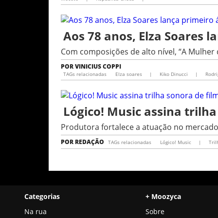
Aos 78 anos, Elza Soares l
Com composições de alto nível, “A Mulher
POR
VINICIUS COPPI
TAGs relacionadas
Elza soares
|
Kiko Dinucci
|
Rodr
Lógico! Music assina trilh
Produtora fortalece a atuação no mercad
POR
REDAÇÃO
TAGs relacionadas
Lógico! Music
|
Tri
Categorias
+ Moozyca
Na rua
Sobre