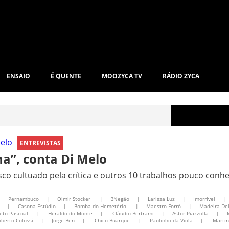
ENSAIO
É QUENTE
MOOZYCA TV
RÁDIO ZYCA
ENTREVISTAS
na”, conta Di Melo
sco cultuado pela crítica e outros 10 trabalhos pouco conh
|
Pernambuco
|
Olmir Stocker
|
BNegão
|
Larissa Luz
|
Imorrível
|
|
Casona Estúdio
|
Bomba do Hemetério
|
Maestro Forró
|
Madeira De
eto Pascoal
|
Heraldo do Monte
|
Cláudio Bertrami
|
Astor Piazzolla
|
berto Colossi
|
Jorge Ben
|
Chico Buarque
|
Paulinho da Viola
|
Martin