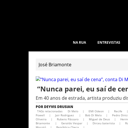
NA RUA
ENTREVISTAS
“Nunca parei, eu saí de ce
Em 40 anos de estrada, artista produziu di
POR
DEYVIS DRUSIAN
TAGs relacionadas
Di Melo
|
EMI Odeon
|
Recife
Powell
|
Jair Rodriguez
|
Bob Di Melo
|
Pedro Diniz
Oliveira
|
Rubens Pássaro
|
Miguel de Deus
|
Herm
Briamonte
|
Geraldo Vespar
|
Dirceu baterista
|
Ro
Mocotó
|
República Checa
|