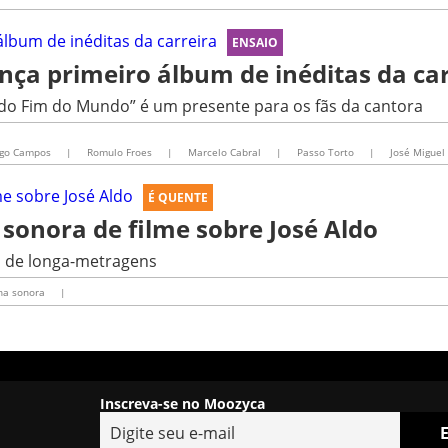
ENSAIO
ança primeiro álbum de inéditas da ca
 do Fim do Mundo” é um presente para os fãs da cantora
igo Campos
|
Romulo Froes
|
Marcelo Cabral
|
Passo Torto
|
José Miguel
É QUENTE
a sonora de filme sobre José Aldo
o de longa-metragens
lha sonora
|
Inscreva-se no Moozyca