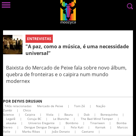
ENTREVISTAS
"A paz, como a música, é uma necessidade
universal”
Baixista do Mercado de Peixe fala sobre novo álbum,
quebra de fronteiras e o caipira num mundo
modernex
POR
DEYVIS DRUSIAN
TAGs relacionadas
Mercado de Peixe
|
Tom Zé
|
Nação
Zumbi
|
Chico
Science
|
Caipira
|
Viola
|
Bauru
|
Dub
|
Bonequinho
|
Legalê
|
Coruja BC
|
Le Blanche
|
The Bad Mind Temper
|
akaaka
|
Universo Elegante
|
Bombino
|
Tinariwen
|
Bomba
Stereo
|
Dengue Dengue Dengue
|
Fela Kuti
|
Karnak
|
Marcos
Valle
|
Marku Ribas
|
João Donato
|
Caetano
|