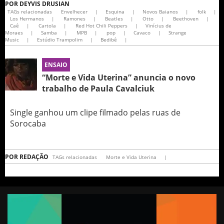
POR
DEYVIS DRUSIAN
TAGs relacionadas
Envelhecer
|
Esquina
|
Novos Baianos
|
folk
|
Los Hermanos
|
Ramones
|
Beatles
|
Otto
|
Beethoven
|
Caê
|
Cartola
|
Red Hot Chili Peppers
|
Vinícius de
Moraes
|
Samba
|
MPB
|
pop
|
Cavaco
|
Strange
Music
|
Estúdio Trampolim
|
Bedibê
|
ENSAIO
“Morte e Vida Uterina” anuncia o novo
trabalho de Paula Cavalciuk
Single ganhou um clipe filmado pelas ruas de
Sorocaba
POR
REDAÇÃO
TAGs relacionadas
Morte e Vida Uterina
|