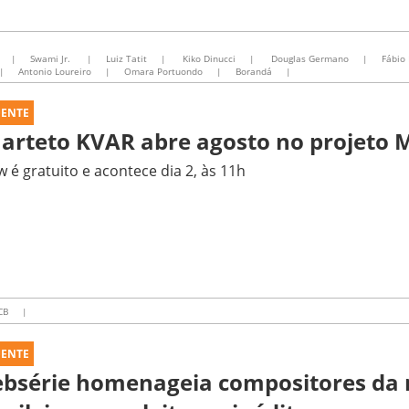
|
Swami Jr.
|
Luiz Tatit
|
Kiko Dinucci
|
Douglas Germano
|
Fábio 
|
Antonio Loureiro
|
Omara Portuondo
|
Borandá
|
UENTE
arteto KVAR abre agosto no projeto 
 é gratuito e acontece dia 2, às 11h
CB
|
UENTE
bsérie homenageia compositores da