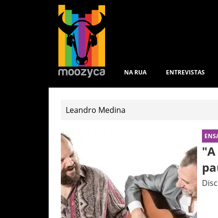
NA RUA
ENTREVISTAS
ENS
"A
pa
Disc