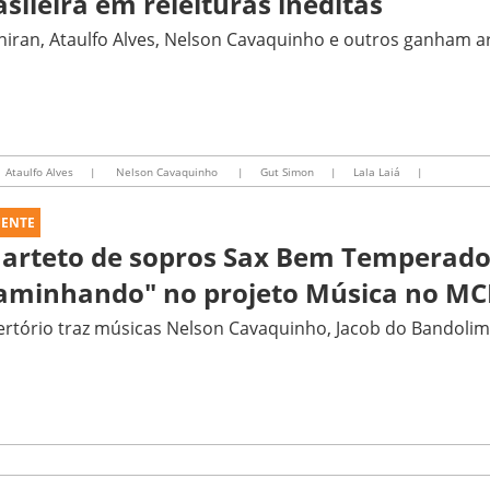
asileira em releituras inéditas
iran, Ataulfo Alves, Nelson Cavaquinho e outros ganham ar
Ataulfo Alves
|
Nelson Cavaquinho
|
Gut Simon
|
Lala Laiá
|
UENTE
arteto de sopros Sax Bem Temperado
aminhando" no projeto Música no MC
rtório traz músicas Nelson Cavaquinho, Jacob do Bandolim 