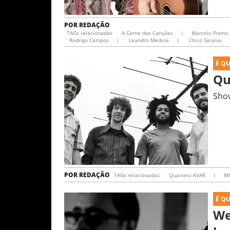
POR
REDAÇÃO
TAGs relacionadas
A Carne das Canções
|
Marcelo Pretto
Rodrigo Campos
|
Leandro Medina
|
Chico Saraiva
É Q
Qu
Show
POR
REDAÇÃO
TAGs relacionadas
Quarteto KVAR
|
M
É Q
We