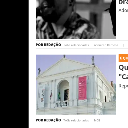
br
Adon
POR
REDAÇÃO
TAGs relacionadas
Adoniran Barbosa
|
É Q
Qu
"C
Repe
POR
REDAÇÃO
TAGs relacionadas
MCB
|