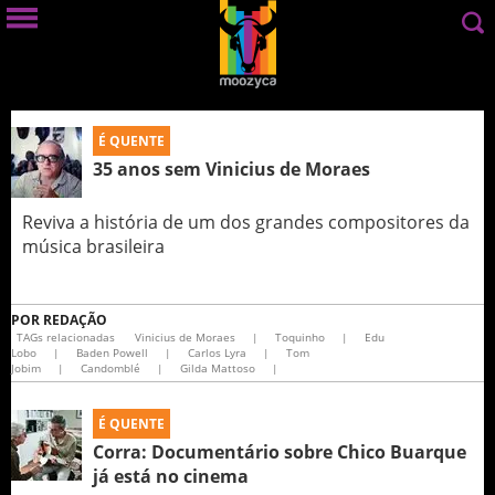
É QUENTE
35 anos sem Vinicius de Moraes
Reviva a história de um dos grandes compositores da
música brasileira
POR
REDAÇÃO
TAGs relacionadas
Vinicius de Moraes
|
Toquinho
|
Edu
Lobo
|
Baden Powell
|
Carlos Lyra
|
Tom
Jobim
|
Candomblé
|
Gilda Mattoso
|
É QUENTE
Corra: Documentário sobre Chico Buarque
já está no cinema