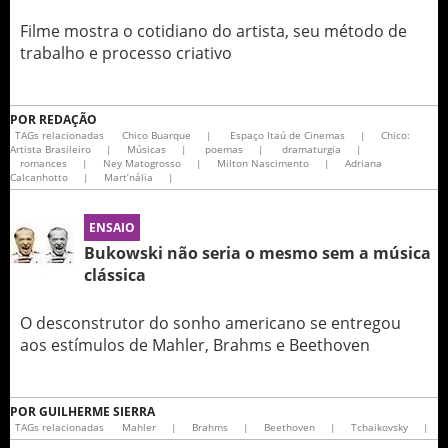
Filme mostra o cotidiano do artista, seu método de
trabalho e processo criativo
POR
REDAÇÃO
TAGs relacionadas
Chico Buarque
|
Espaço Itaú de Cinemas
|
Chico:
Artista Brasileiro
|
Músicas
|
poemas
|
dramaturgia
|
romances
|
Ney Matogrosso
|
Milton Nascimento
|
Adriana
Calcanhotto
|
Mart’nália
|
ENSAIO
Bukowski não seria o mesmo sem a música
clássica
O desconstrutor do sonho americano se entregou
aos estímulos de Mahler, Brahms e Beethoven
POR
GUILHERME SIERRA
TAGs relacionadas
Mahler
|
Brahms
|
Beethoven
|
Tchaikovsky
|