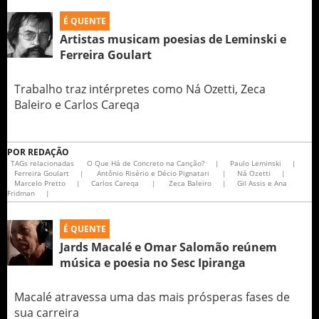
É QUENTE
Artistas musicam poesias de Leminski e
Ferreira Goulart
Trabalho traz intérpretes como Ná Ozetti, Zeca
Baleiro e Carlos Careqa
POR
REDAÇÃO
TAGs relacionadas
O Que Há de Concreto na Canção?
|
Paulo Leminski
|
Ferreira Goulart
|
Antônio Risério e Décio Pignatari
|
Ná Ozetti
|
Marcelo Pretto
|
Carlos Careqa
|
Zeca Baleiro
|
Gil Assis e Ana
Fridman
|
É QUENTE
Jards Macalé e Omar Salomão reúnem
música e poesia no Sesc Ipiranga
Macalé atravessa uma das mais prósperas fases de
sua carreira