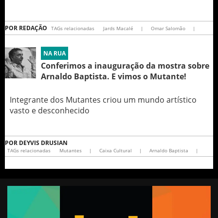
POR
REDAÇÃO
TAGs relacionadas
Jards Macalé
|
Omar Salomão
|
NA RUA
Conferimos a inauguração da mostra sobre
Arnaldo Baptista. E vimos o Mutante!
Integrante dos Mutantes criou um mundo artístico
vasto e desconhecido
POR
DEYVIS DRUSIAN
TAGs relacionadas
Mutantes
|
Caixa Cultural
|
Arnaldo Baptista
|