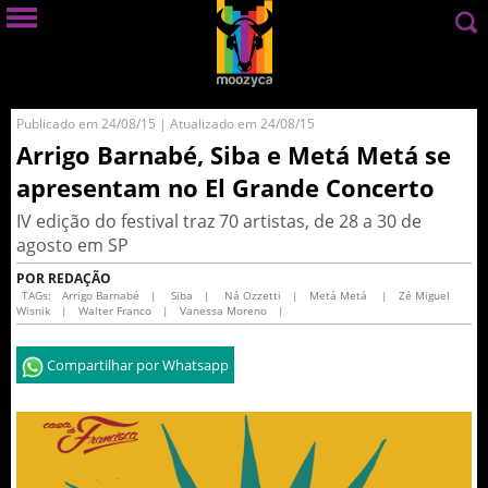
Publicado em 24/08/15 | Atualizado em 24/08/15
Arrigo Barnabé, Siba e Metá Metá se
apresentam no El Grande Concerto
IV edição do festival traz 70 artistas, de 28 a 30 de
agosto em SP
POR REDAÇÃO
TAGs:
Arrigo Barnabé
|
Siba
|
Ná Ozzetti
|
Metá Metá
|
Zé Miguel
Wisnik
|
Walter Franco
|
Vanessa Moreno
|
Compartilhar por Whatsapp