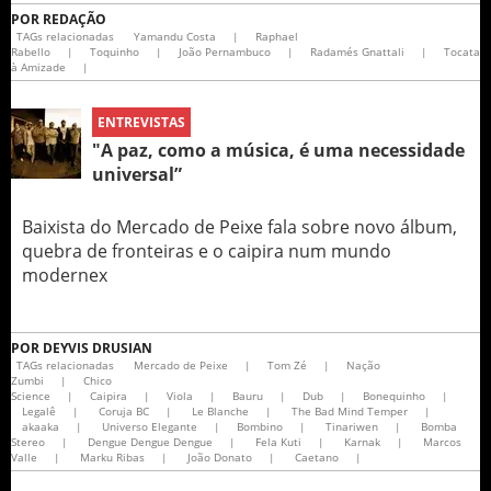
POR
REDAÇÃO
TAGs relacionadas
Yamandu Costa
|
Raphael
Rabello
|
Toquinho
|
João Pernambuco
|
Radamés Gnattali
|
Tocata
à Amizade
|
ENTREVISTAS
"A paz, como a música, é uma necessidade
universal”
Baixista do Mercado de Peixe fala sobre novo álbum,
quebra de fronteiras e o caipira num mundo
modernex
POR
DEYVIS DRUSIAN
TAGs relacionadas
Mercado de Peixe
|
Tom Zé
|
Nação
Zumbi
|
Chico
Science
|
Caipira
|
Viola
|
Bauru
|
Dub
|
Bonequinho
|
Legalê
|
Coruja BC
|
Le Blanche
|
The Bad Mind Temper
|
akaaka
|
Universo Elegante
|
Bombino
|
Tinariwen
|
Bomba
Stereo
|
Dengue Dengue Dengue
|
Fela Kuti
|
Karnak
|
Marcos
Valle
|
Marku Ribas
|
João Donato
|
Caetano
|