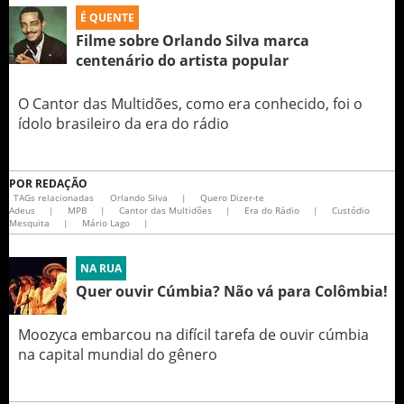
É QUENTE
Filme sobre Orlando Silva marca
centenário do artista popular
O Cantor das Multidões, como era conhecido, foi o
ídolo brasileiro da era do rádio
POR
REDAÇÃO
TAGs relacionadas
Orlando Silva
|
Quero Dizer-te
Adeus
|
MPB
|
Cantor das Multidões
|
Era do Rádio
|
Custódio
Mesquita
|
Mário Lago
|
NA RUA
Quer ouvir Cúmbia? Não vá para Colômbia!
Moozyca embarcou na difícil tarefa de ouvir cúmbia
na capital mundial do gênero