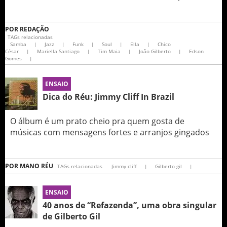
POR
REDAÇÃO
TAGs relacionadas
Samba
|
Jazz
|
Funk
|
Soul
|
Ella
|
Chico
César
|
Mariella Santiago
|
Tim Maia
|
João Gilberto
|
Edson
Gomes
|
ENSAIO
Dica do Réu: Jimmy Cliff In Brazil
O álbum é um prato cheio pra quem gosta de
músicas com mensagens fortes e arranjos gingados
POR
MANO RÉU
TAGs relacionadas
Jimmy cliff
|
Gilberto gil
|
ENSAIO
40 anos de “Refazenda”, uma obra singular
de Gilberto Gil