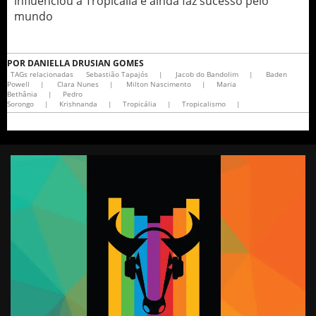
influenciou a Tropicália e ainda faz sucesso pelo
mundo
POR
DANIELLA DRUSIAN GOMES
TAGs relacionadas
Sebastião Tapajós
|
Jacob do Bandolim
|
Baden
Powell
|
Clara Nunes
|
Milton Nascimento
|
Maria
Bethânia
|
Pedro
Sorongo
|
Krishnanda
|
Tropicália
|
Tropicalismo
|