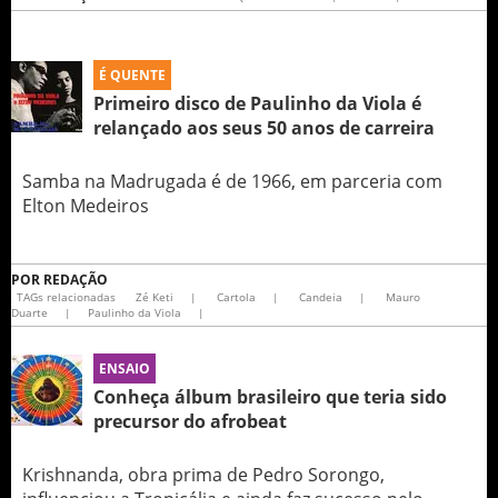
É QUENTE
Primeiro disco de Paulinho da Viola é
relançado aos seus 50 anos de carreira
Samba na Madrugada é de 1966, em parceria com
Elton Medeiros
POR
REDAÇÃO
TAGs relacionadas
Zé Keti
|
Cartola
|
Candeia
|
Mauro
Duarte
|
Paulinho da Viola
|
ENSAIO
Conheça álbum brasileiro que teria sido
precursor do afrobeat
Krishnanda, obra prima de Pedro Sorongo,