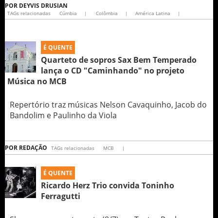
POR
DEYVIS DRUSIAN
TAGs relacionadas
Cúmbia
|
Colômbia
|
América Latina
|
É QUENTE
Quarteto de sopros Sax Bem Temperado
lança o CD "Caminhando" no projeto
Música no MCB
Repertório traz músicas Nelson Cavaquinho, Jacob do
Bandolim e Paulinho da Viola
POR
REDAÇÃO
TAGs relacionadas
MCB
|
É QUENTE
Ricardo Herz Trio convida Toninho
Ferragutti