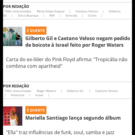
POR
REDAÇÃO
TAGs relacionadas
Rémy Kolpa Kopoul
|
Caetano Veloso
|
Gilberto
Gil
|
Chico Buarque
|
RKK
|
Emicida
|
Criolo
|
É QUENTE
Gilberto Gil e Caetano Veloso negam pedido
de boicote à Israel feito por Roger Waters
Carta do ex-líder do Pink Floyd afirma: "Tropicália não
combina com apartheid"
POR
REDAÇÃO
TAGs relacionadas
Roger Waters
|
Gilberto Gil
|
Caetano Veloso
|
Palestina
|
Israel
|
É QUENTE
Mariella Santiago lança segundo álbum
"Ella" traz influências de funk, soul, samba e jazz