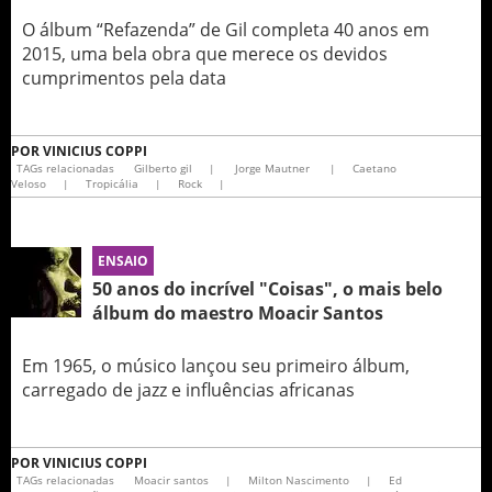
O álbum “Refazenda” de Gil completa 40 anos em
2015, uma bela obra que merece os devidos
cumprimentos pela data
POR
VINICIUS COPPI
TAGs relacionadas
Gilberto gil
|
Jorge Mautner
|
Caetano
Veloso
|
Tropicália
|
Rock
|
ENSAIO
50 anos do incrível "Coisas", o mais belo
álbum do maestro Moacir Santos
Em 1965, o músico lançou seu primeiro álbum,
carregado de jazz e influências africanas
POR
VINICIUS COPPI
TAGs relacionadas
Moacir santos
|
Milton Nascimento
|
Ed