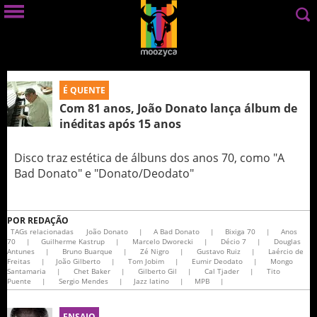
É QUENTE
Com 81 anos, João Donato lança álbum de
inéditas após 15 anos
Disco traz estética de álbuns dos anos 70, como "A
Bad Donato" e "Donato/Deodato"
POR
REDAÇÃO
TAGs relacionadas
João Donato
|
A Bad Donato
|
Bixiga 70
|
Anos
70
|
Guilherme Kastrup
|
Marcelo Dworecki
|
Décio 7
|
Douglas
Antunes
|
Bruno Buarque
|
Zé Nigro
|
Gustavo Ruiz
|
Laércio de
Freitas
|
João Gilberto
|
Tom Jobim
|
Eumir Deodato
|
Mongo
Santamaria
|
Chet Baker
|
Gilberto Gil
|
Cal Tjader
|
Tito
Puente
|
Sergio Mendes
|
Jazz latino
|
MPB
|
ENSAIO