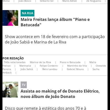
Motta
|
João Bosco
|
Gilberto Gil
|
Mario Adnet
|
Zé Nogueira
|
NA RUA
Maíra Freitas lança álbum "Piano e
Batucada"
Show acontece em 18 de fevereiro com a participação
de João Sabiá e Marina de La Riva
POR
REDAÇÃO
TAGs relacionadas
Marina de La Riva
|
Piano e Batucada
|
Maíra
Freitas
|
Martnalia
|
Felipe Cordeiro
|
Martinho da Vila
|
Oswaldo
Pereira
|
João Sabiá
|
Beto Landau
|
Gabriel Moura
|
Sacha
Amback
|
TV
Assista ao making of de Donato Elétrico,
novo álbum de João Donato
Disco que remete à estética dos anos 70 e à