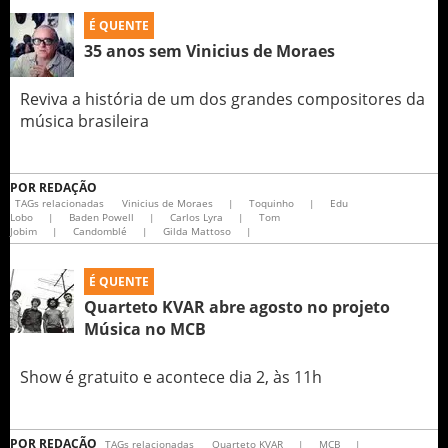
É QUENTE
35 anos sem Vinicius de Moraes
Reviva a história de um dos grandes compositores da
música brasileira
POR
REDAÇÃO
TAGs relacionadas
Vinicius de Moraes
|
Toquinho
|
Edu
Lobo
|
Baden Powell
|
Carlos Lyra
|
Tom
Jobim
|
Candomblé
|
Gilda Mattoso
|
É QUENTE
Quarteto KVAR abre agosto no projeto
Música no MCB
Show é gratuito e acontece dia 2, às 11h
POR
REDAÇÃO
TAGs relacionadas
Quarteto KVAR
|
MCB
|