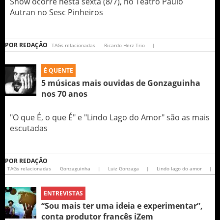
Show ocorre nesta sexta (8/7), no Teatro Paulo
Autran no Sesc Pinheiros
POR
REDAÇÃO
TAGs relacionadas
Ricardo Herz Trio
|
É QUENTE
5 músicas mais ouvidas de Gonzaguinha
nos 70 anos
"O que É, o que É" e "Lindo Lago do Amor" são as mais
escutadas
POR
REDAÇÃO
TAGs relacionadas
Gonzaguinha
|
Luiz Gonzaga
|
Lindo lago do amor
|
ENTREVISTAS
“Sou mais ter uma ideia e experimentar”,
conta produtor francês iZem