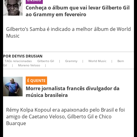
Conheça o álbum que vai levar Gilberto Gil
ao Grammy em fevereiro
Gilberto’s Samba é indicado a melhor álbum de World
Music
POR
DEYVIS DRUSIAN
TAGs relacionadas
Gilberto Gil
|
Grammy
|
World Music
|
Bem
Gil
|
Moreno Veloso
|
É QUENTE
Morre jornalista francês divulgador da
música brasileira
Rémy Kolpa Kopoul era apaixonado pelo Brasil e foi
amigo de Caetano Veloso, Gilberto Gil e Chico
Buarque