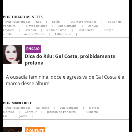
POR
THIAGO MENEZES
TAGs relacionadas
Rap
|
Baião
|
Quinteto Armorial
|
Jackson do
Pandeiro
|
Novos Baianos
|
Luiz Gonzaga
|
Dorival
Caymmi
|
Belchior
|
Costa a Costa
|
Raul Seixas
|
Nação
Zumbi
|
Caetano Veloso
|
Gilberto Gil
|
ENSAIO
Dica do Réu: Gal Costa, proibidamente
profana
A ousadia feminina, doce e agressiva de Gal Costa é a
marca desse álbum
POR
MANO RÉU
TAGs relacionadas
Gal costa
|
Luiz Gonzaga
|
Moraes
Moreira
|
Gonza Jr
|
Jackson do Pandeiro
|
Gilberto
Gil
|
Djavan
|
É QUENTE