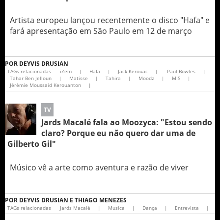
Artista europeu lançou recentemente o disco "Hafa" e
fará apresentação em São Paulo em 12 de março
POR
DEYVIS DRUSIAN
TAGs relacionadas
iZem
|
Hafa
|
Jack Kerouac
|
Paul Bowles
|
Tahar Ben Jelloun
|
Matisse
|
Tahira
|
Moodz
|
MIS
|
Jérémie Moussaid Kerouanton
|
TV
Jards Macalé fala ao Moozyca: "Estou sendo
claro? Porque eu não quero dar uma de
Gilberto Gil"
Músico vê a arte como aventura e razão de viver
POR
DEYVIS DRUSIAN E THIAGO MENEZES
TAGs relacionadas
Jards Macalé
|
Musica
|
Dança
|
Entrevista
|