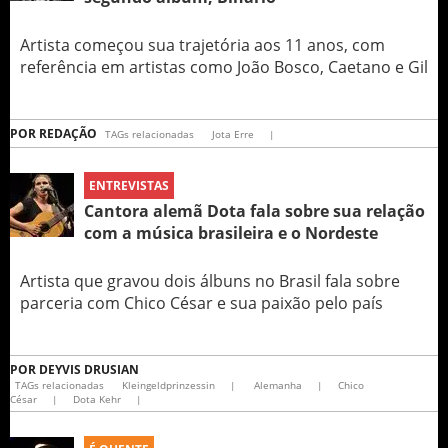
Artista começou sua trajetória aos 11 anos, com
referência em artistas como João Bosco, Caetano e Gil
POR
REDAÇÃO
TAGs relacionadas
Jota Erre
|
ENTREVISTAS
Cantora alemã Dota fala sobre sua relação
com a música brasileira e o Nordeste
Artista que gravou dois álbuns no Brasil fala sobre
parceria com Chico César e sua paixão pelo país
POR
DEYVIS DRUSIAN
TAGs relacionadas
Kleingeldprinzessin
|
Alemanha
|
Chico
César
|
Dota Kehr
|