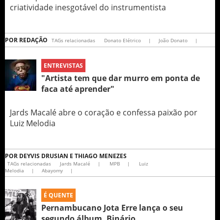
criatividade inesgotável do instrumentista
POR
REDAÇÃO
TAGs relacionadas
Donato Elétrico
|
João Donato
|
ENTREVISTAS
"Artista tem que dar murro em ponta de
faca até aprender"
Jards Macalé abre o coração e confessa paixão por
Luiz Melodia
POR
DEYVIS DRUSIAN E THIAGO MENEZES
TAGs relacionadas
Jards Macalé
|
MPB
|
Luiz
Melodia
|
Abayomy
|
É QUENTE
Pernambucano Jota Erre lança o seu
segundo álbum, Binário