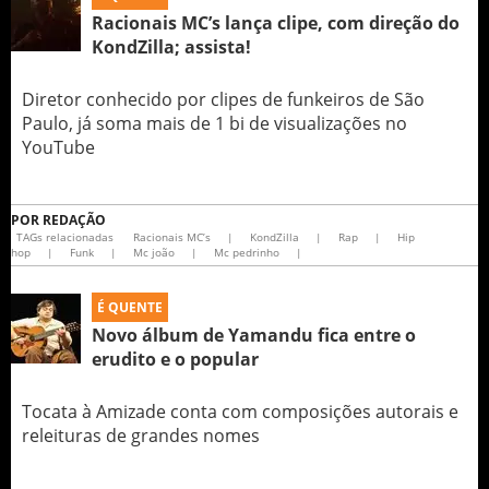
Racionais MC’s lança clipe, com direção do
KondZilla; assista!
Diretor conhecido por clipes de funkeiros de São
Paulo, já soma mais de 1 bi de visualizações no
YouTube
POR
REDAÇÃO
TAGs relacionadas
Racionais MC’s
|
KondZilla
|
Rap
|
Hip
hop
|
Funk
|
Mc joão
|
Mc pedrinho
|
É QUENTE
Novo álbum de Yamandu fica entre o
erudito e o popular
Tocata à Amizade conta com composições autorais e
releituras de grandes nomes