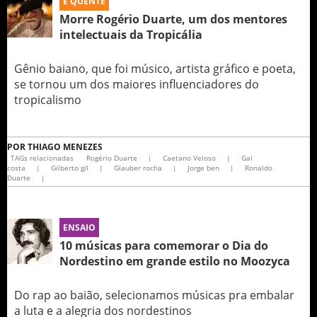
É QUENTE
Morre Rogério Duarte, um dos mentores
intelectuais da Tropicália
Gênio baiano, que foi músico, artista gráfico e poeta,
se tornou um dos maiores influenciadores do
tropicalismo
POR
THIAGO MENEZES
TAGs relacionadas
Rogério Duarte
|
Caetano Veloso
|
Gal
costa
|
Gilberto gil
|
Glauber rocha
|
Jorge ben
|
Ronaldo
Duarte
|
ENSAIO
10 músicas para comemorar o Dia do
Nordestino em grande estilo no Moozyca
Do rap ao baião, selecionamos músicas pra embalar
a luta e a alegria dos nordestinos