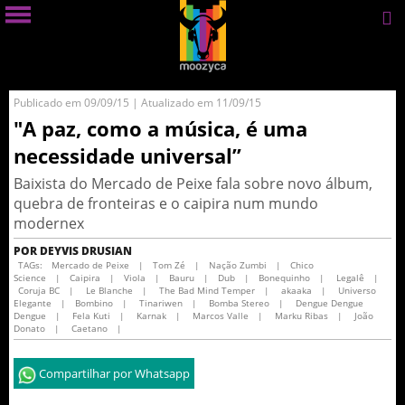
Publicado em 09/09/15 | Atualizado em 11/09/15
"A paz, como a música, é uma
necessidade universal”
Baixista do Mercado de Peixe fala sobre novo álbum,
quebra de fronteiras e o caipira num mundo
modernex
POR DEYVIS DRUSIAN
TAGs:
Mercado de Peixe
|
Tom Zé
|
Nação Zumbi
|
Chico
Science
|
Caipira
|
Viola
|
Bauru
|
Dub
|
Bonequinho
|
Legalê
|
Coruja BC
|
Le Blanche
|
The Bad Mind Temper
|
akaaka
|
Universo
Elegante
|
Bombino
|
Tinariwen
|
Bomba Stereo
|
Dengue Dengue
Dengue
|
Fela Kuti
|
Karnak
|
Marcos Valle
|
Marku Ribas
|
João
Donato
|
Caetano
|
Compartilhar por Whatsapp