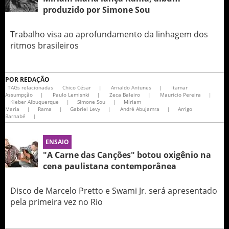
produzido por Simone Sou
Trabalho visa ao aprofundamento da linhagem dos
ritmos brasileiros
POR
REDAÇÃO
TAGs relacionadas
Chico César
|
Arnaldo Antunes
|
Itamar
Assumpção
|
Paulo Lemisnki
|
Zeca Baleiro
|
Mauricio Pereira
|
Kleber Albuquerque
|
Simone Sou
|
Míriam
Maria
|
Rama
|
Gabriel Levy
|
André Abujamra
|
Arrigo
Barnabé
|
ENSAIO
"A Carne das Canções" botou oxigênio na
cena paulistana contemporânea
Disco de Marcelo Pretto e Swami Jr. será apresentado
pela primeira vez no Rio