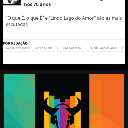
nos 70 anos
"O que É, o que É" e "Lindo Lago do Amor" são as mais
escutadas
POR
REDAÇÃO
TAGs relacionadas
Gonzaguinha
|
Luiz Gonzaga
|
Lindo lago do amor
|