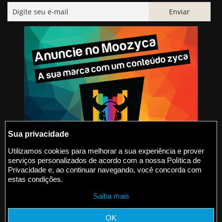
Sua privacidade
Utilizamos cookies para melhorar a sua experiência e prover
serviços personalizados de acordo com a nossa Política de
@2015-2026 Moozyca
Privacidade e, ao continuar navegando, você concorda com
estas condições.
contato@moozyca.com
Saiba mais
moozyca.com
OK