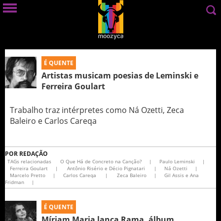
É QUENTE
Artistas musicam poesias de Leminski e
Ferreira Goulart
Trabalho traz intérpretes como Ná Ozetti, Zeca
Baleiro e Carlos Careqa
POR
REDAÇÃO
TAGs relacionadas
O Que Há de Concreto na Canção?
|
Paulo Leminski
|
Ferreira Goulart
|
Antônio Risério e Décio Pignatari
|
Ná Ozetti
|
Marcelo Pretto
|
Carlos Careqa
|
Zeca Baleiro
|
Gil Assis e Ana
Fridman
|
É QUENTE
Míriam Maria lança Rama, álbum