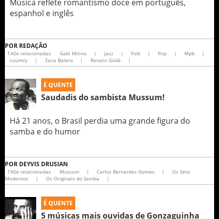
Música reflete romantismo doce em português,
espanhol e inglês
POR
REDAÇÃO
TAGs relacionadas
Gabi Milino
|
Jazz
|
Folk
|
Pop
|
Mpb
|
country
|
Zeca Balero
|
Renato Godá
|
É QUENTE
Saudadis do sambista Mussum!
Há 21 anos, o Brasil perdia uma grande figura do
samba e do humor
POR
DEYVIS DRUSIAN
TAGs relacionadas
Mussum
|
Carlos Bernardes Gomes
|
Os Sete
Modernos
|
Os Originais do Samba
|
É QUENTE
5 músicas mais ouvidas de Gonzaguinha