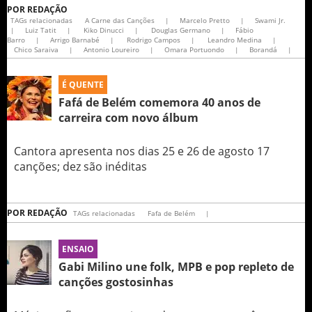
POR
REDAÇÃO
TAGs relacionadas
A Carne das Canções
|
Marcelo Pretto
|
Swami Jr.
|
Luiz Tatit
|
Kiko Dinucci
|
Douglas Germano
|
Fábio
Barro
|
Arrigo Barnabé
|
Rodrigo Campos
|
Leandro Medina
|
Chico Saraiva
|
Antonio Loureiro
|
Omara Portuondo
|
Borandá
|
É QUENTE
Fafá de Belém comemora 40 anos de
carreira com novo álbum
Cantora apresenta nos dias 25 e 26 de agosto 17
canções; dez são inéditas
POR
REDAÇÃO
TAGs relacionadas
Fafa de Belém
|
ENSAIO
Gabi Milino une folk, MPB e pop repleto de
canções gostosinhas