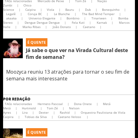
TAGs relacionadas
Mercado de Peixe
|
Tom Zé
|
Nação
Zumbi
|
Chico
Science
|
Caipira
|
Viola
|
Bauru
|
Dub
|
Bonequinho
|
Legalê
|
Coruja BC
|
Le Blanche
|
The Bad Mind Temper
|
akaaka
|
Universo Elegante
|
Bombino
|
Tinariwen
|
Bomba
Stereo
|
Dengue Dengue Dengue
|
Fela Kuti
|
Karnak
|
Marcos
Valle
|
Marku Ribas
|
João Donato
|
Caetano
|
É QUENTE
Já sabe o que ver na Virada Cultural deste
fim de semana?
Moozyca reuniu 13 atrações para tornar o seu fim de
semana mais interessante
POR
REDAÇÃO
TAGs relacionadas
Hermeto Pascoal
|
Dona Onete
|
Metá
Metá
|
Hurtmold
|
Tom Zé
|
Nelson
Ayres
|
Lira
|
Dexter
|
Rashid
|
Orquestra Paulistana de Viola
Caipira
|
Tobias da Silva
|
Caetano Veloso
|
É QUENTE