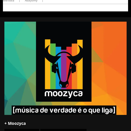
Melodia
|
Abayomy
|
+ Moozyca