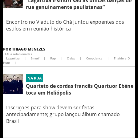
“Lagartixa e smurf são as únicas danças de
rua genuinamente paulistanas”
Encontro no Viaduto do Chá juntou expoentes dos
estilos em reunião histórica
POR
THIAGO MENEZES
TAGs relacionadas
Lagartixa
|
Smurf
|
Rap
|
Crdsp
|
Coopdanca
|
Thaíde e Dj
Hum
|
NA RUA
Quarteto de cordas francês Quartuor Ebène
toca em Heliópolis
Inscrições para show devem ser feitas
antecipadamente; grupo lançou álbum chamado
Brazil