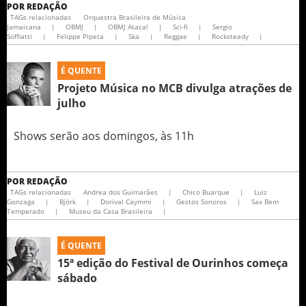
POR
REDAÇÃO
TAGs relacionadas
Orquestra Brasileira de Música
Jamaicana
|
OBMJ
|
OBMJ Ataca!
|
Sci-fi
|
Sergio
Soffiatti
|
Felippe Pipeta
|
Ska
|
Reggae
|
Rocksteady
|
É QUENTE
Projeto Música no MCB divulga atrações de
julho
Shows serão aos domingos, às 11h
POR
REDAÇÃO
TAGs relacionadas
Andrea dos Guimarães
|
Chico Buarque
|
Luiz
Gonzaga
|
Björk
|
Dorival Caymmi
|
Gestos Sonoros
|
Sax Bem
Temperado
|
Museu da Casa Brasileira
|
É QUENTE
15ª edição do Festival de Ourinhos começa
sábado