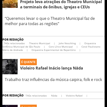
Projeto leva atrações do Theatro Municipal
a terminais de ônibus, igrejas e CEUs
“Queremos levar o que o Theatro Municipal faz de
melhor para todas as regiões”
POR
REDAÇÃO
TAGs relacionadas
Theatro Municipal
|
John Neschling
|
Orquestra
Sinfônica Municipal de São Paulo
|
Coro Lírico Municipal
|
Coral Paulistano
Mário de Andrade
|
Orquestra Experimental de Repertório
|
É QUENTE
Violeiro Rafael Inácio lança Nāda
Trabalho traz influências da música caipira, folk e rock
POR
REDAÇÃO
TAGs relacionadas
Nāda
|
Violeiro Rafael
|