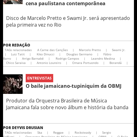
cena paulistana contemporânea
Disco de Marcelo Pretto e Swami Jr. será apresentado
pela primeira vez no Rio
POR
REDAÇÃO
TAGs relacionadas
A Carne das Canções
|
Marcelo Pretto
|
Swami Jr.
|
Luiz Tatit
|
Kiko Dinucci
|
Douglas Germano
|
Fábio
Barro
|
Arrigo Barnabé
|
Rodrigo Campos
|
Leandro Medina
|
Chico Saraiva
|
Antonio Loureiro
|
Omara Portuondo
|
Borandá
|
ENTREVISTAS
O baile jamaicano-tupiniquim da OBMJ
Produtor da Orquestra Brasileira de Música
Jamaicana fala sobre novo álbum e história da banda
POR
DEYVIS DRUSIAN
TAGs relacionadas
Ska
|
Reggae
|
Rocksteady
|
Sergio
Soffiatti
|
Orquestra Brasileira de Música Jamaicana
|
OBMJ
|
O Baile