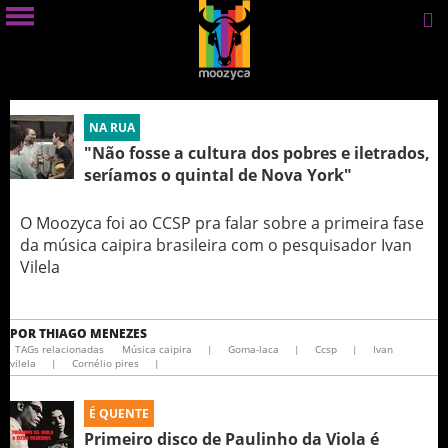
NA RUA
"Não fosse a cultura dos pobres e iletrados,
seríamos o quintal de Nova York"
O Moozyca foi ao CCSP pra falar sobre a primeira fase
da música caipira brasileira com o pesquisador Ivan
Vilela
POR
THIAGO MENEZES
TAGs relacionadas
Música caipira
|
Goma-laca
|
Ccsp
|
Ivan
vilela
|
Cornélio pires
|
É QUENTE
Primeiro disco de Paulinho da Viola é