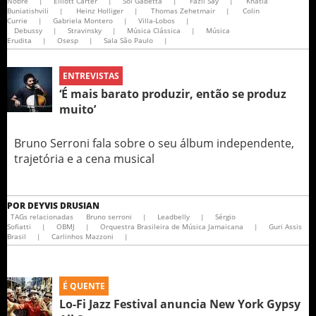
Nobre
|
Elliott Carter
|
Sol Gabetta
|
Fazil Say
|
Khatia
Buniatishvili
|
Heinz Holliger
|
Thomas Zehetmair
|
Colin
Currie
|
Gabriela Montero
|
Villa-Lobos
|
Debussy
|
Stravinsky
|
Música Clássica
|
Música
Erudita
|
Osesp
|
Sala São Paulo
|
ENTREVISTAS
‘É mais barato produzir, então se produz
muito’
Bruno Serroni fala sobre o seu álbum independente,
trajetória e a cena musical
POR
DEYVIS DRUSIAN
TAGs relacionadas
Bruno serroni
|
Leadbelly
|
Sérgio
Sofiatti
|
OBMJ
|
Orquestra Brasileira de Música Jamaicana
|
Guri Assis
Brasil
|
Carlinhos Mazzoni
|
É QUENTE
Lo-Fi Jazz Festival anuncia New York Gypsy