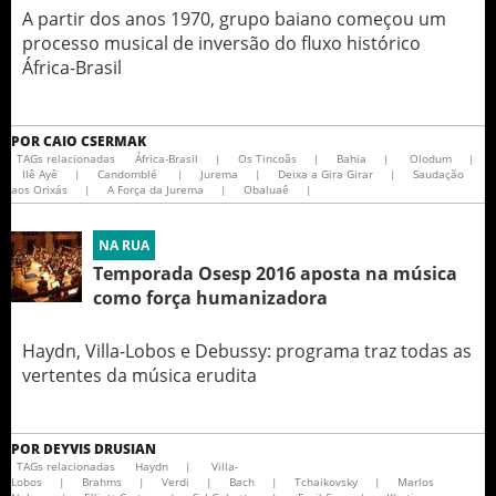
A partir dos anos 1970, grupo baiano começou um
processo musical de inversão do fluxo histórico
África-Brasil
POR
CAIO CSERMAK
TAGs relacionadas
África-Brasil
|
Os Tincoãs
|
Bahia
|
Olodum
|
Ilê Ayê
|
Candomblé
|
Jurema
|
Deixa a Gira Girar
|
Saudação
aos Orixás
|
A Força da Jurema
|
Obaluaê
|
NA RUA
Temporada Osesp 2016 aposta na música
como força humanizadora
Haydn, Villa-Lobos e Debussy: programa traz todas as
vertentes da música erudita
POR
DEYVIS DRUSIAN
TAGs relacionadas
Haydn
|
Villa-
Lobos
|
Brahms
|
Verdi
|
Bach
|
Tchaikovsky
|
Marlos