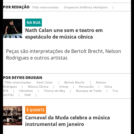
POR
REDAÇÃO
TAGs relacionadas
Orquestra Sinfônica Heliópolis
|
NA RUA
Nath Calan une som e teatro em
espetáculo de música cênica
Peças são interpretações de Bertolt Brecht, Nelson
Rodrigues e outros artistas
POR
DEYVIS DRUSIAN
TAGs relacionadas
Nath Calan
|
Bertolt Brecht
|
Nelson
Rodrigues
|
Música Cênica
|
Unesp
|
Percussão
|
Valsa
Nº6
|
Vibrafone
|
Thierry de Mey
|
Musique de Table
|
Trio
DizTrês
|
PIAP
|
É QUENTE
Carnaval da Muda celebra a música
instrumental em janeiro