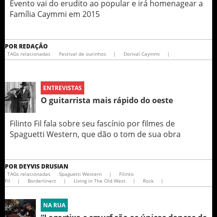
Evento vai do erudito ao popular e irá homenagear a
Família Caymmi em 2015
POR
REDAÇÃO
TAGs relacionadas
Festival de ourinhos
|
Dorival Caymmi
|
ENTREVISTAS
O guitarrista mais rápido do oeste
Filinto Fil fala sobre seu fascínio por filmes de
Spaguetti Western, que dão o tom de sua obra
POR
DEYVIS DRUSIAN
TAGs relacionadas
Spaguetti Western
|
Filinto
Fil
|
Borderlinerz
|
Living in The Old West
|
Rock
|
NA RUA