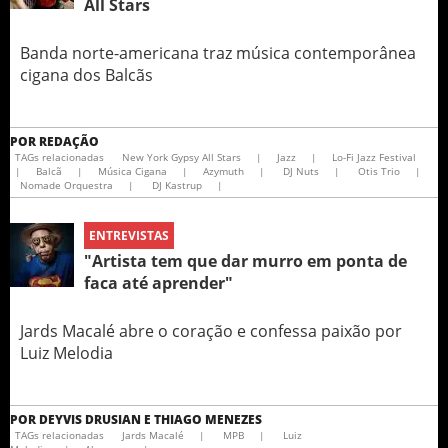
All Stars
Banda norte-americana traz música contemporânea
cigana dos Balcãs
POR
REDAÇÃO
TAGs relacionadas
New York Gypsy All Stars
|
Jazz
|
Lo-Fi Jazz Festival
|
Balcã
|
Música Cigana
|
Azymuth
|
DJ Nuts
|
Otis Trio
|
Nomade Orquestra
|
DJ Kastrup
|
ENTREVISTAS
"Artista tem que dar murro em ponta de
faca até aprender"
Jards Macalé abre o coração e confessa paixão por
Luiz Melodia
POR
DEYVIS DRUSIAN E THIAGO MENEZES
TAGs relacionadas
Jards Macalé
|
MPB
|
Luiz