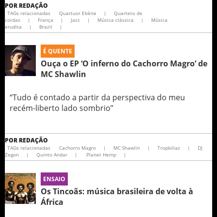
POR
REDAÇÃO
TAGs relacionadas
Quartuor Ebène
|
Quarteto de
cordas
|
França
|
Jazz
|
Música clássica
|
Música
erudita
|
Brazil
|
É QUENTE
Ouça o EP ‘O inferno do Cachorro Magro’ de
MC Shawlin
“Tudo é contado a partir da perspectiva do meu
recém-liberto lado sombrio’’
POR
REDAÇÃO
TAGs relacionadas
Cachorro Magro
|
MC Shawlin
|
Tropkillaz
|
DJ
Zegon
|
Quinto Andar
|
Planet Hemp
|
ENSAIO
Os Tincoãs: música brasileira de volta à
África