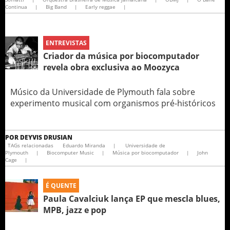
Continua
|
Big Band
|
Early reggae
|
ENTREVISTAS
Criador da música por biocomputador
revela obra exclusiva ao Moozyca
Músico da Universidade de Plymouth fala sobre
experimento musical com organismos pré-históricos
POR
DEYVIS DRUSIAN
TAGs relacionadas
Eduardo Miranda
|
Universidade de
Plymouth
|
Biocomputer Music
|
Música por biocomputador
|
John
Cage
|
É QUENTE
Paula Cavalciuk lança EP que mescla blues,
MPB, jazz e pop