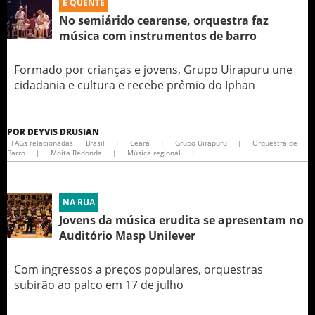
É QUENTE
No semiárido cearense, orquestra faz
música com instrumentos de barro
Formado por crianças e jovens, Grupo Uirapuru une
cidadania e cultura e recebe prêmio do Iphan
POR
DEYVIS DRUSIAN
TAGs relacionadas
Brasil
|
Ceará
|
Grupo Uirapuru
|
Orquestra de
Barro
|
Moita Redonda
|
Música regional
|
NA RUA
Jovens da música erudita se apresentam no
Auditório Masp Unilever
Com ingressos a preços populares, orquestras
subirão ao palco em 17 de julho