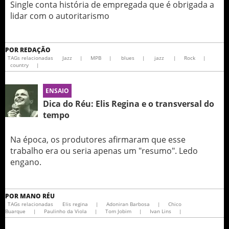
Single conta história de empregada que é obrigada a
lidar com o autoritarismo
POR
REDAÇÃO
TAGs relacionadas
Jazz
|
MPB
|
blues
|
jazz
|
Rock
|
country
|
ENSAIO
Dica do Réu: Elis Regina e o transversal do
tempo
Na época, os produtores afirmaram que esse
trabalho era ou seria apenas um "resumo". Ledo
engano.
POR
MANO RÉU
TAGs relacionadas
Elis regina
|
Adoniran Barbosa
|
Chico
Buarque
|
Paulinho da Viola
|
Tom Jobim
|
Ivan Lins
|