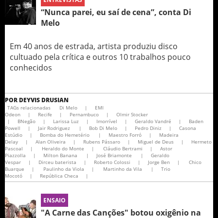
“Nunca parei, eu saí de cena”, conta Di
Melo
Em 40 anos de estrada, artista produziu disco
cultuado pela crítica e outros 10 trabalhos pouco
conhecidos
POR
DEYVIS DRUSIAN
TAGs relacionadas
Di Melo
|
EMI
Odeon
|
Recife
|
Pernambuco
|
Olmir Stocker
|
BNegão
|
Larissa Luz
|
Imorrível
|
Geraldo Vandré
|
Baden
Powell
|
Jair Rodriguez
|
Bob Di Melo
|
Pedro Diniz
|
Casona
Estúdio
|
Bomba do Hemetério
|
Maestro Forró
|
Madeira
Delay
|
Alan Oliveira
|
Rubens Pássaro
|
Miguel de Deus
|
Hermeto
Pascoal
|
Heraldo do Monte
|
Cláudio Bertrami
|
Astor
Piazzolla
|
Milton Banana
|
José Briamonte
|
Geraldo
Vespar
|
Dirceu baterista
|
Roberto Colossi
|
Jorge Ben
|
Chico
Buarque
|
Paulinho da Viola
|
Martinho da Vila
|
Trio
Mocotó
|
República Checa
|
ENSAIO
"A Carne das Canções" botou oxigênio na