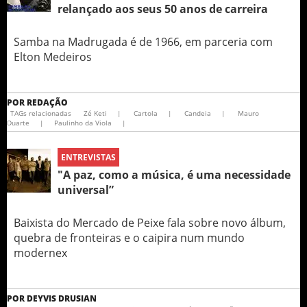
relançado aos seus 50 anos de carreira
Samba na Madrugada é de 1966, em parceria com
Elton Medeiros
POR
REDAÇÃO
TAGs relacionadas
Zé Keti
|
Cartola
|
Candeia
|
Mauro
Duarte
|
Paulinho da Viola
|
ENTREVISTAS
"A paz, como a música, é uma necessidade
universal”
Baixista do Mercado de Peixe fala sobre novo álbum,
quebra de fronteiras e o caipira num mundo
modernex
POR
DEYVIS DRUSIAN