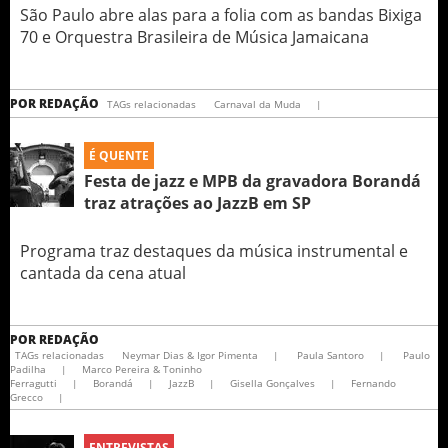
São Paulo abre alas para a folia com as bandas Bixiga
70 e Orquestra Brasileira de Música Jamaicana
POR
REDAÇÃO
TAGs relacionadas
Carnaval da Muda
|
É QUENTE
Festa de jazz e MPB da gravadora Borandá
traz atrações ao JazzB em SP
Programa traz destaques da música instrumental e
cantada da cena atual
POR
REDAÇÃO
TAGs relacionadas
Neymar Dias & Igor Pimenta
|
Paula Santoro
|
Paulo
Padilha
|
Marco Pereira & Toninho
Ferragutti
|
Borandá
|
JazzB
|
Gisella Gonçalves
|
Fernando
Grecco
|
ENTREVISTAS