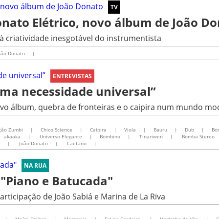
TV
onato Elétrico, novo álbum de João D
à criatividade inesgotável do instrumentista
oão Donato
|
ENTREVISTAS
uma necessidade universal”
novo álbum, quebra de fronteiras e o caipira num mundo m
ção Zumbi
|
Chico Science
|
Caipira
|
Viola
|
Bauru
|
Dub
|
Bo
akaaka
|
Universo Elegante
|
Bombino
|
Tinariwen
|
Bomba Stereo
|
João Donato
|
Caetano
|
NA RUA
 "Piano e Batucada"
rticipação de João Sabiá e Marina de La Riva