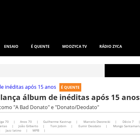
ENSAIO
É QUENTE
MOOZYCA TV
RÁDIO ZYCA
É QUENTE
lança álbum de inéditas após 15 anos
0, como "A Bad Donato" e "Donato/Deodato"
iga 70
|
Anos 70
|
Guilherme Kastrup
|
Marcelo Dworecki
|
Décio 7
eitas
|
João Gilberto
|
Tom Jobim
|
Eumir Deodato
|
Mongo Santamari
|
Jazz latino
|
MPB
|