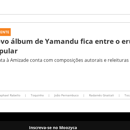
UENTE
vo álbum de Yamandu fica entre o eru
pular
ta à Amizade conta com composições autorais e releitura
aphael Rabello
|
Toquinho
|
João Pernambuco
|
Radamés Gnattali
|
Toc
Inscreva-se no Moozyca