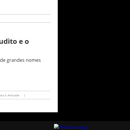
dito e o
s de grandes nomes
ata à Amizade
|