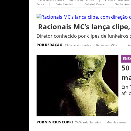
TAGs relacionadas
Marina de La Riva
|
Piano e Batucada
Sabiá
|
Beto Landau
|
Gabriel Moura
|
Sacha Amb
Racionais MC’s lança clipe,
Diretor conhecido por clipes de funkeiros 
POR
REDAÇÃO
TAGs relacionadas
Racionais MC’s
|
Ko
ENS
50
ma
Em 1
afri
POR
VINICIUS COPPI
TAGs relacionadas
Moacir santos