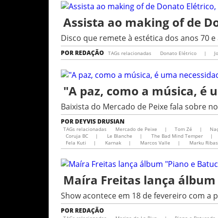
Assista ao making of de D
Disco que remete à estética dos anos 70 e 
POR
REDAÇÃO
TAGs relacionadas
Donato Elétrico
|
J
"A paz, como a música, é 
Baixista do Mercado de Peixe fala sobre 
POR
DEYVIS DRUSIAN
TAGs relacionadas
Mercado de Peixe
|
Tom Zé
|
Na
Coruja BC
|
Le Blanche
|
The Bad Mind Temper
|
Fela Kuti
|
Karnak
|
Marcos Valle
|
Marku Ribas
Maíra Freitas lança álbum
Show acontece em 18 de fevereiro com a pa
POR
REDAÇÃO