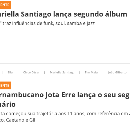
UENTE
riella Santiago lança segundo álbum
a" traz influências de funk, soul, samba e jazz
|
Ella
|
Chico César
|
Mariella Santiago
|
Tim Maia
|
João Gilberto
UENTE
rnambucano Jota Erre lança o seu se
nário
sta começou sua trajetória aos 11 anos, com referência em 
o, Caetano e Gil