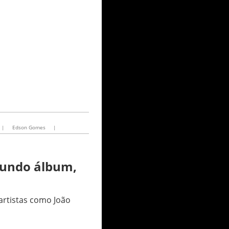
|
Edson Gomes
|
gundo álbum,
artistas como João