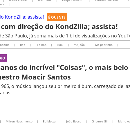
|
Maíra Freitas
|
Martnalia
|
Felipe Cordeiro
|
Martinho da Vila
|
O
ack
|
É QUENTE
 com direção do KondZilla; assista!
de São Paulo, já soma mais de 1 bi de visualizações no You
ndZilla
|
Rap
|
Hip hop
|
Funk
|
Mc joão
|
Mc pedrinho
|
AIO
 anos do incrível "Coisas", o mais bel
estro Moacir Santos
965, o músico lançou seu primeiro álbum, carregado de jazz
canas
|
Milton Nascimento
|
Ed Motta
|
João Bosco
|
Gilberto Gil
|
Mario A