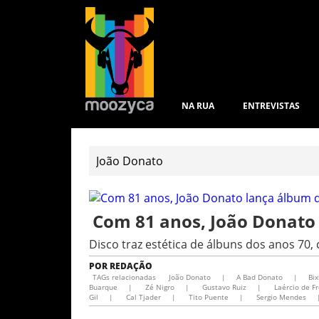
NA RUA
ENTREVISTAS
Com 81 anos, João Donato 
Disco traz estética de álbuns dos anos 7
POR
REDAÇÃO
TAGs relacionadas
João Donato
|
A Bad Donato
|
Bix
Buarque
|
Zé Nigro
|
Gustavo Ruiz
|
Laércio de Fr
Gil
|
Cal Tjader
|
Tito Puente
|
Sergio Mendes