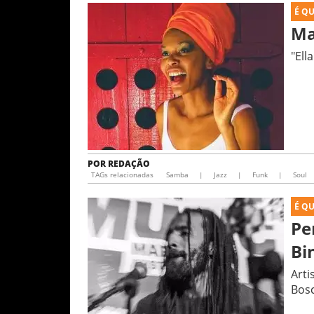
É Q
Ma
"Ell
POR
REDAÇÃO
TAGs relacionadas
Samba
|
Jazz
|
Funk
|
Soul
É Q
Pe
Bi
Arti
Bosc