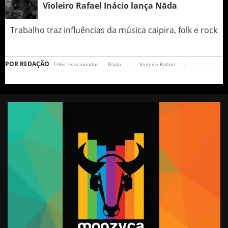
Violeiro Rafael Inácio lança Nāda
Trabalho traz influências da música caipira, folk e rock
POR
REDAÇÃO
TAGs relacionadas
Nāda
|
Violeiro Rafael
|