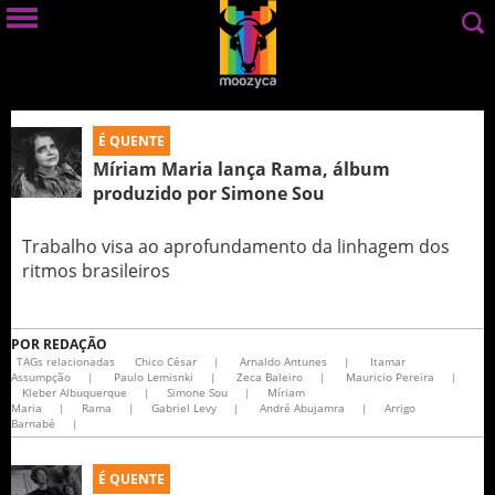
É QUENTE
Míriam Maria lança Rama, álbum
produzido por Simone Sou
Trabalho visa ao aprofundamento da linhagem dos
ritmos brasileiros
POR
REDAÇÃO
TAGs relacionadas
Chico César
|
Arnaldo Antunes
|
Itamar
Assumpção
|
Paulo Lemisnki
|
Zeca Baleiro
|
Mauricio Pereira
|
Kleber Albuquerque
|
Simone Sou
|
Míriam
Maria
|
Rama
|
Gabriel Levy
|
André Abujamra
|
Arrigo
Barnabé
|
É QUENTE