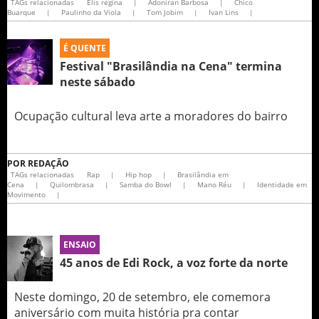
TAGs relacionadas
Elis regina
|
Adoniran Barbosa
|
Chico
Buarque
|
Paulinho da Viola
|
Tom Jobim
|
Ivan Lins
|
É QUENTE
Festival "Brasilândia na Cena" termina
neste sábado
Ocupação cultural leva arte a moradores do bairro
POR
REDAÇÃO
TAGs relacionadas
Rap
|
Hip hop
|
Brasilândia em
Cena
|
Quilombrasa
|
Samba do Bowl
|
Mano Réu
|
Identidade em
Movimento
|
ENSAIO
45 anos de Edi Rock, a voz forte da norte
Neste domingo, 20 de setembro, ele comemora
aniversário com muita história pra contar