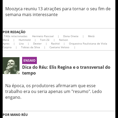
Moozyca reuniu 13 atrações para tornar o seu fim de
semana mais interessante
POR
REDAÇÃO
TAGs relacionadas
Hermeto Pascoal
|
Dona Onete
|
Metá
Metá
|
Hurtmold
|
Tom Zé
|
Nelson
Ayres
|
Lira
|
Dexter
|
Rashid
|
Orquestra Paulistana de Viola
Caipira
|
Tobias da Silva
|
Caetano Veloso
|
ENSAIO
Dica do Réu: Elis Regina e o transversal do
tempo
Na época, os produtores afirmaram que esse
trabalho era ou seria apenas um "resumo". Ledo
engano.
POR
MANO RÉU