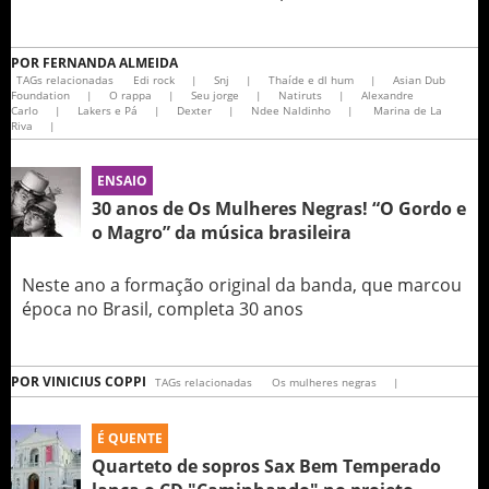
POR
FERNANDA ALMEIDA
TAGs relacionadas
Edi rock
|
Snj
|
Thaíde e dl hum
|
Asian Dub
Foundation
|
O rappa
|
Seu jorge
|
Natiruts
|
Alexandre
Carlo
|
Lakers e Pá
|
Dexter
|
Ndee Naldinho
|
Marina de La
Riva
|
ENSAIO
30 anos de Os Mulheres Negras! “O Gordo e
o Magro” da música brasileira
Neste ano a formação original da banda, que marcou
época no Brasil, completa 30 anos
POR
VINICIUS COPPI
TAGs relacionadas
Os mulheres negras
|
É QUENTE
Quarteto de sopros Sax Bem Temperado