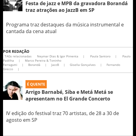
Festa de jazz e MPB da gravadora Borandá
traz atrações ao JazzB em SP
Programa traz destaques da música instrumental e
cantada da cena atual
POR
REDAÇÃO
TAGs relacionadas
Neymar Dias & Igor Pimenta
|
Paula Santoro
|
Paulo
Padilha
|
Marco Pereira & Toninho
Ferragutti
|
Borandá
|
JazzB
|
Gisella Gonçalves
|
Fernando
Grecco
|
É QUENTE
Arrigo Barnabé, Siba e Metá Metá se
apresentam no El Grande Concerto
IV edição do festival traz 70 artistas, de 28 a 30 de
agosto em SP