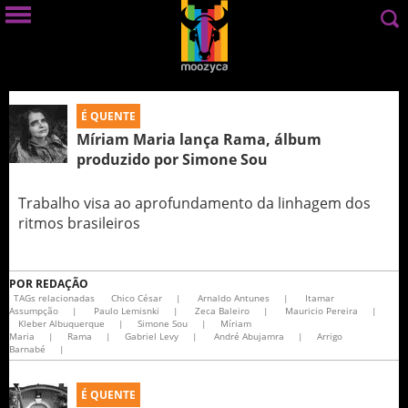
É QUENTE
Míriam Maria lança Rama, álbum
produzido por Simone Sou
Trabalho visa ao aprofundamento da linhagem dos
ritmos brasileiros
POR
REDAÇÃO
TAGs relacionadas
Chico César
|
Arnaldo Antunes
|
Itamar
Assumpção
|
Paulo Lemisnki
|
Zeca Baleiro
|
Mauricio Pereira
|
Kleber Albuquerque
|
Simone Sou
|
Míriam
Maria
|
Rama
|
Gabriel Levy
|
André Abujamra
|
Arrigo
Barnabé
|
É QUENTE