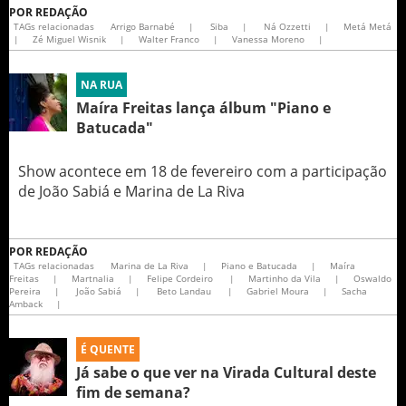
POR
REDAÇÃO
TAGs relacionadas
Arrigo Barnabé
|
Siba
|
Ná Ozzetti
|
Metá Metá
|
Zé Miguel Wisnik
|
Walter Franco
|
Vanessa Moreno
|
NA RUA
Maíra Freitas lança álbum "Piano e
Batucada"
Show acontece em 18 de fevereiro com a participação
de João Sabiá e Marina de La Riva
POR
REDAÇÃO
TAGs relacionadas
Marina de La Riva
|
Piano e Batucada
|
Maíra
Freitas
|
Martnalia
|
Felipe Cordeiro
|
Martinho da Vila
|
Oswaldo
Pereira
|
João Sabiá
|
Beto Landau
|
Gabriel Moura
|
Sacha
Amback
|
É QUENTE
Já sabe o que ver na Virada Cultural deste
fim de semana?