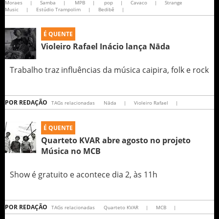
Moraes
|
Samba
|
MPB
|
pop
|
Cavaco
|
Strange
Music
|
Estúdio Trampolim
|
Bedibê
|
É QUENTE
Violeiro Rafael Inácio lança Nāda
Trabalho traz influências da música caipira, folk e rock
POR
REDAÇÃO
TAGs relacionadas
Nāda
|
Violeiro Rafael
|
É QUENTE
Quarteto KVAR abre agosto no projeto
Música no MCB
Show é gratuito e acontece dia 2, às 11h
POR
REDAÇÃO
TAGs relacionadas
Quarteto KVAR
|
MCB
|