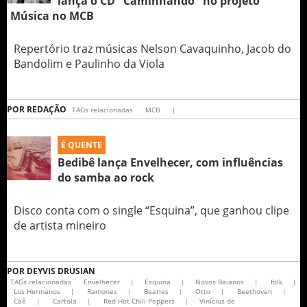
lança o CD "Caminhando" no projeto
Música no MCB
Repertório traz músicas Nelson Cavaquinho, Jacob do
Bandolim e Paulinho da Viola
POR
REDAÇÃO
TAGs relacionadas
MCB
|
É QUENTE
Bedibê lança Envelhecer, com influências
do samba ao rock
Disco conta com o single “Esquina”, que ganhou clipe
de artista mineiro
POR
DEYVIS DRUSIAN
TAGs relacionadas
Envelhecer
|
Esquina
|
Novos Baianos
|
folk
|
Los Hermanos
|
Ramones
|
Beatles
|
Otto
|
Beethoven
|
Caê
|
Cartola
|
Red Hot Chili Peppers
|
Vinícius de