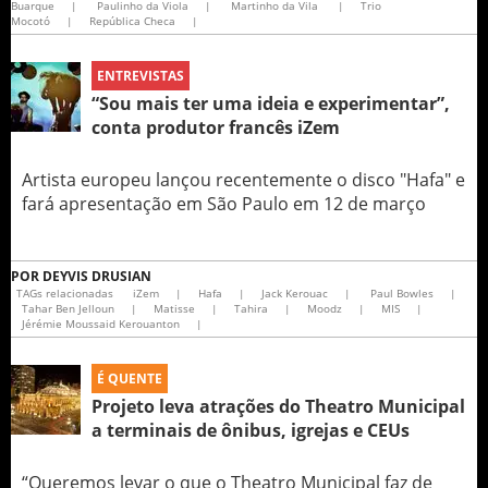
Buarque
|
Paulinho da Viola
|
Martinho da Vila
|
Trio
Mocotó
|
República Checa
|
ENTREVISTAS
“Sou mais ter uma ideia e experimentar”,
conta produtor francês iZem
Artista europeu lançou recentemente o disco "Hafa" e
fará apresentação em São Paulo em 12 de março
POR
DEYVIS DRUSIAN
TAGs relacionadas
iZem
|
Hafa
|
Jack Kerouac
|
Paul Bowles
|
Tahar Ben Jelloun
|
Matisse
|
Tahira
|
Moodz
|
MIS
|
Jérémie Moussaid Kerouanton
|
É QUENTE
Projeto leva atrações do Theatro Municipal
a terminais de ônibus, igrejas e CEUs
“Queremos levar o que o Theatro Municipal faz de