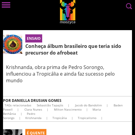
ENSAIO
Conheça álbum brasileiro que teria sido
precursor do afrobeat
Krishnanda, obra prima de Pedro Sorongo,
influenciou a Tropicália e ainda faz sucesso pelo
mundo
POR
DANIELLA DRUSIAN GOMES
TAGs relacionadas
Sebastião Tapajós
|
Jacob do Bandolim
|
Baden
Powell
|
Clara Nunes
|
Milton Nascimento
|
Maria
Bethânia
|
Pedro
Sorongo
|
Krishnanda
|
Tropicália
|
Tropicalismo
|
É QUENTE