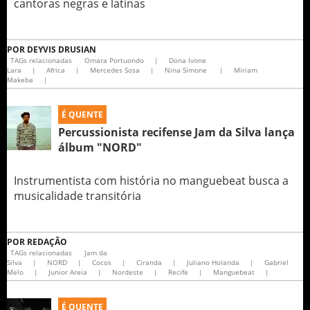
cantoras negras e latinas
POR
DEYVIS DRUSIAN
TAGs relacionadas
Omara Portuondo
|
Dona Ivone
Lara
|
Africa
|
Mercedes Sosa
|
Nina Simone
|
Miriam
Makeba
|
É QUENTE
Percussionista recifense Jam da Silva lança
álbum "NORD"
Instrumentista com história no manguebeat busca a
musicalidade transitória
POR
REDAÇÃO
TAGs relacionadas
Jam da
Silva
|
NORD
|
Cocos
|
Ciranda
|
Juliano Holanda
|
Gabriel
Melo
|
Junior Areia
|
Nordeste
|
Recife
|
Manguebeat
|
É QUENTE