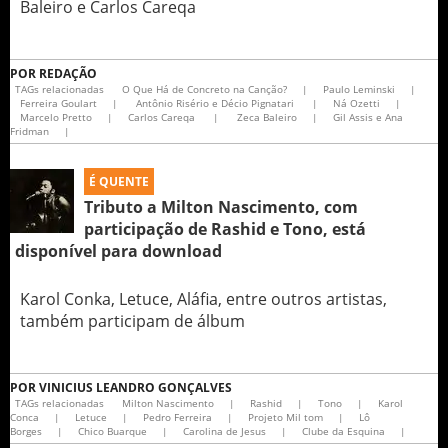
Baleiro e Carlos Careqa
POR
REDAÇÃO
TAGs relacionadas
O Que Há de Concreto na Canção?
|
Paulo Leminski
|
Ferreira Goulart
|
Antônio Risério e Décio Pignatari
|
Ná Ozetti
|
Marcelo Pretto
|
Carlos Careqa
|
Zeca Baleiro
|
Gil Assis e Ana
Fridman
|
É QUENTE
Tributo a Milton Nascimento, com
participação de Rashid e Tono, está
disponível para download
Karol Conka, Letuce, Aláfia, entre outros artistas,
também participam de álbum
POR
VINICIUS LEANDRO GONÇALVES
TAGs relacionadas
Milton Nascimento
|
Rashid
|
Tono
|
Karol
Conca
|
Letuce
|
Pedro Ferreira
|
Projeto Mil tom
|
Lô
Borges
|
Chico Buarque
|
Carolina de Jesus
|
Clube da Esquina
|