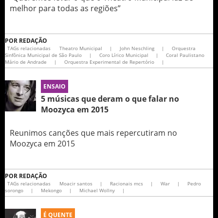
melhor para todas as regiões”
POR
REDAÇÃO
TAGs relacionadas
Theatro Municipal
|
John Neschling
|
Orquestra
Sinfônica Municipal de São Paulo
|
Coro Lírico Municipal
|
Coral Paulistano
Mário de Andrade
|
Orquestra Experimental de Repertório
|
ENSAIO
5 músicas que deram o que falar no
Moozyca em 2015
Reunimos canções que mais repercutiram no
Moozyca em 2015
POR
REDAÇÃO
TAGs relacionadas
Moacir santos
|
Racionais mcs
|
War
|
Pedro
sorongo
|
Mekongo
|
Michael Wollny
|
É QUENTE