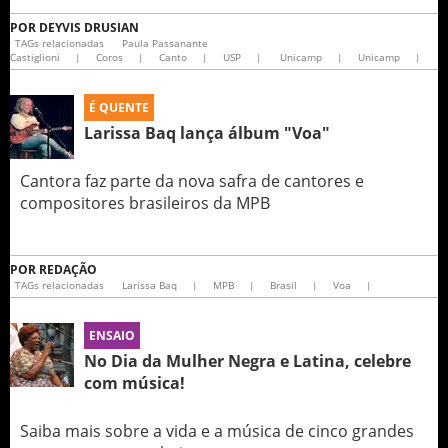
POR
DEYVIS DRUSIAN
TAGs relacionadas
Paula Passanante
Castiglioni
|
Coros
|
Canto
|
USP
|
Unicamp
|
Unicamp
|
É QUENTE
Larissa Baq lança álbum "Voa"
Cantora faz parte da nova safra de cantores e
compositores brasileiros da MPB
POR
REDAÇÃO
TAGs relacionadas
Larissa Baq
|
MPB
|
Brasil
|
Voa
|
ENSAIO
No Dia da Mulher Negra e Latina, celebre
com música!
Saiba mais sobre a vida e a música de cinco grandes