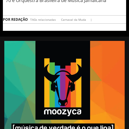
70 e Orquestra Brasileira de Música Jamaicana
POR
REDAÇÃO
TAGs relacionadas
Carnaval da Muda
|