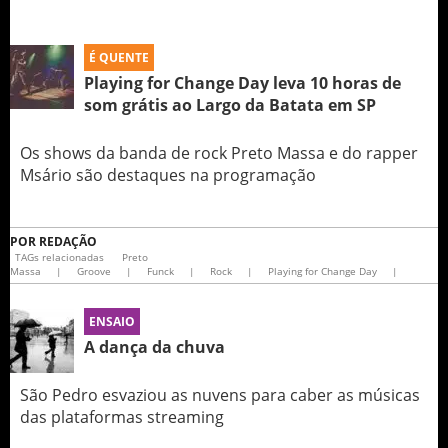
É QUENTE
Playing for Change Day leva 10 horas de
som grátis ao Largo da Batata em SP
Os shows da banda de rock Preto Massa e do rapper
Msário são destaques na programação
POR
REDAÇÃO
TAGs relacionadas
Preto
Massa
|
Groove
|
Funck
|
Rock
|
Playing for Change Day
|
ENSAIO
A dança da chuva
São Pedro esvaziou as nuvens para caber as músicas
das plataformas streaming