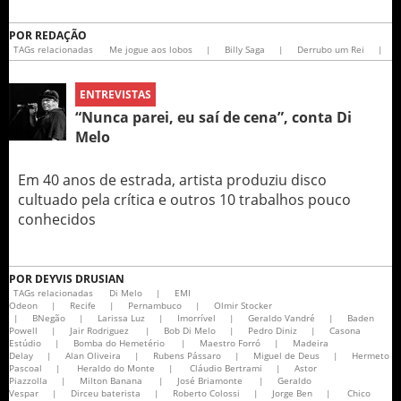
POR
REDAÇÃO
TAGs relacionadas
Me jogue aos lobos
|
Billy Saga
|
Derrubo um Rei
|
ENTREVISTAS
“Nunca parei, eu saí de cena”, conta Di
Melo
Em 40 anos de estrada, artista produziu disco
cultuado pela crítica e outros 10 trabalhos pouco
conhecidos
POR
DEYVIS DRUSIAN
TAGs relacionadas
Di Melo
|
EMI
Odeon
|
Recife
|
Pernambuco
|
Olmir Stocker
|
BNegão
|
Larissa Luz
|
Imorrível
|
Geraldo Vandré
|
Baden
Powell
|
Jair Rodriguez
|
Bob Di Melo
|
Pedro Diniz
|
Casona
Estúdio
|
Bomba do Hemetério
|
Maestro Forró
|
Madeira
Delay
|
Alan Oliveira
|
Rubens Pássaro
|
Miguel de Deus
|
Hermeto
Pascoal
|
Heraldo do Monte
|
Cláudio Bertrami
|
Astor
Piazzolla
|
Milton Banana
|
José Briamonte
|
Geraldo
Vespar
|
Dirceu baterista
|
Roberto Colossi
|
Jorge Ben
|
Chico