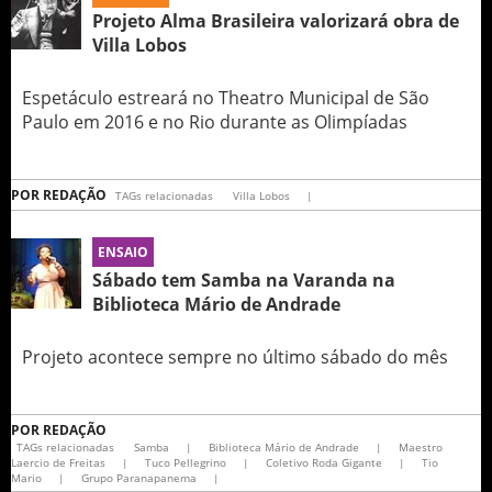
Projeto Alma Brasileira valorizará obra de
Villa Lobos
Espetáculo estreará no Theatro Municipal de São
Paulo em 2016 e no Rio durante as Olimpíadas
POR
REDAÇÃO
TAGs relacionadas
Villa Lobos
|
ENSAIO
Sábado tem Samba na Varanda na
Biblioteca Mário de Andrade
Projeto acontece sempre no último sábado do mês
POR
REDAÇÃO
TAGs relacionadas
Samba
|
Biblioteca Mário de Andrade
|
Maestro
Laercio de Freitas
|
Tuco Pellegrino
|
Coletivo Roda Gigante
|
Tio
Mario
|
Grupo Paranapanema
|