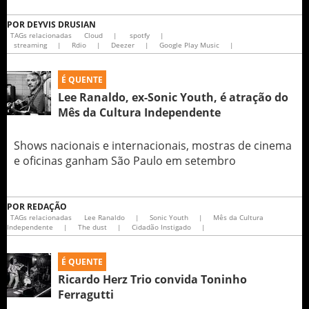
POR
DEYVIS DRUSIAN
TAGs relacionadas
Cloud
|
spotfy
|
streaming
|
Rdio
|
Deezer
|
Google Play Music
|
É QUENTE
Lee Ranaldo, ex-Sonic Youth, é atração do
Mês da Cultura Independente
Shows nacionais e internacionais, mostras de cinema
e oficinas ganham São Paulo em setembro
POR
REDAÇÃO
TAGs relacionadas
Lee Ranaldo
|
Sonic Youth
|
Mês da Cultura
Independente
|
The dust
|
Cidadão Instigado
|
É QUENTE
Ricardo Herz Trio convida Toninho
Ferragutti