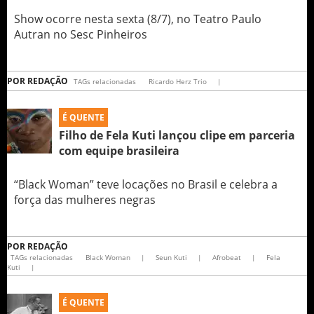
Show ocorre nesta sexta (8/7), no Teatro Paulo
Autran no Sesc Pinheiros
POR
REDAÇÃO
TAGs relacionadas
Ricardo Herz Trio
|
É QUENTE
Filho de Fela Kuti lançou clipe em parceria
com equipe brasileira
“Black Woman” teve locações no Brasil e celebra a
força das mulheres negras
POR
REDAÇÃO
TAGs relacionadas
Black Woman
|
Seun Kuti
|
Afrobeat
|
Fela
Kuti
|
É QUENTE