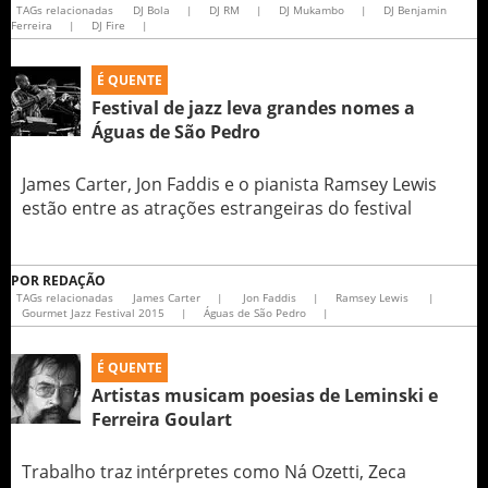
TAGs relacionadas
DJ Bola
|
DJ RM
|
DJ Mukambo
|
DJ Benjamin
|
DJ Fire
|
É QUENTE
Festival de jazz leva grandes nomes a
Águas de São Pedro
James Carter, Jon Faddis e o pianista Ramsey Lewis
estão entre as atrações estrangeiras do festival
POR
REDAÇÃO
TAGs relacionadas
James Carter
|
Jon Faddis
|
Ramsey Lewis
|
Gourmet Jazz Festival 2015
|
Águas de São Pedro
|
É QUENTE
Artistas musicam poesias de Leminski e
Ferreira Goulart
Trabalho traz intérpretes como Ná Ozetti, Zeca