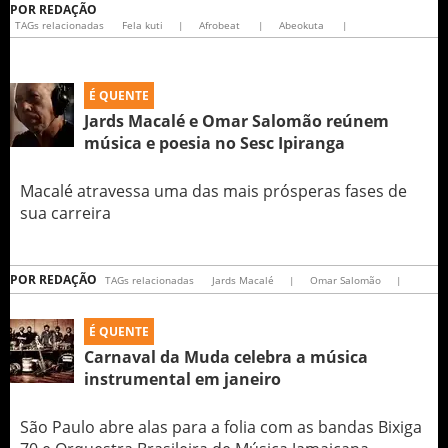
POR
REDAÇÃO
TAGs relacionadas
Fela kuti
|
Afrobeat
|
Abeokuta
|
É QUENTE
Jards Macalé e Omar Salomão reúnem
música e poesia no Sesc Ipiranga
Macalé atravessa uma das mais prósperas fases de
sua carreira
POR
REDAÇÃO
TAGs relacionadas
Jards Macalé
|
Omar Salomão
|
É QUENTE
Carnaval da Muda celebra a música
instrumental em janeiro
São Paulo abre alas para a folia com as bandas Bixiga