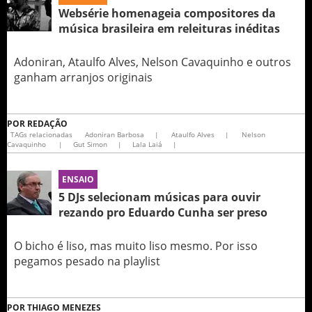
Websérie homenageia compositores da
música brasileira em releituras inéditas
Adoniran, Ataulfo Alves, Nelson Cavaquinho e outros
ganham arranjos originais
POR
REDAÇÃO
TAGs relacionadas
Adoniran Barbosa
|
Ataulfo Alves
|
Nelson
Cavaquinho
|
Gut Simon
|
Lala Laiá
|
ENSAIO
5 DJs selecionam músicas para ouvir
rezando pro Eduardo Cunha ser preso
O bicho é liso, mas muito liso mesmo. Por isso
pegamos pesado na playlist
POR
THIAGO MENEZES