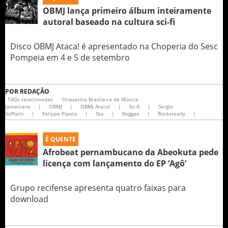
OBMJ lança primeiro álbum inteiramente
autoral baseado na cultura sci-fi
Disco OBMJ Ataca! é apresentado na Choperia do Sesc
Pompeia em 4 e 5 de setembro
POR
REDAÇÃO
TAGs relacionadas
Orquestra Brasileira de Música
Jamaicana
|
OBMJ
|
OBMJ Ataca!
|
Sci-fi
|
Sergio
Soffiatti
|
Felippe Pipeta
|
Ska
|
Reggae
|
Rocksteady
|
É QUENTE
Afrobeat pernambucano da Abeokuta pede
licença com lançamento do EP ‘Agô’
Grupo recifense apresenta quatro faixas para
download