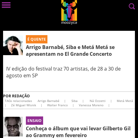
É QUENTE
Arrigo Barnabé, Siba e Metá Metá se
apresentam no El Grande Concerto
IV edição do festival traz 70 artistas, de 28 a 30 de
agosto em SP
POR
REDAÇÃO
TAGs relacionadas
Arrigo Barnabé
|
Siba
|
Ná Ozzetti
|
Metá Metá
|
Zé Miguel Wisnik
|
Walter Franco
|
Vanessa Moreno
|
ENSAIO
Conheça o álbum que vai levar Gilberto Gil
ao Grammy em fevereiro