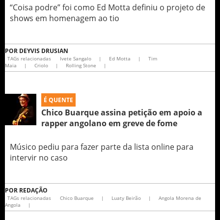
“Coisa podre” foi como Ed Motta definiu o projeto de
shows em homenagem ao tio
POR
DEYVIS DRUSIAN
TAGs relacionadas
Ivete Sangalo
|
Ed Motta
|
Tim
Maia
|
Criolo
|
Rolling Stone
|
É QUENTE
Chico Buarque assina petição em apoio a
rapper angolano em greve de fome
Músico pediu para fazer parte da lista online para
intervir no caso
POR
REDAÇÃO
TAGs relacionadas
Chico Buarque
|
Luaty Beirão
|
Angola Morena de
Angola
|