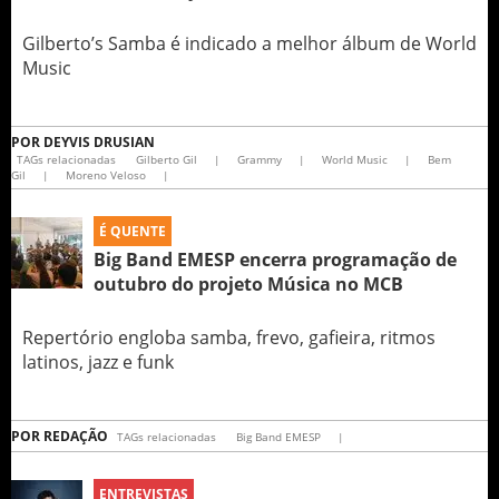
Gilberto’s Samba é indicado a melhor álbum de World
Music
POR
DEYVIS DRUSIAN
TAGs relacionadas
Gilberto Gil
|
Grammy
|
World Music
|
Bem
Gil
|
Moreno Veloso
|
É QUENTE
Big Band EMESP encerra programação de
outubro do projeto Música no MCB
Repertório engloba samba, frevo, gafieira, ritmos
latinos, jazz e funk
POR
REDAÇÃO
TAGs relacionadas
Big Band EMESP
|
ENTREVISTAS