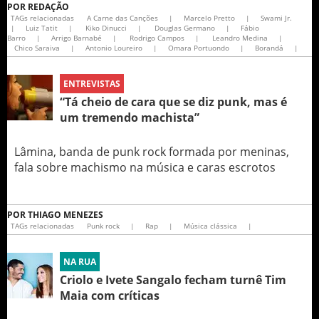
POR
REDAÇÃO
TAGs relacionadas
A Carne das Canções
|
Marcelo Pretto
|
Swami Jr.
|
Luiz Tatit
|
Kiko Dinucci
|
Douglas Germano
|
Fábio
Barro
|
Arrigo Barnabé
|
Rodrigo Campos
|
Leandro Medina
|
Chico Saraiva
|
Antonio Loureiro
|
Omara Portuondo
|
Borandá
|
ENTREVISTAS
“Tá cheio de cara que se diz punk, mas é
um tremendo machista”
Lâmina, banda de punk rock formada por meninas,
fala sobre machismo na música e caras escrotos
POR
THIAGO MENEZES
TAGs relacionadas
Punk rock
|
Rap
|
Música clássica
|
NA RUA
Criolo e Ivete Sangalo fecham turnê Tim
Maia com críticas