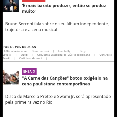
‘É mais barato produzir, então se produz
muito’
Bruno Serroni fala sobre o seu álbum independente,
trajetória e a cena musical
POR
DEYVIS DRUSIAN
TAGs relacionadas
Bruno serroni
|
Leadbelly
|
Sérgio
Sofiatti
|
OBMJ
|
Orquestra Brasileira de Música Jamaicana
|
Guri Assis
Brasil
|
Carlinhos Mazzoni
|
ENSAIO
"A Carne das Canções" botou oxigênio na
cena paulistana contemporânea
Disco de Marcelo Pretto e Swami Jr. será apresentado
pela primeira vez no Rio