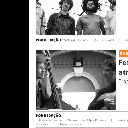
POR
REDAÇÃO
TAGs relacionadas
Quarteto KVAR
|
M
É Q
Fe
at
Prog
POR
REDAÇÃO
TAGs relacionadas
Neymar Dias & Igor Pimenta
|
Paula S
Gonçalves
|
Fernando Grecco
|