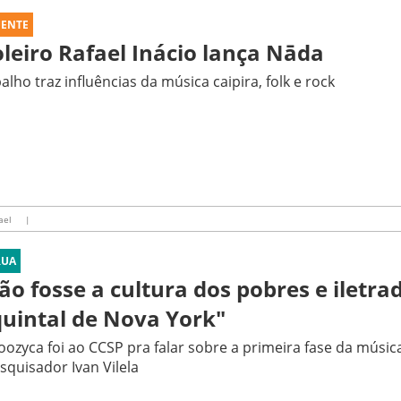
UENTE
oleiro Rafael Inácio lança Nāda
alho traz influências da música caipira, folk e rock
ael
|
RUA
ão fosse a cultura dos pobres e iletra
quintal de Nova York"
ozyca foi ao CCSP pra falar sobre a primeira fase da música
squisador Ivan Vilela