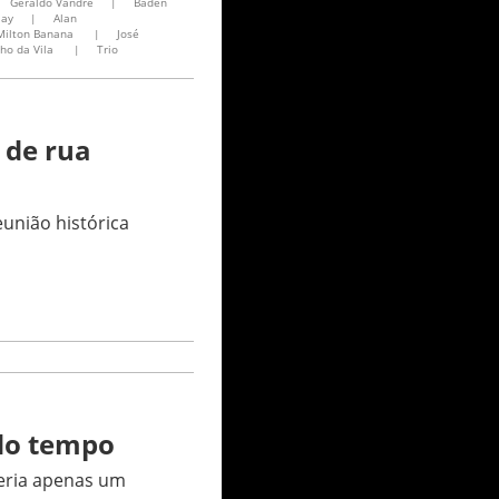
Geraldo Vandré
|
Baden
lay
|
Alan
Milton Banana
|
José
ho da Vila
|
Trio
 de rua
união histórica
 do tempo
seria apenas um