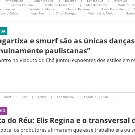
|
Pernambuco
|
Olmir Stocker
|
BNegão
|
Larissa Luz
|
Imorrível
|
|
Casona Estúdio
|
Bomba do Hemetério
|
Maestro Forró
|
Madeira De
eto Pascoal
|
Heraldo do Monte
|
Cláudio Bertrami
|
Astor Piazzolla
|
berto Colossi
|
Jorge Ben
|
Chico Buarque
|
Paulinho da Viola
|
Martin
RUA
agartixa e smurf são as únicas danças
nuinamente paulistanas”
ntro no Viaduto do Chá juntou expoentes dos estilos em re
Smurf
|
Rap
|
Crdsp
|
Coopdanca
|
Thaíde e Dj Hum
|
AIO
ca do Réu: Elis Regina e o transversal
poca, os produtores afirmaram que esse trabalho era ou 