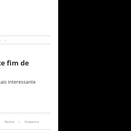
s
|
te fim de
ais interessante
|
Rashid
|
Orquestra