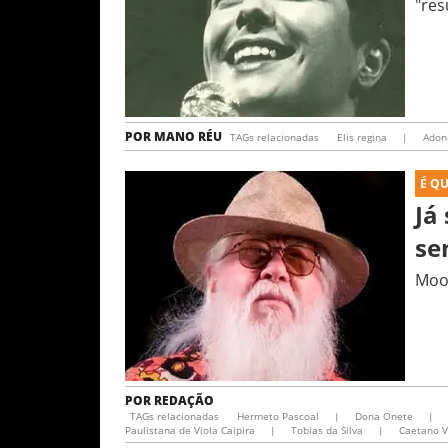
"res
POR
MANO RÉU
TAGs relacionadas
Elis regina
|
Adon
É Q
Já
se
Mooz
POR
REDAÇÃO
TAGs relacionadas
Hermeto Pascoal
|
Dona Onete
|
Paulistana de Viola Caipira
|
Tobias da Silva
|
Caetano 