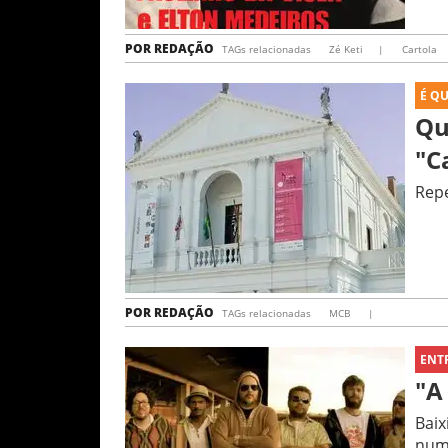
POR
REDAÇÃO
TAGs relacionadas
Zé Keti
|
Cartola
É Q
Qu
"C
Repe
POR
REDAÇÃO
TAGs relacionadas
MCB
|
ENT
"A
Baix
num