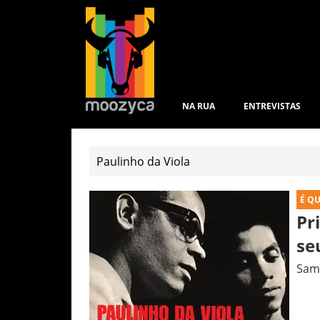
NA RUA
ENTREVISTAS
É Q
Pr
se
Sam