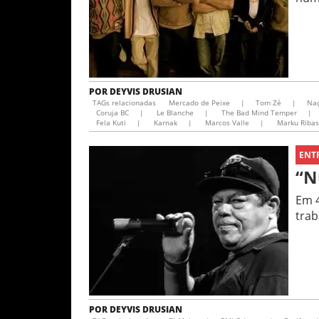
POR
DEYVIS DRUSIAN
TAGs relacionadas
Mercado de Peixe
|
Tom Zé
|
Na
Coruja BC
|
Le Blanche
|
The Bad Mind Temper
|
Fela Kuti
|
Karnak
|
Marcos Valle
|
Marku Ribas
ENT
“N
Em 4
tra
POR
DEYVIS DRUSIAN