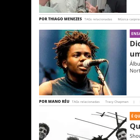
POR
THIAGO MENEZES
TAGs relacionadas
Música caipira
ENS
Di
um
Álbu
Nor
POR
MANO RÉU
TAGs relacionadas
Tracy Chapman
|
É Q
Qu
Show