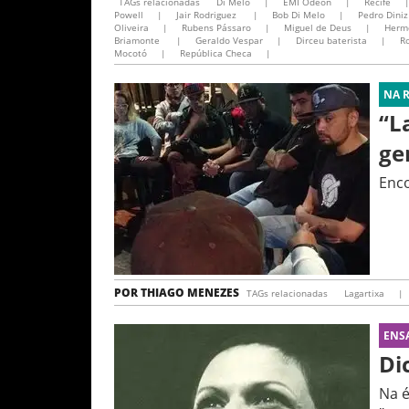
TAGs relacionadas
Di Melo
|
EMI Odeon
|
Recife
Powell
|
Jair Rodriguez
|
Bob Di Melo
|
Pedro Diniz
Oliveira
|
Rubens Pássaro
|
Miguel de Deus
|
Herm
Briamonte
|
Geraldo Vespar
|
Dirceu baterista
|
Ro
Mocotó
|
República Checa
|
NA 
“L
ge
Enco
POR
THIAGO MENEZES
TAGs relacionadas
Lagartixa
|
ENS
Di
Na é