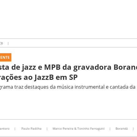
CB
|
UENTE
sta de jazz e MPB da gravadora Boran
rações ao JazzB em SP
rama traz destaques da música instrumental e cantada da 
antoro
|
Paulo Padilha
|
Marco Pereira & Toninho Ferragutti
|
Borandá
|