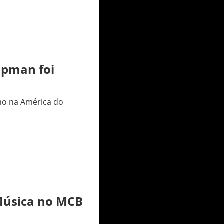
apman foi
mo na América do
Música no MCB