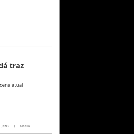
dá traz
cena atual
JazzB
|
Gisella