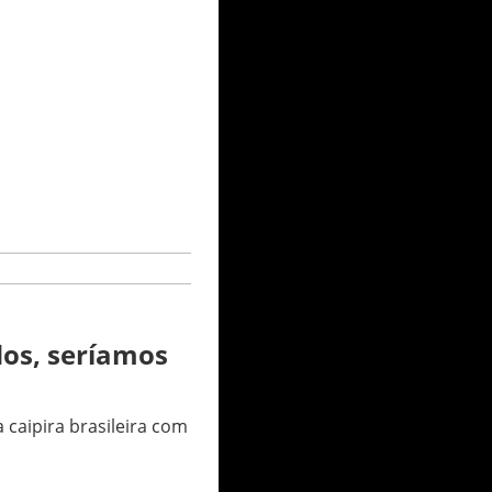
dos, seríamos
 caipira brasileira com