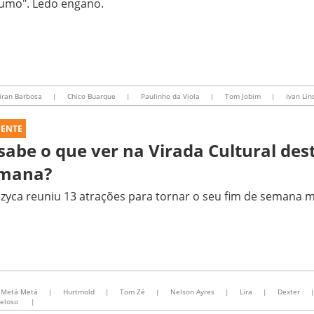
umo". Ledo engano.
iran Barbosa
|
Chico Buarque
|
Paulinho da Viola
|
Tom Jobim
|
Ivan Lin
UENTE
 sabe o que ver na Virada Cultural des
mana?
yca reuniu 13 atrações para tornar o seu fim de semana m
Metá Metá
|
Hurtmold
|
Tom Zé
|
Nelson Ayres
|
Lira
|
Dexter
Veloso
|