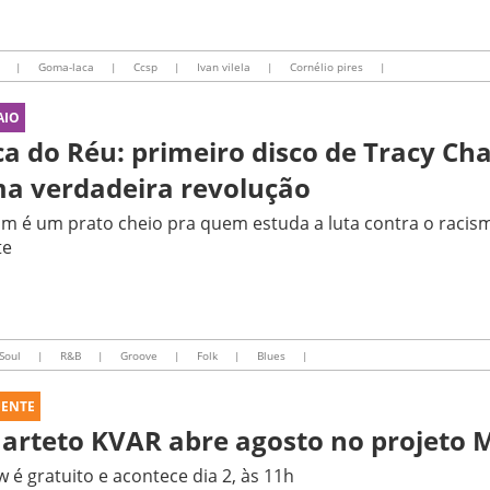
|
Goma-laca
|
Ccsp
|
Ivan vilela
|
Cornélio pires
|
AIO
ca do Réu: primeiro disco de Tracy Ch
a verdadeira revolução
m é um prato cheio pra quem estuda a luta contra o racis
te
Soul
|
R&B
|
Groove
|
Folk
|
Blues
|
UENTE
arteto KVAR abre agosto no projeto 
 é gratuito e acontece dia 2, às 11h