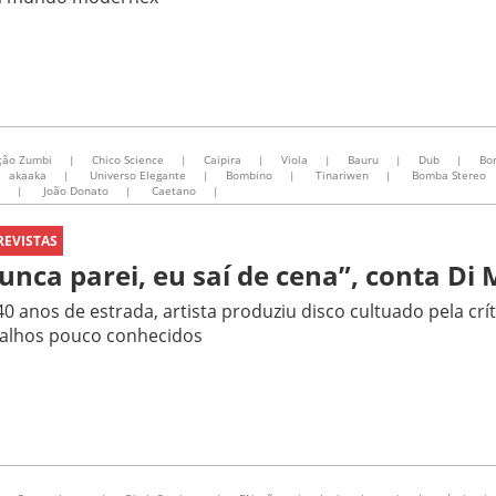
ção Zumbi
|
Chico Science
|
Caipira
|
Viola
|
Bauru
|
Dub
|
Bo
akaaka
|
Universo Elegante
|
Bombino
|
Tinariwen
|
Bomba Stereo
|
João Donato
|
Caetano
|
REVISTAS
unca parei, eu saí de cena”, conta Di 
0 anos de estrada, artista produziu disco cultuado pela crít
balhos pouco conhecidos