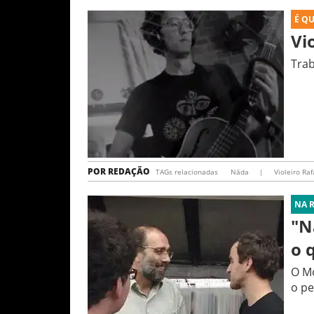
É Q
Vi
Trab
POR
REDAÇÃO
TAGs relacionadas
Nāda
|
Violeiro Raf
NA 
"N
o 
O Mo
o pe