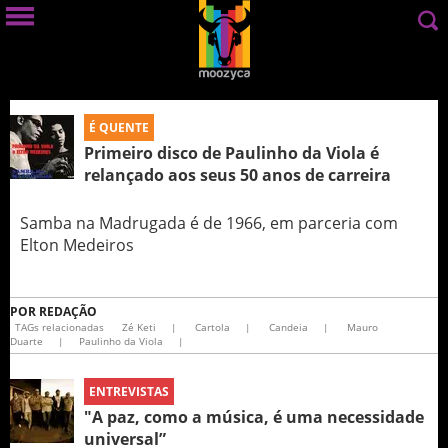
É QUENTE
Primeiro disco de Paulinho da Viola é
relançado aos seus 50 anos de carreira
Samba na Madrugada é de 1966, em parceria com
Elton Medeiros
POR
REDAÇÃO
TAGs relacionadas
Zé Keti
|
Cartola
|
Candeia
|
Mauro
Duarte
|
Paulinho da Viola
|
ENTREVISTAS
"A paz, como a música, é uma necessidade
universal”