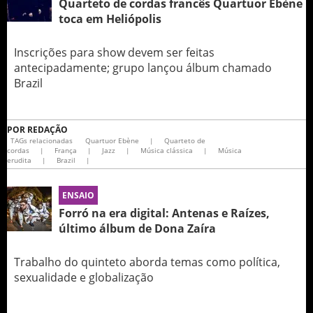
Quarteto de cordas francês Quartuor Ebène
toca em Heliópolis
Inscrições para show devem ser feitas
antecipadamente; grupo lançou álbum chamado
Brazil
POR
REDAÇÃO
TAGs relacionadas
Quartuor Ebène
|
Quarteto de
cordas
|
França
|
Jazz
|
Música clássica
|
Música
erudita
|
Brazil
|
ENSAIO
Forró na era digital: Antenas e Raízes,
último álbum de Dona Zaíra
Trabalho do quinteto aborda temas como política,
sexualidade e globalização