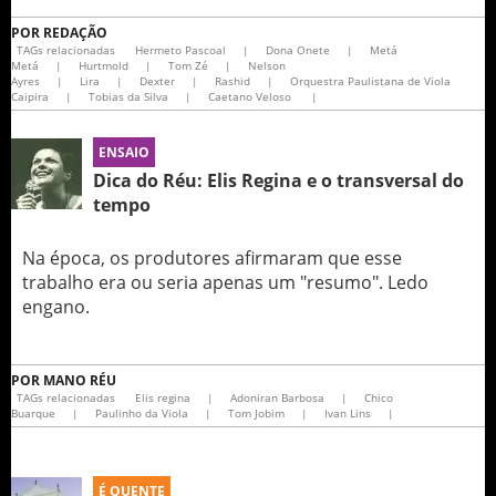
POR
REDAÇÃO
TAGs relacionadas
Hermeto Pascoal
|
Dona Onete
|
Metá
Metá
|
Hurtmold
|
Tom Zé
|
Nelson
Ayres
|
Lira
|
Dexter
|
Rashid
|
Orquestra Paulistana de Viola
Caipira
|
Tobias da Silva
|
Caetano Veloso
|
ENSAIO
Dica do Réu: Elis Regina e o transversal do
tempo
Na época, os produtores afirmaram que esse
trabalho era ou seria apenas um "resumo". Ledo
engano.
POR
MANO RÉU
TAGs relacionadas
Elis regina
|
Adoniran Barbosa
|
Chico
Buarque
|
Paulinho da Viola
|
Tom Jobim
|
Ivan Lins
|
É QUENTE