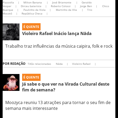
Piazzolla
|
Milton Banana
|
José Briamonte
|
Geraldo
Vespar
|
Dirceu baterista
|
Roberto Colossi
|
Jorge Ben
|
Chico
Buarque
|
Paulinho da Viola
|
Martinho da Vila
|
Trio
Mocotó
|
República Checa
|
É QUENTE
Violeiro Rafael Inácio lança Nāda
Trabalho traz influências da música caipira, folk e rock
POR
REDAÇÃO
TAGs relacionadas
Nāda
|
Violeiro Rafael
|
É QUENTE
Já sabe o que ver na Virada Cultural deste
fim de semana?
Moozyca reuniu 13 atrações para tornar o seu fim de
semana mais interessante