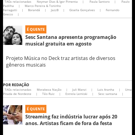
TAGs relacionadas
Neymar Dias & Igor Pimenta
|
Paula Santoro
|
Paulo
Padilha
|
Marco Pereira & Toninho
Ferragutti
|
Borandá
|
JazzB
|
Gisella Gonçalves
|
Fernando
Grecco
|
É QUENTE
Sesc Santana apresenta programação
musical gratuita em agosto
Projeto Música no Deck traz artistas de diversos
gêneros musicais
POR
REDAÇÃO
TAGs relacionadas
Morabeza Nação
|
Juli Manzi
|
Luis Aranha
|
Uma
Pitada de Nordeste
|
Téo Ruiz
|
Estrela Lemiski
|
Sesc santana
|
É QUENTE
Streaming faz indústria lucrar após 20
anos. Artistas ficam de fora da festa