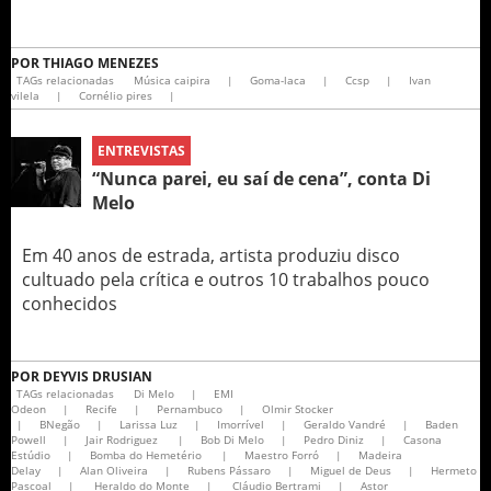
POR
THIAGO MENEZES
TAGs relacionadas
Música caipira
|
Goma-laca
|
Ccsp
|
Ivan
vilela
|
Cornélio pires
|
ENTREVISTAS
“Nunca parei, eu saí de cena”, conta Di
Melo
Em 40 anos de estrada, artista produziu disco
cultuado pela crítica e outros 10 trabalhos pouco
conhecidos
POR
DEYVIS DRUSIAN
TAGs relacionadas
Di Melo
|
EMI
Odeon
|
Recife
|
Pernambuco
|
Olmir Stocker
|
BNegão
|
Larissa Luz
|
Imorrível
|
Geraldo Vandré
|
Baden
Powell
|
Jair Rodriguez
|
Bob Di Melo
|
Pedro Diniz
|
Casona
Estúdio
|
Bomba do Hemetério
|
Maestro Forró
|
Madeira
Delay
|
Alan Oliveira
|
Rubens Pássaro
|
Miguel de Deus
|
Hermeto
Pascoal
|
Heraldo do Monte
|
Cláudio Bertrami
|
Astor