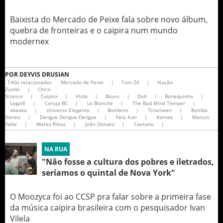
Baixista do Mercado de Peixe fala sobre novo álbum,
quebra de fronteiras e o caipira num mundo
modernex
POR
DEYVIS DRUSIAN
TAGs relacionadas
Mercado de Peixe
|
Tom Zé
|
Nação
Zumbi
|
Chico
Science
|
Caipira
|
Viola
|
Bauru
|
Dub
|
Bonequinho
|
Legalê
|
Coruja BC
|
Le Blanche
|
The Bad Mind Temper
|
akaaka
|
Universo Elegante
|
Bombino
|
Tinariwen
|
Bomba
Stereo
|
Dengue Dengue Dengue
|
Fela Kuti
|
Karnak
|
Marcos
Valle
|
Marku Ribas
|
João Donato
|
Caetano
|
NA RUA
"Não fosse a cultura dos pobres e iletrados,
seríamos o quintal de Nova York"
O Moozyca foi ao CCSP pra falar sobre a primeira fase
da música caipira brasileira com o pesquisador Ivan
Vilela