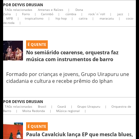
POR
DEYVIS DRUSIAN
TAGs relacionadas
Antenas e Raízes
|
Dona
Zaíra
|
Forro
|
Carimbó
|
cúmbia
|
rock´n´roll
|
jazz
|
MPB
|
tropicalismo
|
hip hop
|
catira
|
maracatu
|
coco-
de-roda
|
É QUENTE
No semiárido cearense, orquestra faz
música com instrumentos de barro
Formado por crianças e jovens, Grupo Uirapuru une
cidadania e cultura e recebe prêmio do Iphan
POR
DEYVIS DRUSIAN
TAGs relacionadas
Brasil
|
Ceará
|
Grupo Uirapuru
|
Orquestra de
Barro
|
Moita Redonda
|
Música regional
|
É QUENTE
Paula Cavalciuk lança EP que mescla blues,