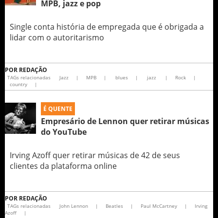
MPB, jazz e pop
Single conta história de empregada que é obrigada a
lidar com o autoritarismo
POR
REDAÇÃO
TAGs relacionadas
Jazz
|
MPB
|
blues
|
jazz
|
Rock
|
country
|
É QUENTE
Empresário de Lennon quer retirar músicas
do YouTube
Irving Azoff quer retirar músicas de 42 de seus
clientes da plataforma online
POR
REDAÇÃO
TAGs relacionadas
John Lennon
|
Beatles
|
Paul McCartney
|
Irving
Azoff
|