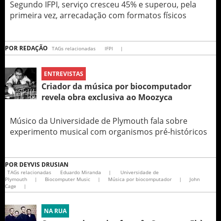
Segundo IFPI, serviço cresceu 45% e superou, pela
primeira vez, arrecadação com formatos físicos
POR
REDAÇÃO
TAGs relacionadas
IFPI
|
ENTREVISTAS
Criador da música por biocomputador
revela obra exclusiva ao Moozyca
Músico da Universidade de Plymouth fala sobre
experimento musical com organismos pré-históricos
POR
DEYVIS DRUSIAN
TAGs relacionadas
Eduardo Miranda
|
Universidade de
Plymouth
|
Biocomputer Music
|
Música por biocomputador
|
John
Cage
|
NA RUA