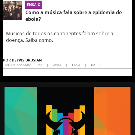
ENSAIO
Como a música fala sobre a epidemia de
ebola?
Músicos de todos os continentes falam sobre a
doença. Saiba como.
POR
DEYVIS DRUSIAN
TAGs relacionadas
Rap
|
Africa
|
Ebola
|
U2
|