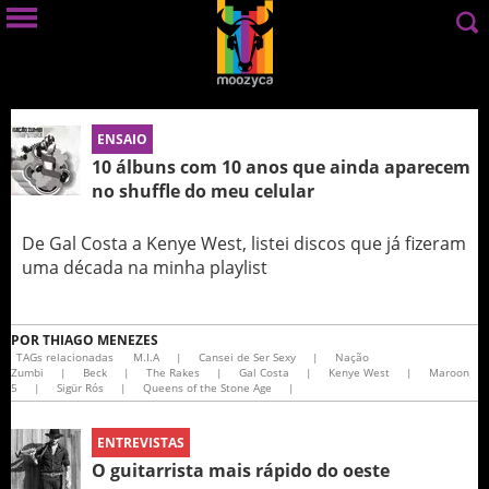
ENSAIO
10 álbuns com 10 anos que ainda aparecem
no shuffle do meu celular
De Gal Costa a Kenye West, listei discos que já fizeram
uma década na minha playlist
POR
THIAGO MENEZES
TAGs relacionadas
M.I.A
|
Cansei de Ser Sexy
|
Nação
Zumbi
|
Beck
|
The Rakes
|
Gal Costa
|
Kenye West
|
Maroon
5
|
Sigür Rós
|
Queens of the Stone Age
|
ENTREVISTAS
O guitarrista mais rápido do oeste