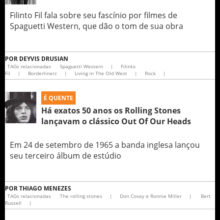
Filinto Fil fala sobre seu fascínio por filmes de
Spaguetti Western, que dão o tom de sua obra
POR
DEYVIS DRUSIAN
TAGs relacionadas
Spaguetti Western
|
Filinto
Fil
|
Borderlinerz
|
Living in The Old West
|
Rock
|
É QUENTE
Há exatos 50 anos os Rolling Stones
lançavam o clássico Out Of Our Heads
Em 24 de setembro de 1965 a banda inglesa lançou
seu terceiro álbum de estúdio
POR
THIAGO MENEZES
TAGs relacionadas
The rolling stones
|
Don Covay e Ronnie Miller
|
Bert
Russell
|